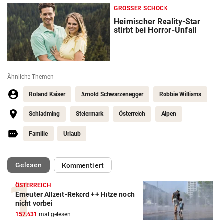
GROSSER SCHOCK
Heimischer Reality-Star
stirbt bei Horror-Unfall
Ähnliche Themen
Roland Kaiser
Arnold Schwarzenegger
Robbie Williams
Schladming
Steiermark
Österreich
Alpen
Familie
Urlaub
(ausgewählt)
Gelesen
Kommentiert
ÖSTERREICH
Erneuter Allzeit-Rekord ++ Hitze noch
nicht vorbei
157.631
mal gelesen