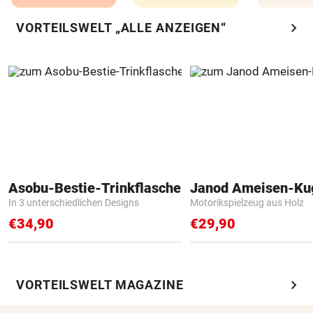
chevron_right
VORTEILSWELT „ALLE ANZEIGEN“
Asobu-Bestie-Trinkflasche
Janod Ameisen-Ku
In 3 unterschiedlichen Designs
Motorikspielzeug aus Holz
€34,90
€29,90
chevron_right
VORTEILSWELT MAGAZINE