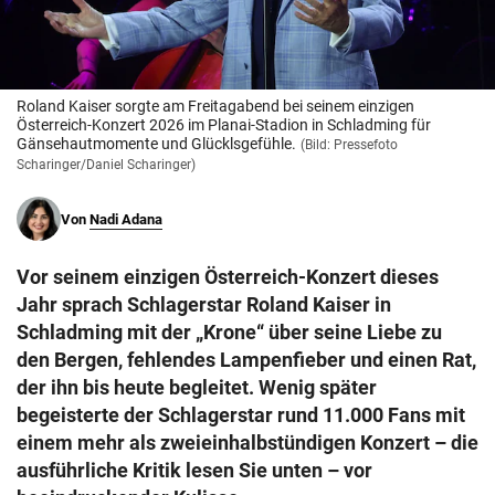
© Krone Multimedia GmbH & Co KG 2026
Muthgasse 2, 1190 Wien
Roland Kaiser sorgte am Freitagabend bei seinem einzigen
Österreich-Konzert 2026 im Planai-Stadion in Schladming für
Gänsehautmomente und Glücklsgefühle.
(Bild: Pressefoto
Scharinger/Daniel Scharinger)
Von
Nadi Adana
Vor seinem einzigen Österreich-Konzert dieses
Jahr sprach Schlagerstar Roland Kaiser in
Schladming mit der „Krone“ über seine Liebe zu
den Bergen, fehlendes Lampenfieber und einen Rat,
der ihn bis heute begleitet. Wenig später
begeisterte der Schlagerstar rund 11.000 Fans mit
einem mehr als zweieinhalbstündigen Konzert – die
ausführliche Kritik lesen Sie unten – vor