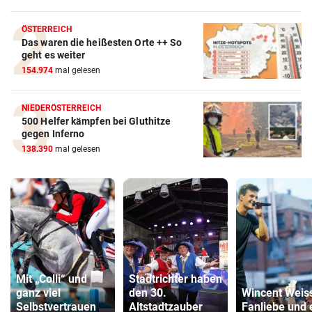
ÖSTERREICH
Das waren die heißesten Orte ++ So
geht es weiter
154.974
mal gelesen
NIEDERÖSTERREICH
500 Helfer kämpfen bei Gluthitze
gegen Inferno
138.390
mal gelesen
Mit „Colli“ und
Stadtrichter haben
ganz viel
den 30.
Wincent Weis
Selbstvertrauen
Altstadtzauber
Fanliebe und 