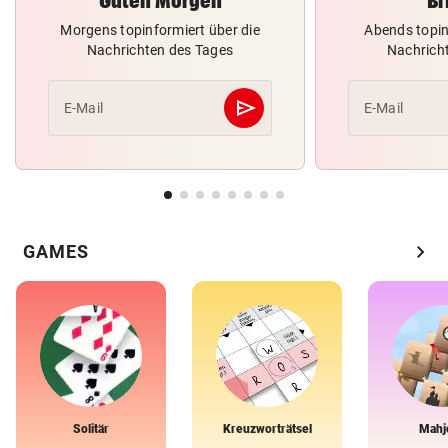
Guten Morgen
Br
Morgens topinformiert über die
Abends topin
Nachrichten des Tages
Nachrich
send
E-Mail
E-Mail
Abschicken
chevron_right
GAMES
Solitär
Kreuzworträtsel
Mahj