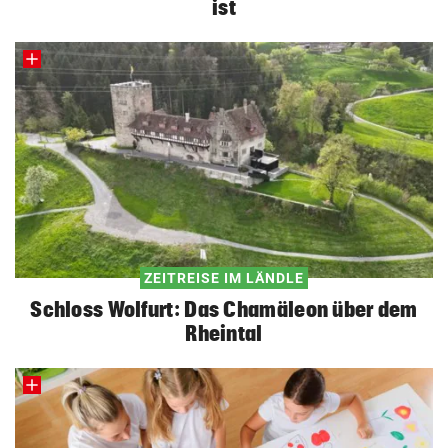
ist
ZEITREISE IM LÄNDLE
Schloss Wolfurt: Das Chamäleon über dem
Rheintal