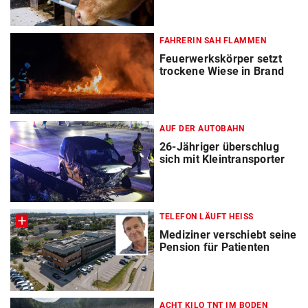
FAHRERIN SAH FLAMMEN
Feuerwerkskörper setzt
trockene Wiese in Brand
AUF DER AUTOBAHN
26-Jähriger überschlug
sich mit Kleintransporter
TELEFON LÄUFT HEISS
Mediziner verschiebt seine
Pension für Patienten
ACHT KILO TNT IM BODEN