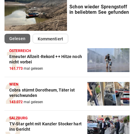
Schon wieder Sprengstoff
in beliebtem See gefunden
(ausgewählt)
Gelesen
Kommentiert
ÖSTERREICH
Erneuter Allzeit-Rekord ++ Hitze noch
nicht vorbei
161.773
mal gelesen
WIEN
Cobra stürmt Dorotheum, Täter ist
verschwunden
143.072
mal gelesen
SALZBURG
TV-Star geht mit Kanzler Stocker hart
ins Gericht