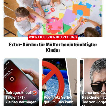
WIENER FERIENBETREUUNG
Extra-Hürden für Mütter beeinträchtigter
Kinder
Betrüger knöpfte
Barca und Co.
Tiroler (71)
Pool trotz Verbot
Reaktionen a
kleines Vermögen
gefüllt? Das kann
Tod von Jorg