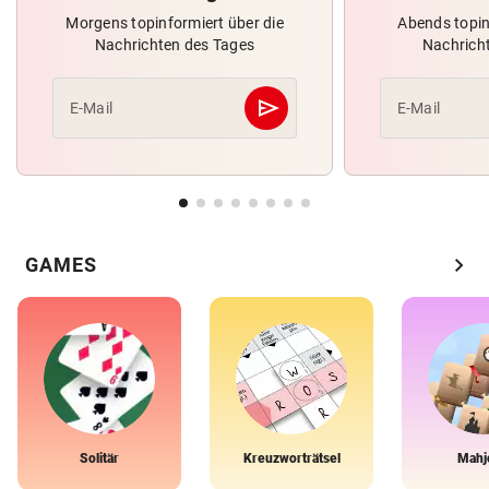
Morgens topinformiert über die
Abends topin
Nachrichten des Tages
Nachrich
send
E-Mail
E-Mail
Abschicken
chevron_right
GAMES
Solitär
Kreuzworträtsel
Mahj