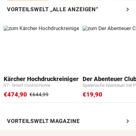
chevron_right
VORTEILSWELT „ALLE ANZEIGEN“
Kärcher Hochdruckreiniger
Der Abenteuer Clu
K7 - Smart Control Home
Spielerische Abenteuer mit P
€474,90
€19,90
€644,99
chevron_right
VORTEILSWELT MAGAZINE