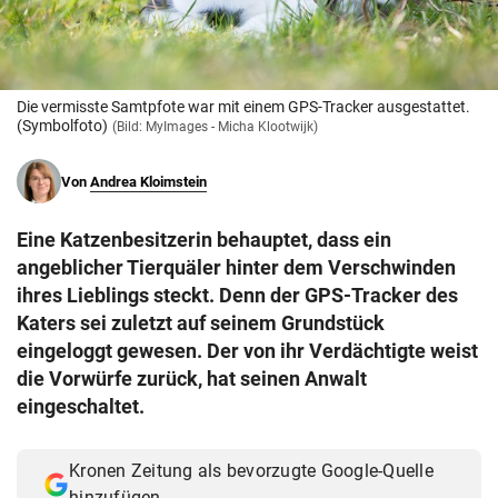
© Krone Multimedia GmbH & Co KG 2026
Muthgasse 2, 1190 Wien
Die vermisste Samtpfote war mit einem GPS-Tracker ausgestattet.
(Symbolfoto)
(Bild: MyImages - Micha Klootwijk)
Von
Andrea Kloimstein
Eine Katzenbesitzerin behauptet, dass ein
angeblicher Tierquäler hinter dem Verschwinden
ihres Lieblings steckt. Denn der GPS-Tracker des
Katers sei zuletzt auf seinem Grundstück
eingeloggt gewesen. Der von ihr Verdächtigte weist
die Vorwürfe zurück, hat seinen Anwalt
eingeschaltet.
Kronen Zeitung als bevorzugte Google-Quelle
hinzufügen