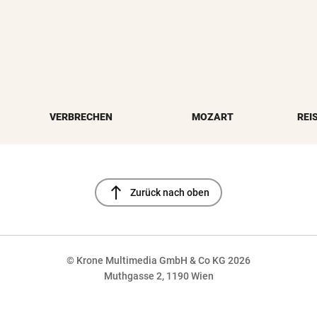
VERBRECHEN
MOZART
REI
north
Zurück nach oben
© Krone Multimedia GmbH & Co KG 2026
Muthgasse 2, 1190 Wien