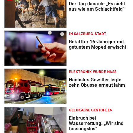
Der Tag danach: „Es sieht
aus wie am Schlachtfeld“
IN SALZBURG-STADT
Bekiffter 16-Jähriger mit
getuntem Moped erwischt
ELEKTRONIK WURDE NASS
Nächstes Gewitter legte
zehn Obusse erneut lahm
GELDKASSE GESTOHLEN
Einbruch bei
Wasserrettung: „Wir sind
fassungslos“