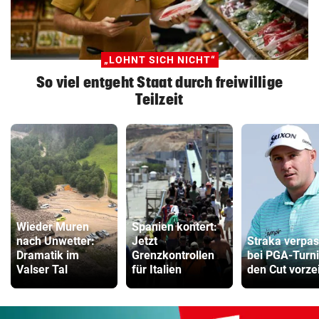
„LOHNT SICH NICHT“
So viel entgeht Staat durch freiwillige
Teilzeit
Wieder Muren
Spanien kontert:
nach Unwetter:
Jetzt
Straka verpas
Dramatik im
Grenzkontrollen
bei PGA-Turni
Valser Tal
für Italien
den Cut vorzei