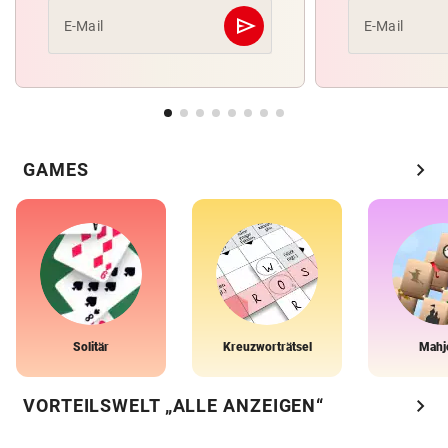
send
E-Mail
E-Mail
Abschicken
chevron_right
GAMES
Solitär
Kreuzworträtsel
Mahj
chevron_right
VORTEILSWELT „ALLE ANZEIGEN“