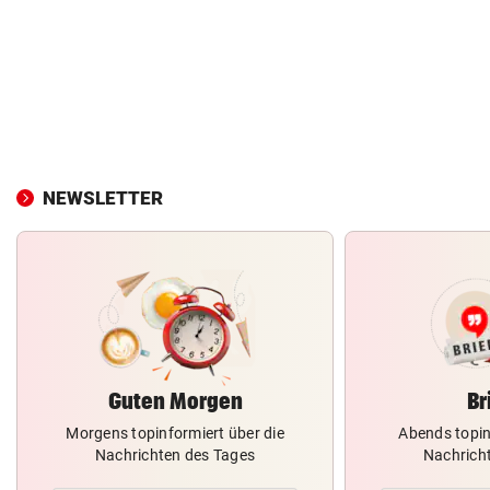
NEWSLETTER
Guten Morgen
Br
Morgens topinformiert über die
Abends topin
Nachrichten des Tages
Nachrich