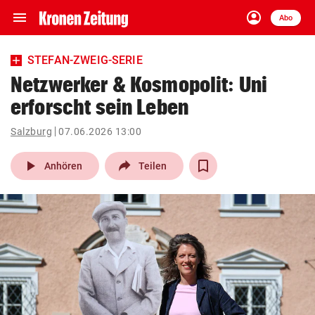
menu
account_circle
Navigation
Anmelden
Abo
close
Schließen
ein-/ausklappen
STEFAN-ZWEIG-SERIE
Abonnieren
Netzwerker & Kosmopolit: Uni
erforscht sein Leben
account_circle
arrow_right
Anmelden
Salzburg
07.06.2026 13:00
pin_drop
arrow_right
Bundesland auswäh
Wien
play_arrow
Anhören
Teilen
bookmark
Merkliste
Suchbegriff
search
eingeben