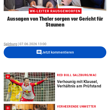
WK-LEITER RAUSGEWORFEN
Aussagen von Thaler sorgen vor Gericht für
Staunen
Salzburg
07.06.2026 13:00
comment
Jetzt kommentieren
RED BULL SALZBURG/WAC
Verhounig mit Klausel,
Verhältnis am Prüfstand
VERHEERENDE UNWETTER