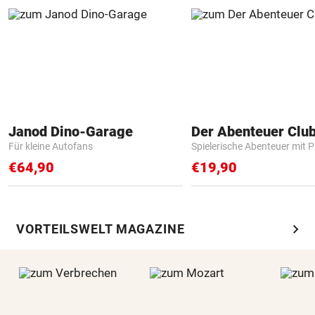
Janod Dino-Garage
Der Abenteuer Clu
Für kleine Autofans
Spielerische Abenteuer mit P
€64,90
€19,90
chevron_right
VORTEILSWELT MAGAZINE