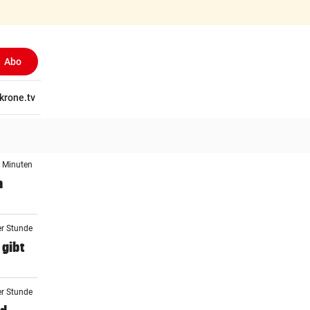
Abo
tschaft
krone.tv
Wissen
Gericht
Kolumnen
Freizeit
Reise
Ti
8 Minuten
n
er Stunde
 gibt
er Stunde