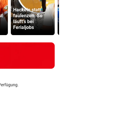
Hackeln statt
Rekordhitze: So
Abhöraffär
st
faulenzen: So
oft rückten
Ermittlung
läuft‘s bei
Rettungskräfte
gegen ORF
Ferialjobs
aus
Stiftungsra
Verfügung.