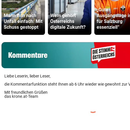
„Gute
Mann floh nach
Wem gehört
Ausgangslage i
Unfall einfach: Mit
Österreichs
für Salzburg
Schuss gestoppt
digitale Zukunft?
essenziell“
Liebe Leserin, lieber Leser,
die Kommentarfunktion steht Ihnen ab 6 Uhr wieder wie gewohnt zur 
Mit freundlichen Grüßen
das krone.at-Team