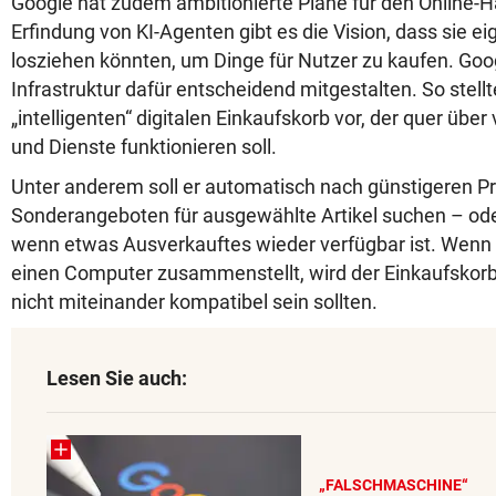
Google hat zudem ambitionierte Pläne für den Online-Ha
Erfindung von KI-Agenten gibt es die Vision, dass sie e
losziehen könnten, um Dinge für Nutzer zu kaufen. Goog
Infrastruktur dafür entscheidend mitgestalten. So stell
„intelligenten“ digitalen Einkaufskorb vor, der quer übe
und Dienste funktionieren soll.
Unter anderem soll er automatisch nach günstigeren P
Sonderangeboten für ausgewählte Artikel suchen – ode
wenn etwas Ausverkauftes wieder verfügbar ist. Wenn 
einen Computer zusammenstellt, wird der Einkaufskor
nicht miteinander kompatibel sein sollten.
Lesen Sie auch:
„FALSCHMASCHINE“