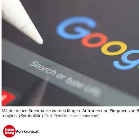
© Krone Multimedia GmbH & Co KG 2026
Muthgasse 2, 1190 Wien
Mit der neuen Suchmaske werden längere Anfragen und Eingaben von Bi
möglich. (Symbolbild)
(Bild: PixieMe - stock.adobe.com)
Von
krone.at