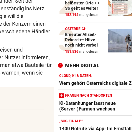
ndel. Seit der
heißesten Orte ++
Israelkritischer Demokrat
igenständig ins Netz
So geht es weiter
triumphiert bei Vorwahl
152.194
mal gelesen
le will die
te der Konzern einen
WIEDERHOLUNGSTÄTER
vor 
ÖSTERREICH
r verschiedene Händler
Nach Eklat: Sperre gegen S
Erneuter Allzeit-
Eto‘o aufgehoben
Rekord ++ Hitze
noch nicht vorbei
reisen und
REGEN IM ANMARSCH
vor 
151.536
mal gelesen
r Nutzer informieren,
Wie sich das Wetter nach de
man etwa Bauteile für
Rekord-Hitze umstellt
MEHR DIGITAL
b warnen, wenn sie
CLOUD, KI & DATEN:
Wem gehört Österreichs digitale 
FRAGEN NACH STANDORTEN
KI-Datenhunger lässt neue
(Server-)Farmen wachsen
Amazon-Kindle Vergleich
ZUM VERGLEICH
„SOS-EU-ALP“
1400 Notrufe via App: Im Ernstfall
Apple-iPad Vergleich