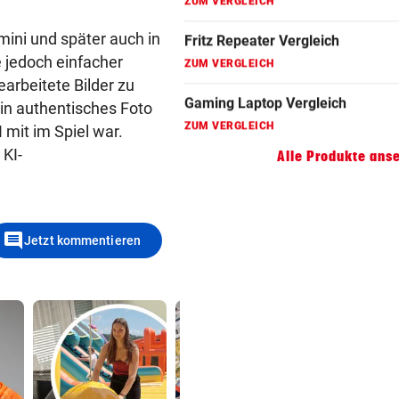
Gaming Laptop Vergleich
mini und später auch in
ZUM VERGLEICH
 jedoch einfacher
earbeitete Bilder zu
Grafikkarten Vergleich
in authentisches Foto
ZUM VERGLEICH
 mit im Spiel war.
 KI-
Alle Produkte ans
comment
Jetzt kommentieren