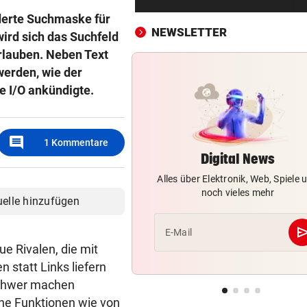
„SOS-Kinderdorf“
derte Suchmaske für
NEWSLETTER
wird sich das Suchfeld
MANNINGER UNFALLSTELLE
vor ein
rlauben. Neben Text
„Wir sind froh, aber Alex bri
nicht zurück!“
werden, wie der
e I/O ankündigte.
PROJEKT IN OHLSDORF
vor ein
19 Hektar Wald gerodet: Bes
jetzt ungültig?
comment
1
Kommentare
Digital News
„KRONE“-KOMMENTAR
vor ein
Alles über Elektronik, Web, Spiele 
Liebe Regierung, das ist jetz
noch vieles mehr
genug heiße Luft!
uelle hinzufügen
BIS 500 EURO GELDBUSSE
vor ein
se
E-Mail
Wasser wird knapp: Jetzt dr
e Rivalen, die mit
Kunden Strafen
n statt Links liefern
schwer machen
ANRUF IN MAFIA-MANIER
vor ein
che Funktionen wie von