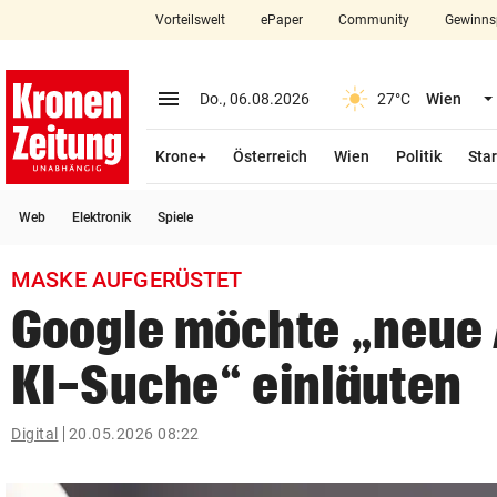
Vorteilswelt
ePaper
Community
Gewinns
close
Schließen
menu
Menü aufklappen
Do., 06.08.2026
27°C
Wien
Abonnieren
Krone+
Österreich
Wien
Politik
Star
account_circle
arrow_right
Anmelden
Web
Elektronik
Spiele
pin_drop
arrow_right
Bundesland auswäh
Wien
MASKE AUFGERÜSTET
bookmark
Merkliste
Google möchte „neue 
KI-Suche“ einläuten
Suchbegriff
search
eingeben
Digital
20.05.2026 08:22