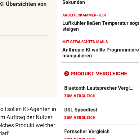
Sekunden
KI-Übersichten von
ZUM VERGLEICH
ARBEITERKAMMER-TEST
Apple-iPhone Vergleich
Luftkühler ließen Temperatur sog
ZUM VERGLEICH
steigen
Apple Macbook Vergleich
MIT GEFÄLSCHTEN MAILS
Anthropic-KI wollte Programmiere
ZUM VERGLEICH
manipulieren
Bluetooth Lautsprecher Vergleich
ZUM VERGLEICH
PRODUKT VERGLEICHE
DSL Speedtest
ZUM VERGLEICH
Fernseher Vergleich
ll sollen KI-Agenten in
ZUM VERGLEICH
im Auftrag der Nutzer
elches Produkt welcher
Fritz Repeater Vergleich
darf.
ZUM VERGLEICH