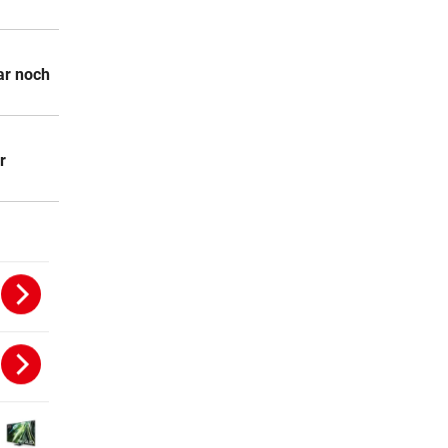
ar noch
r