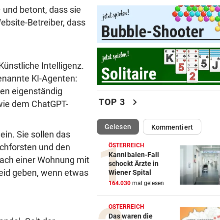
Abhöraffäre! Ermittlungen g
 und betont, dass sie
ORF-Stiftungsrat
ebsite-Betreiber, dass
CONFERENCE LEAGUE
vor 
LIVE ab 18 Uhr: Rapid muss
auswärts bei Paide ran
ünstliche Intelligenz.
enannte KI-Agenten:
CONFERENCE LEAGUE
vor 
ben eigenständig
LIVE ab 19.30 Uhr: Beitar
chevron_right
TOP 3
Jerusalem gegen Austria!
n wie dem ChatGPT-
EUROPA-LEAGUE-TICKER
vor 
(ausgewählt)
Gelesen
Kommentiert
in. Sie sollen das
LIVE ab 19 Uhr: Red Bull Sal
ÖSTERREICH
chforsten und den
gegen FC Pafos!
Kannibalen-Fall
nach einer Wohnung mit
schockt Ärzte in
DAS SAGT STURM-COACH
vor 
eid geben, wenn etwas
Wiener Spital
Charakterprobe! „Das sprich
164.030
mal gelesen
die Mannschaft“
ÖSTERREICH
TRUMP BESCHIMPFT IHN
vor 
Das waren die