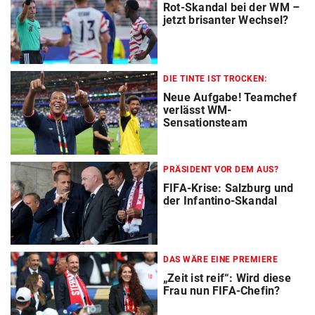
Rot-Skandal bei der WM –
jetzt brisanter Wechsel?
DIE TINTE IST TROCKEN:
Neue Aufgabe! Teamchef
verlässt WM-
Sensationsteam
PRÄSIDENT VOR DEM AUS?
FIFA-Krise: Salzburg und
der Infantino-Skandal
DAS WÄRE EINE PREMIERE
„Zeit ist reif“: Wird diese
Frau nun FIFA-Chefin?