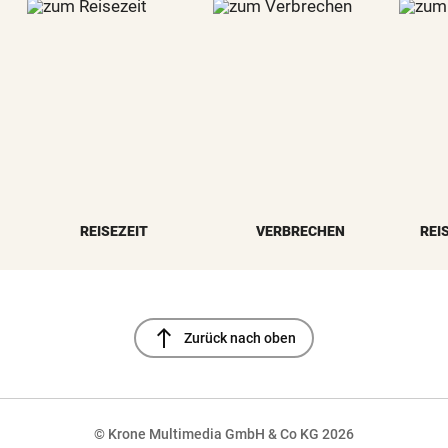
REISEZEIT
VERBRECHEN
REI
north
Zurück nach oben
© Krone Multimedia GmbH & Co KG 2026