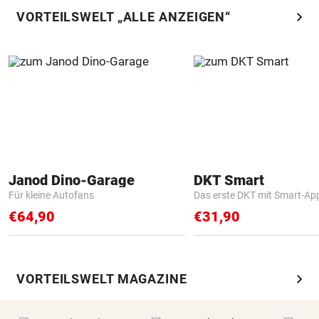
chevron_right
VORTEILSWELT „ALLE ANZEIGEN“
Janod Dino-Garage
DKT Smart
Für kleine Autofans
Das erste DKT mit Smart-Ap
€64,90
€31,90
chevron_right
VORTEILSWELT MAGAZINE