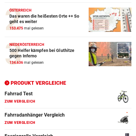
Crosstrainer Vergleich
ÖSTERREICH
Das waren die heißesten Orte ++ So
ZUM VERGLEICH
geht es weiter
153.475
mal gelesen
E-Bike Vergleich
ZUM VERGLEICH
NIEDERÖSTERREICH
500 Helfer kämpfen bei Gluthitze
Elektro-Scooter Vergleich
gegen Inferno
ZUM VERGLEICH
134.636
mal gelesen
Ergometer Vergleich
ZUM VERGLEICH
PRODUKT VERGLEICHE
Fahrrad Test
ZUM VERGLEICH
Fahrradanhänger Vergleich
ZUM VERGLEICH