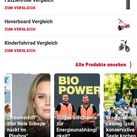
Faszienrolle Vergleich
ZUM VERGLEICH
Hoverboard Vergleich
ZUM VERGLEICH
Kinderfahrrad Vergleich
ZUM VERGLEICH
Alle Produkte ansehen
„Traumschiff“-
Biogas als Chance
Dragqueen-
Star Nele Schepe
zur
Lesung lässt
nackt im
Energieunabhängi
konservative
„Playboy“
gkeit?
Seele kochen