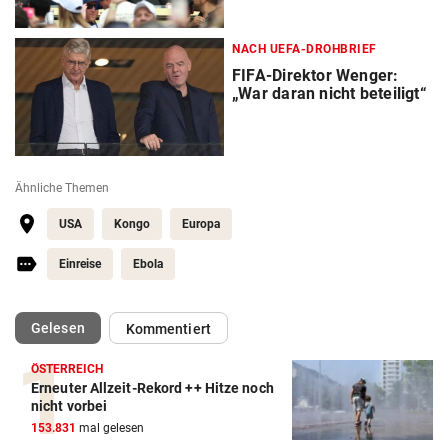
NACH UEFA-DROHBRIEF
FIFA-Direktor Wenger:
„War daran nicht beteiligt“
Ähnliche Themen
USA
Kongo
Europa
Einreise
Ebola
(ausgewählt)
Gelesen
Kommentiert
ÖSTERREICH
Erneuter Allzeit-Rekord ++ Hitze noch
Action-Cam Vergleich
nicht vorbei
153.831
mal gelesen
ZUM VERGLEICH