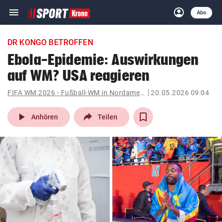
menu
account_circle
Navigation
Anmelden
Abo
close
Schließen
ein-/ausklappen
DR KONGO BETROFFEN
Abonnieren
Ebola-Epidemie: Auswirkungen
auf WM? USA reagieren
account_circle
arrow_right
Anmelden
FIFA WM 2026 - Fußball-WM in Nordamerika
20.05.2026 09:04
pin_drop
arrow_right
Bundesland auswäh
Wien
play_arrow
Anhören
Teilen
bookmark
Merkliste
Suchbegriff
search
eingeben