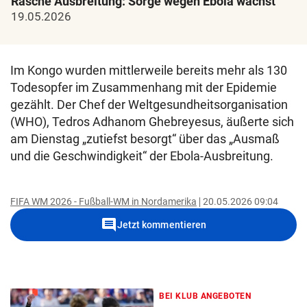
Rasche Ausbreitung: Sorge wegen Ebola wächst
19.05.2026
Im Kongo wurden mittlerweile bereits mehr als 130
Todesopfer im Zusammenhang mit der Epidemie
gezählt. Der Chef der Weltgesundheitsorganisation
(WHO), Tedros Adhanom Ghebreyesus, äußerte sich
am Dienstag „zutiefst besorgt“ über das „Ausmaß
und die Geschwindigkeit“ der Ebola-Ausbreitung.
FIFA WM 2026 - Fußball-WM in Nordamerika
20.05.2026 09:04
comment
Jetzt kommentieren
BEI KLUB ANGEBOTEN