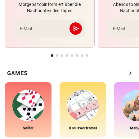
Morgens topinformiert über die
Abends topin
Nachrichten des Tages
Nachrich
send
E-Mail
E-Mail
Abschicken
chevron_right
GAMES
Solitär
Kreuzworträtsel
Mahj