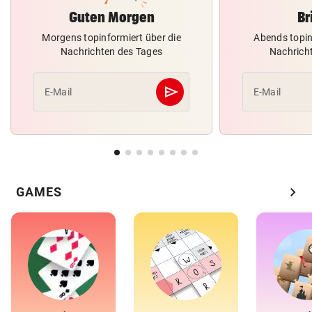
Guten Morgen
Br
Morgens topinformiert über die
Abends topin
Nachrichten des Tages
Nachrich
send
E-Mail
E-Mail
Abschicken
chevron_right
GAMES