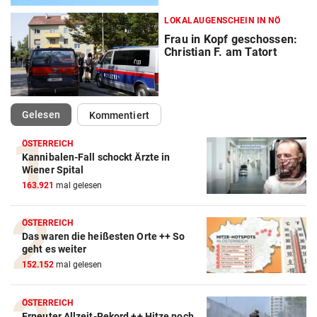
LOKALAUGENSCHEIN IN NÖ
Frau in Kopf geschossen:
Christian F. am Tatort
(ausgewählt)
Gelesen
Kommentiert
ÖSTERREICH
Kannibalen-Fall schockt Ärzte in
Wiener Spital
163.921
mal gelesen
ÖSTERREICH
Das waren die heißesten Orte ++ So
geht es weiter
152.152
mal gelesen
ÖSTERREICH
Erneuter Allzeit-Rekord ++ Hitze noch