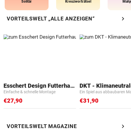
Solitär
Kreuzworträtsel
Mahj
chevron_right
VORTEILSWELT „ALLE ANZEIGEN“
Esschert Design Futterhaus
Einfache & schnelle Montage
Ein Spiel aus abbaubaren Ma
€27,90
€31,90
chevron_right
VORTEILSWELT MAGAZINE