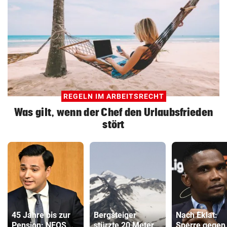
REGELN IM ARBEITSRECHT
Was gilt, wenn der Chef den Urlaubsfrieden
stört
45 Jahre bis zur
Bergsteiger
Nach Eklat:
Pension: NEOS
stürzte 20 Meter
Sperre gegen