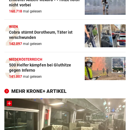
nicht vorbei
160.718
mal gelesen
WIEN
Cobra stürmt Dorotheum, Täter ist
verschwunden
142.097
mal gelesen
NIEDERÖSTERREICH
500 Helfer kämpfen bei Gluthitze
gegen Inferno
141.007
mal gelesen
MEHR KRONE+ ARTIKEL