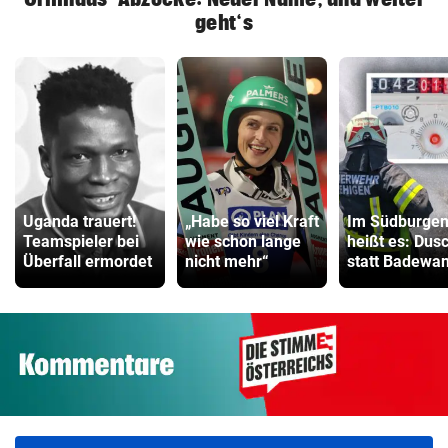
geht‘s
Uganda trauert!
„Habe so viel Kraft
Im Südburgen
Teamspieler bei
wie schon lange
heißt es: Dus
Überfall ermordet
nicht mehr“
statt Badewa