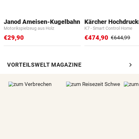
Janod Ameisen-Kugelbahn
Kärcher Hochdruck
Motorikspielzeug aus Holz
K7 - Smart Control Home
€29,90
€474,90
€644,99
chevron_right
VORTEILSWELT MAGAZINE