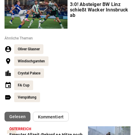
3:0! Absteiger BW Linz
schießt Wacker Innsbruck
ab
Ähnliche Themen
Oliver Glasner
Windischgarsten
Crystal Palace
FA Cup
Verspätung
(ausgewählt)
Gelesen
Kommentiert
ÖSTERREICH
Erneuter Allzeit-Rekord ++ Hitze noch