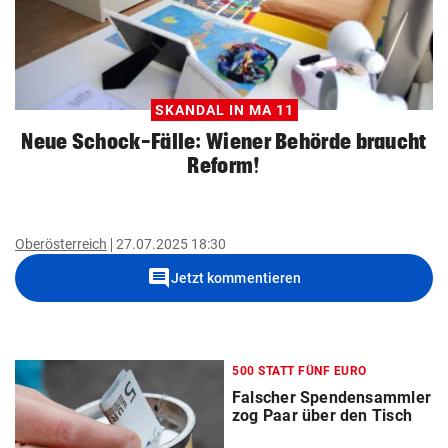
SKANDAL IN MA 11
Neue Schock-Fälle: Wiener Behörde braucht
Reform!
Oberösterreich
27.07.2025 18:30
comment
Jetzt kommentieren
500 STATT FÜNF EURO
Falscher Spendensammler
zog Paar über den Tisch