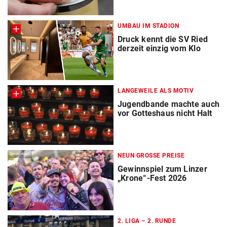
UMBAU IM STADION
Druck kennt die SV Ried
derzeit einzig vom Klo
LANGEWEILE ALS MOTIV
Jugendbande machte auch
vor Gotteshaus nicht Halt
Gesponsert
NEUN GROSSE PREISE
Gewinnspiel zum Linzer
„Krone“-Fest 2026
2. LIGA – 2. RUNDE