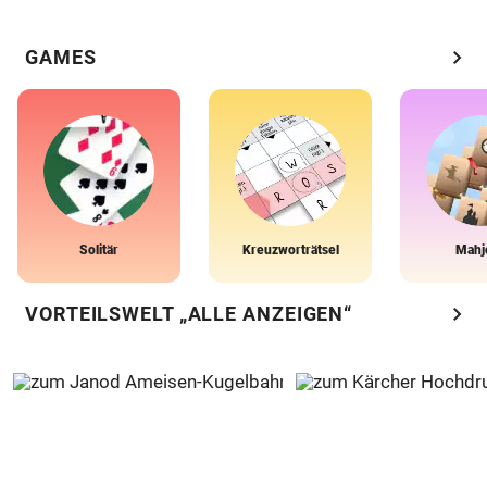
chevron_right
GAMES
Solitär
Kreuzworträtsel
Mahj
chevron_right
VORTEILSWELT „ALLE ANZEIGEN“