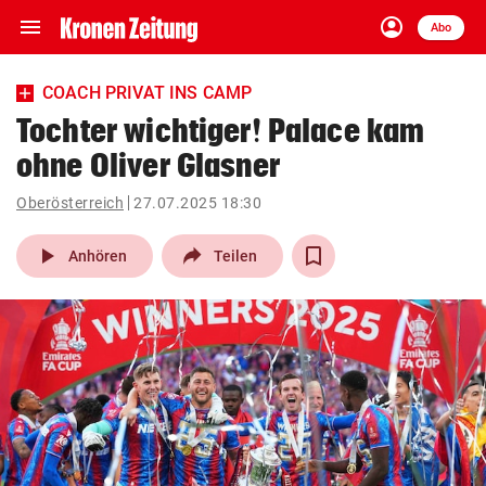
menu
account_circle
Navigation
Anmelden
Abo
close
Schließen
ein-/ausklappen
COACH PRIVAT INS CAMP
Abonnieren
Tochter wichtiger! Palace kam
ohne Oliver Glasner
account_circle
arrow_right
Anmelden
Oberösterreich
27.07.2025 18:30
pin_drop
arrow_right
Bundesland auswäh
Wien
play_arrow
Anhören
Teilen
bookmark
Merkliste
Suchbegriff
search
eingeben