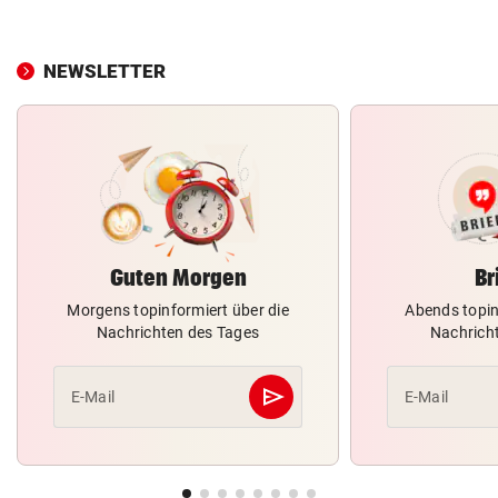
NEWSLETTER
Guten Morgen
Br
Morgens topinformiert über die
Abends topin
Nachrichten des Tages
Nachrich
send
E-Mail
E-Mail
Abschicken