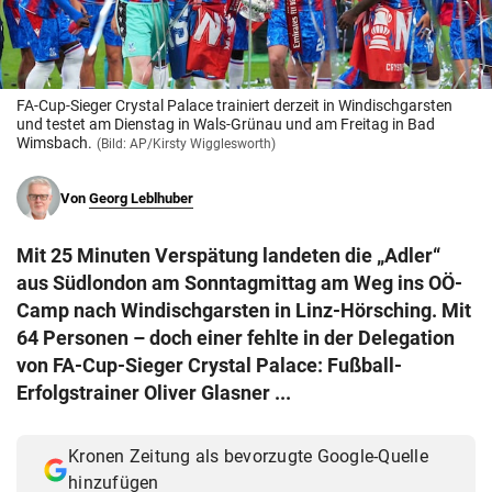
© Krone Multimedia GmbH & Co KG 2026
Muthgasse 2, 1190 Wien
FA-Cup-Sieger Crystal Palace trainiert derzeit in Windischgarsten
und testet am Dienstag in Wals-Grünau und am Freitag in Bad
Wimsbach.
(Bild: AP/Kirsty Wigglesworth)
Von
Georg Leblhuber
Mit 25 Minuten Verspätung landeten die „Adler“
aus Südlondon am Sonntagmittag am Weg ins OÖ-
Camp nach Windischgarsten in Linz-Hörsching. Mit
64 Personen – doch einer fehlte in der Delegation
von FA-Cup-Sieger Crystal Palace: Fußball-
Erfolgstrainer Oliver Glasner ...
Kronen Zeitung als bevorzugte Google-Quelle
hinzufügen