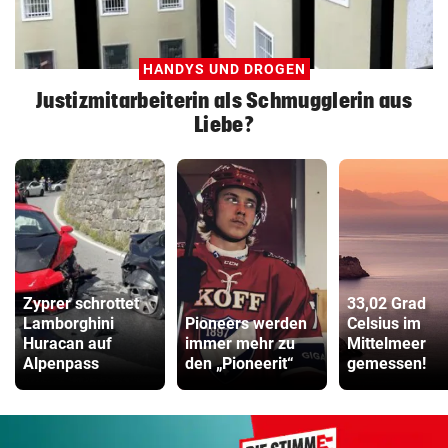
HANDYS UND DROGEN
Justizmitarbeiterin als Schmugglerin aus
Liebe?
Zyprer schrottet
33,02 Grad
Lamborghini
Pioneers werden
Celsius im
Huracan auf
immer mehr zu
Mittelmeer
Alpenpass
den „Pioneerit“
gemessen!