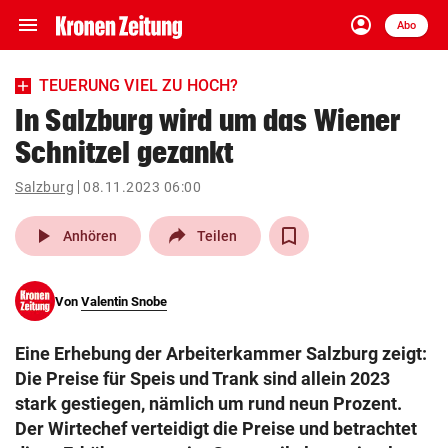
menu
account_circle
Navigation
Anmelden
Abo
close
Schließen
ein-/ausklappen
TEUERUNG VIEL ZU HOCH?
Abonnieren
In Salzburg wird um das Wiener
Schnitzel gezankt
account_circle
arrow_right
Anmelden
Salzburg
08.11.2023 06:00
pin_drop
arrow_right
Bundesland auswäh
Wien
play_arrow
Anhören
Teilen
bookmark
Merkliste
Von
Valentin Snobe
Suchbegriff
search
Eine Erhebung der Arbeiterkammer Salzburg zeigt:
eingeben
Die Preise für Speis und Trank sind allein 2023
stark gestiegen, nämlich um rund neun Prozent.
Der Wirtechef verteidigt die Preise und betrachtet