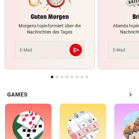
Guten Morgen
Br
Morgens topinformiert über die
Abends topin
Nachrichten des Tages
Nachrich
send
E-Mail
E-Mail
Abschicken
chevron_right
GAMES