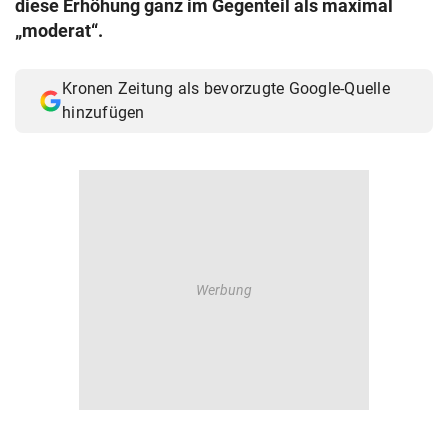
diese Erhöhung ganz im Gegenteil als maximal
© Krone Multimedia GmbH & Co KG 2026
„moderat“.
Muthgasse 2, 1190 Wien
Kronen Zeitung als bevorzugte Google-Quelle
hinzufügen