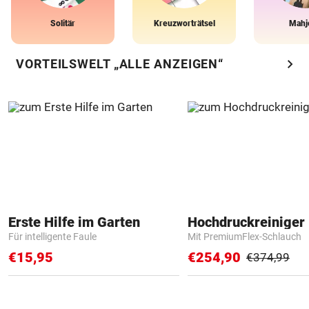
Solitär
Kreuzworträtsel
Mahj
chevron_right
VORTEILSWELT „ALLE ANZEIGEN“
Erste Hilfe im Garten
Hochdruckreiniger 
Für intelligente Faule
Mit PremiumFlex-Schlauch
€15,95
€254,90
€374,99