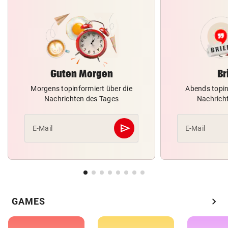
Guten Morgen
Br
Morgens topinformiert über die
Abends topin
Nachrichten des Tages
Nachrich
send
E-Mail
E-Mail
Abschicken
chevron_right
GAMES