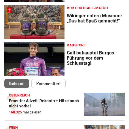
VOR FOOTBALL-MATCH
Wikinger entern Museum:
„Das hat Spaß gemacht!“
RADSPORT
Gall behauptet Burgos-
Führung vor dem
Schlusstag!
(ausgewählt)
Gelesen
Kommentiert
ÖSTERREICH
Erneuter Allzeit-Rekord ++ Hitze noch
nicht vorbei
160.325
mal gelesen
WIEN