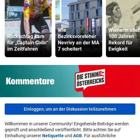
Wie
Wienerin stie
Rückschlag kam
Bezirksvorsteher
100 Jahren
für „Captain Colin“
Nevrivy an der MA
Rekord für
im Zeitfahren
7 scheitert
Ewigkeit
Einloggen, um an der Diskussion teilzunehmen
Willkommen in unserer Community! Eingehende Beiträge werden
geprüft und anschließend veröffentlicht. Bitte achten Sie auf
Einhaltung unserer
Netiquette
und
AGB
. Für ausführliche