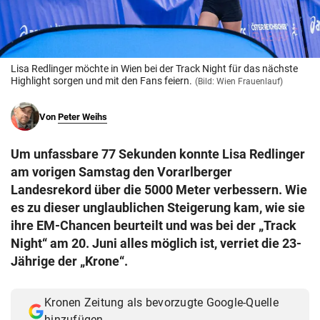
© Krone Multimedia GmbH & Co KG 2026
Muthgasse 2, 1190 Wien
Lisa Redlinger möchte in Wien bei der Track Night für das nächste
Highlight sorgen und mit den Fans feiern.
(Bild: Wien Frauenlauf)
Von
Peter Weihs
Um unfassbare 77 Sekunden konnte Lisa Redlinger
am vorigen Samstag den Vorarlberger
Landesrekord über die 5000 Meter verbessern. Wie
es zu dieser unglaublichen Steigerung kam, wie sie
ihre EM-Chancen beurteilt und was bei der „Track
Night“ am 20. Juni alles möglich ist, verriet die 23-
Jährige der „Krone“.
Kronen Zeitung als bevorzugte Google-Quelle
hinzufügen