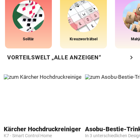
Solitär
Kreuzworträtsel
Mahj
chevron_right
VORTEILSWELT „ALLE ANZEIGEN“
Kärcher Hochdruckreiniger
Asobu-Bestie-Trin
K7 - Smart Control Home
In 3 unterschiedlichen Desig