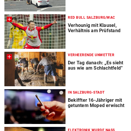
RED BULL SALZBURG/WAC
Verhounig mit Klausel,
Verhältnis am Prüfstand
VERHEERENDE UNWETTER
Der Tag danach: „Es sieht
aus wie am Schlachtfeld“
IN SALZBURG-STADT
Bekiffter 16-Jähriger mit
getuntem Moped erwischt
ELEKTRONIK WURDE NASS