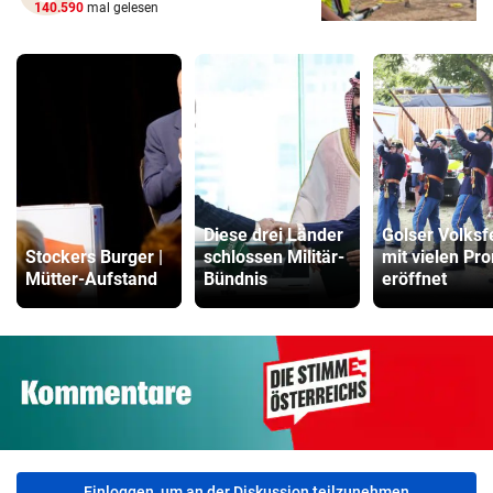
140.590
mal gelesen
Diese drei Länder
Golser Volksf
Stockers Burger |
schlossen Militär-
mit vielen Pr
Mütter-Aufstand
Bündnis
eröffnet
Einloggen, um an der Diskussion teilzunehmen