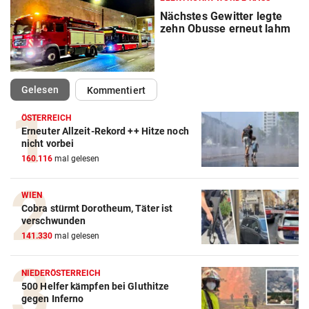
Nächstes Gewitter legte
zehn Obusse erneut lahm
(ausgewählt)
Gelesen
Kommentiert
ÖSTERREICH
Erneuter Allzeit-Rekord ++ Hitze noch
nicht vorbei
160.116
mal gelesen
WIEN
Cobra stürmt Dorotheum, Täter ist
verschwunden
141.330
mal gelesen
NIEDERÖSTERREICH
500 Helfer kämpfen bei Gluthitze
gegen Inferno