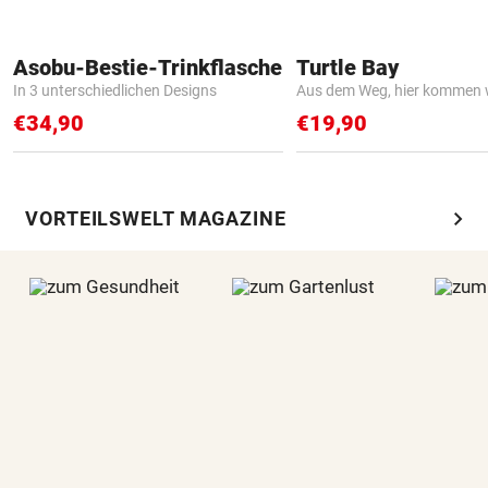
Asobu-Bestie-Trinkflasche
Turtle Bay
In 3 unterschiedlichen Designs
Aus dem Weg, hier kommen w
€34,90
€19,90
chevron_right
VORTEILSWELT MAGAZINE