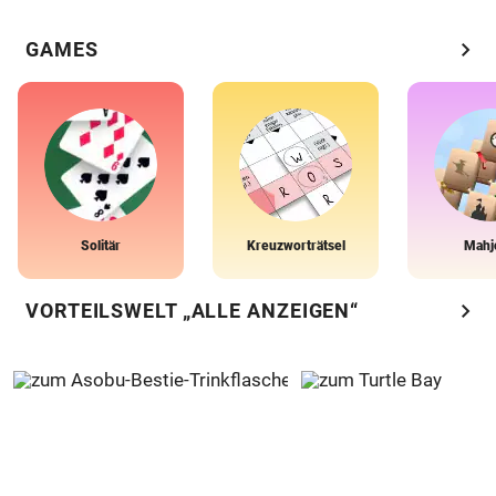
chevron_right
GAMES
Solitär
Kreuzworträtsel
Mahj
chevron_right
VORTEILSWELT „ALLE ANZEIGEN“