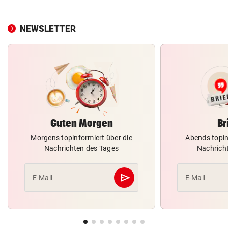
NEWSLETTER
Guten Morgen
Br
Morgens topinformiert über die
Abends topin
Nachrichten des Tages
Nachrich
send
E-Mail
E-Mail
Abschicken