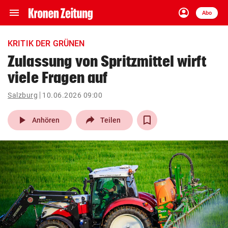
menu
account_circle
Navigation
Anmelden
Abo
close
Schließen
ein-/ausklappen
KRITIK DER GRÜNEN
Abonnieren
Zulassung von Spritzmittel wirft
viele Fragen auf
account_circle
arrow_right
Anmelden
Salzburg
10.06.2026 09:00
pin_drop
arrow_right
Bundesland auswäh
Wien
play_arrow
Anhören
Teilen
bookmark
Merkliste
Suchbegriff
search
eingeben