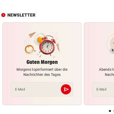
NEWSLETTER
Guten Morgen
Morgens topinformiert über die
Abends t
Nachrichten des Tages
Nachr
send
E-Mail
E-Mail
Abschicken