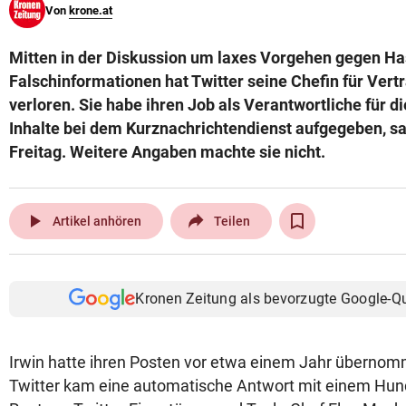
Von
krone.at
© Krone Multimedia GmbH & Co KG 2026
Muthgasse 2, 1190 Wien
Mitten in der Diskussion um laxes Vorgehen gegen H
Falschinformationen hat Twitter seine Chefin für Vert
verloren. Sie habe ihren Job als Verantwortliche für 
Inhalte bei dem Kurznachrichtendienst aufgegeben, sa
Freitag. Weitere Angaben machte sie nicht.
play_arrow
Artikel anhören
Teilen
Kronen Zeitung als bevorzugte Google-Q
Irwin hatte ihren Posten vor etwa einem Jahr übernom
Twitter kam eine automatische Antwort mit einem Hun