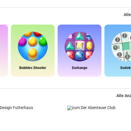
Alle
Bubbles Shooter
Exchange
Sudok
Alle An