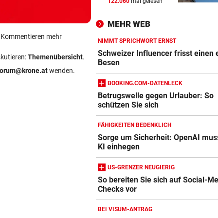
122.060
mal gelesen
JEDE 5. IST GEFÄHRDET
vor 
Armut: Kindererziehung kost
MEHR WEB
Frauen die Pension
ein Kommentieren mehr
NIMMT SPRICHWORT ERNST
MIT DROGEN IM GEPÄCK
vor 
Schweizer Influencer frisst einen
skutieren:
Themenübersicht
.
Mädchen (8) von E-Scooter-
Besen
forum@krone.at
wenden.
Fahrer niedergerast
BOOKING.COM-DATENLECK
BEI FLUCHTVERSUCH
vor 
Betrugswelle gegen Urlauber: So
schützen Sie sich
Amazon-Kindle Vergleich
Polizisten von Motorradfahre
mitgeschleift
ZUM VERGLEICH
FÄHIGKEITEN BEDENKLICH
Sorge um Sicherheit: OpenAI mus
Apple-iPad Vergleich
KI einhegen
ZUM VERGLEICH
US-GRENZER NEUGIERIG
Apple-iPhone Vergleich
So bereiten Sie sich auf Social-M
ZUM VERGLEICH
Checks vor
Apple Macbook Vergleich
BEI VISUM-ANTRAG