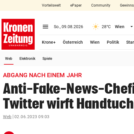
Vorteilswelt
ePaper
Community
Gewinns
close
Schließen
menu
Menü aufklappen
So., 09.08.2026
28°C
Wien
Abonnieren
Krone+
Österreich
Wien
Politik
Star
account_circle
arrow_right
Anmelden
(ausgewählt)
Web
Elektronik
Spiele
pin_drop
arrow_right
Bundesland auswäh
Wien
ABGANG NACH EINEM JAHR
bookmark
Merkliste
Anti-Fake-News-Chef
Twitter wirft Handtuch
Suchbegriff
search
eingeben
Web
02.06.2023 09:03