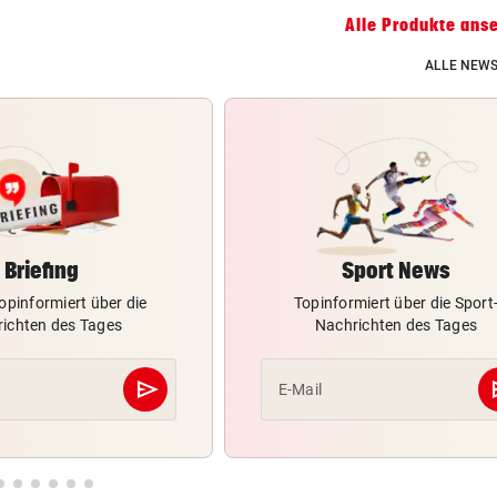
Alle Produkte ans
ALLE NEWS
Briefing
Sport News
opinformiert über die
Topinformiert über die Sport
ichten des Tages
Nachrichten des Tages
send
s
E-Mail
Abschicken