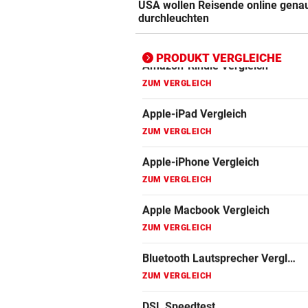
USA wollen Reisende online gena
ZUM VERGLEICH
durchleuchten
Bluetooth Lautsprecher Vergleich
ZUM VERGLEICH
PRODUKT VERGLEICHE
DSL Speedtest
ZUM VERGLEICH
Fernseher Vergleich
ZUM VERGLEICH
Fritz Repeater Vergleich
ZUM VERGLEICH
Gaming Laptop Vergleich
ZUM VERGLEICH
Grafikkarten Vergleich
ZUM VERGLEICH