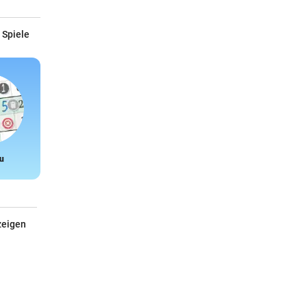
 Spiele
u
Snake
zeigen