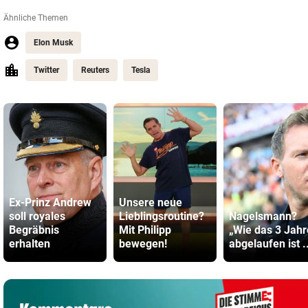
Ähnliche Themen
Elon Musk
Twitter
Reuters
Tesla
Ex-Prinz Andrew
Unsere neue
soll royales
Lieblingsroutine?
Nagelsmann?
Begräbnis
Mit Philipp
„Wie das 3 Jahr
erhalten
bewegen!
abgelaufen ist ..