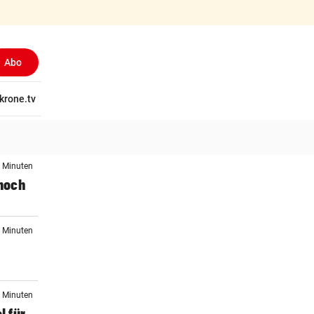
Abo
tschaft
krone.tv
Wissen
Gericht
Kolumnen
Freizeit
Reise
Ti
0 Minuten
noch
7 Minuten
0 Minuten