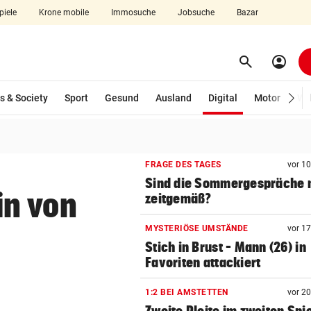
piele
Krone mobile
Immosuche
Jobsuche
Bazar
search
account_circle
Menü aufklappen
Suchen
(ausgewählt)
s & Society
Sport
Gesund
Ausland
Digital
Motor
Wir
len
FRAGE DES TAGES
vor 1
Sind die Sommergespräche 
in von
zeitgemäß?
MYSTERIÖSE UMSTÄNDE
vor 1
Stich in Brust – Mann (26) in
Favoriten attackiert
1:2 BEI AMSTETTEN
vor 2