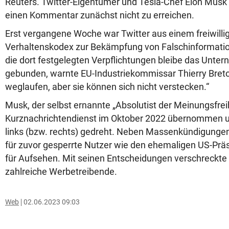
Reuters. Twitter-Eigentümer und Tesla-Chef Elon Mus
einen Kommentar zunächst nicht zu erreichen.
Erst vergangene Woche war Twitter aus einem freiwilli
Verhaltenskodex zur Bekämpfung von Falschinformati
die dort festgelegten Verpflichtungen bleibe das Unte
gebunden, warnte EU-Industriekommissar Thierry Breto
weglaufen, aber sie können sich nicht verstecken.“
Musk, der selbst ernannte „Absolutist der Meinungsfreih
Kurznachrichtendienst im Oktober 2022 übernommen u
links (bzw. rechts) gedreht. Neben Massenkündigunge
für zuvor gesperrte Nutzer wie den ehemaligen US-Pr
für Aufsehen. Mit seinen Entscheidungen verschreckte d
zahlreiche Werbetreibende.
Web
02.06.2023 09:03