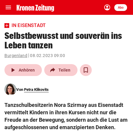
menu
account_circle
Navigation
Anmelden
Abo
close
Schließen
ein-/ausklappen
IN EISENSTADT
Abonnieren
Selbstbewusst und souverän ins
Leben tanzen
account_circle
arrow_right
Anmelden
Burgenland
08.02.2023 09:00
pin_drop
arrow_right
Bundesland auswäh
Wien
play_arrow
Anhören
Teilen
bookmark
Merkliste
Von
Petra Klikovits
Suchbegriff
search
Tanzschulbesitzerin Nora Szirmay aus Eisenstadt
eingeben
vermittelt Kindern in ihren Kursen nicht nur die
Freude an der Bewegung, sondern auch die Lust am
aufgeschlossenen und emanzipierten Denken.