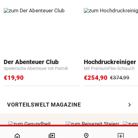
Der Abenteuer Club
Hochdruckreiniger 
Spielerische Abenteuer mit Piatnik
Mit PremiumFlex-Schlauch
€19,90
€254,90
€374,99
chevron_right
VORTEILSWELT MAGAZINE
NaN%
home
pin_drop