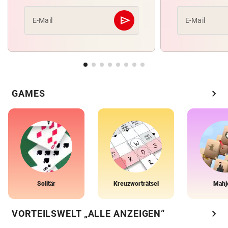
send
E-Mail
E-Mail
Abschicken
chevron_right
GAMES
Solitär
Kreuzworträtsel
Mahj
chevron_right
VORTEILSWELT „ALLE ANZEIGEN“