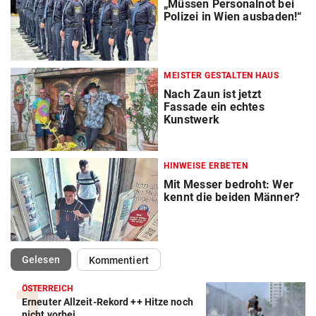
„Müssen Personalnot bei
Polizei in Wien ausbaden!“
MEISTER GESTALTEN HAUS
Nach Zaun ist jetzt
Fassade ein echtes
Kunstwerk
HINWEISE ERBETEN
Mit Messer bedroht: Wer
kennt die beiden Männer?
(ausgewählt)
Gelesen
Kommentiert
ÖSTERREICH
Erneuter Allzeit-Rekord ++ Hitze noch
nicht vorbei