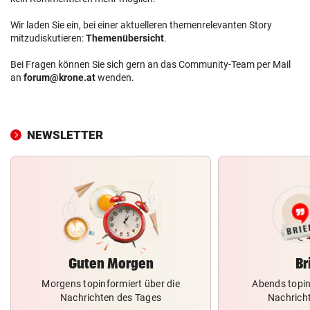
Wir laden Sie ein, bei einer aktuelleren themenrelevanten Story
mitzudiskutieren:
Themenübersicht
.
Bei Fragen können Sie sich gern an das Community-Team per Mail
an
forum@krone.at
wenden.
NEWSLETTER
Guten Morgen
Br
Morgens topinformiert über die
Abends topin
Nachrichten des Tages
Nachrich