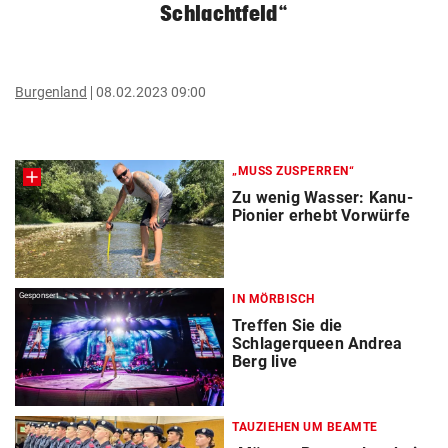
Schlachtfeld“
Burgenland
08.02.2023 09:00
„MUSS ZUSPERREN“
Zu wenig Wasser: Kanu-
Pionier erhebt Vorwürfe
Gesponsert
IN MÖRBISCH
Treffen Sie die
Schlagerqueen Andrea
Berg live
TAUZIEHEN UM BEAMTE