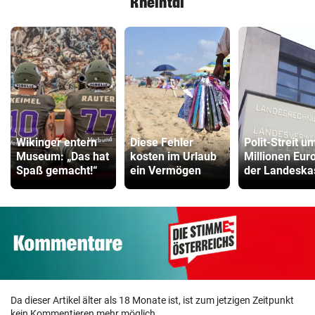
Rheintal
Wikinger entern
Diese Fehler
Polit-Streit u
Museum: „Das hat
kosten im Urlaub
Millionen Euro
Spaß gemacht!“
ein Vermögen
der Landeska
Da dieser Artikel älter als 18 Monate ist, ist zum jetzigen Zeitpunkt
kein Kommentieren mehr möglich.