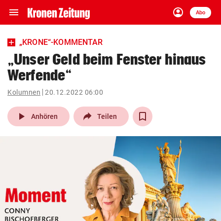
menu
account_circle
Navigation
Anmelden
Abo
close
Schließen
ein-/ausklappen
„KRONE“-KOMMENTAR
Abonnieren
„Unser Geld beim Fenster hinaus
Werfende“
account_circle
arrow_right
Anmelden
Kolumnen
20.12.2022 06:00
pin_drop
arrow_right
Bundesland auswäh
Wien
play_arrow
Anhören
Teilen
bookmark
Merkliste
Suchbegriff
search
eingeben