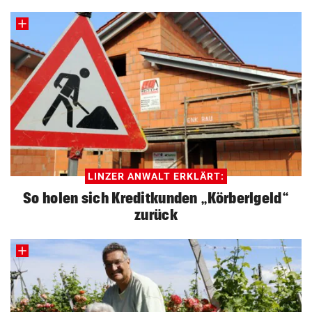
LINZER ANWALT ERKLÄRT:
So holen sich Kreditkunden „Körberlgeld“
zurück