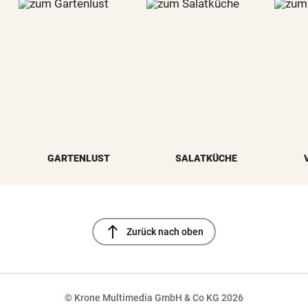
GARTENLUST
SALATKÜCHE
north
Zurück nach oben
© Krone Multimedia GmbH & Co KG 2026