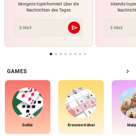
Morgens topinformiert über die
Abends topin
Nachrichten des Tages
Nachrich
send
E-Mail
E-Mail
Abschicken
chevron_right
GAMES
Solitär
Kreuzworträtsel
Mahj