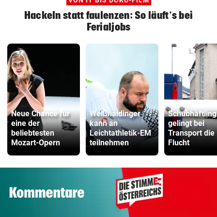
Hackeln statt faulenzen: So läuft‘s bei
Ferialjobs
Neue Chance für
Weißhaidinger
Schubhäftling
eine der
kann an
gelingt bei
beliebtesten
Leichtathletik-EM
Transport die
Mozart-Opern
teilnehmen
Flucht