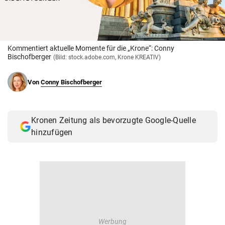
© Krone Multimedia GmbH & Co KG 2026
Muthgasse 2, 1190 Wien
Kommentiert aktuelle Momente für die „Krone“: Conny
Bischofberger
(Bild: stock.adobe.com, Krone KREATIV)
Von
Conny Bischofberger
Kronen Zeitung als bevorzugte Google-Quelle
hinzufügen