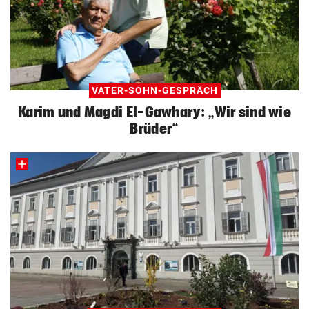
VATER-SOHN-GESPRÄCH
Karim und Magdi El-Gawhary: „Wir sind wie
Brüder“