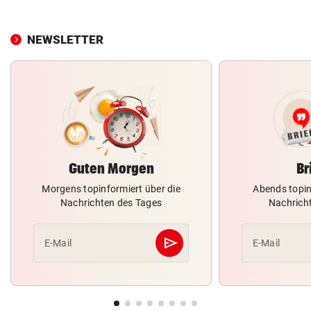
NEWSLETTER
Guten Morgen
Br
Morgens topinformiert über die
Abends topin
Nachrichten des Tages
Nachrich
send
E-Mail
E-Mail
Abschicken