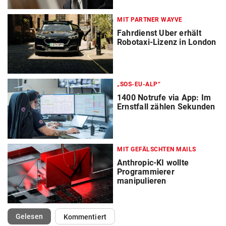
MIT PARTNER WAYVE
Fahrdienst Uber erhält
Robotaxi-Lizenz in London
„SOS-EU-ALP“
1400 Notrufe via App: Im
Ernstfall zählen Sekunden
MIT GEFÄLSCHTEN MAILS
Anthropic-KI wollte
Programmierer
manipulieren
(ausgewählt)
Gelesen
Kommentiert