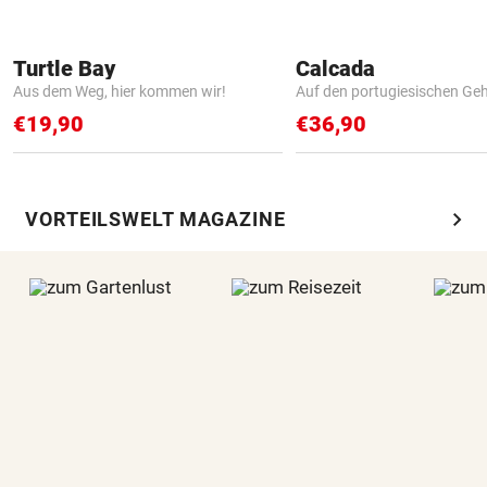
Turtle Bay
Calcada
Aus dem Weg, hier kommen wir!
Auf den portugiesischen G
€19,90
€36,90
chevron_right
VORTEILSWELT MAGAZINE