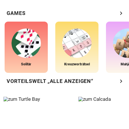
chevron_right
GAMES
Solitär
Kreuzworträtsel
Mahj
chevron_right
VORTEILSWELT „ALLE ANZEIGEN“