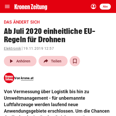
menu
account_circle
Navigation
Anmelden
Abo
close
Schließen
ein-/ausklappen
DAS ÄNDERT SICH
Abonnieren
Ab Juli 2020 einheitliche EU-
Regeln für Drohnen
account_circle
arrow_right
Anmelden
Elektronik
19.11.2019 12:57
pin_drop
arrow_right
Bundesland auswäh
Wien
play_arrow
Anhören
Teilen
bookmark
Merkliste
Von
krone.at
Suchbegriff
search
Von Vermessung über Logistik bis hin zu
eingeben
Umweltmanagement - für unbemannte
Luftfahrzeuge werden laufend neue
Anwendungsgebiete erschlossen. Um die Chancen