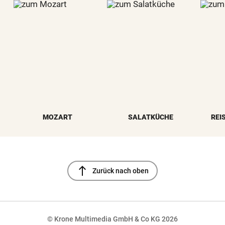
MOZART
SALATKÜCHE
REI
north
Zurück nach oben
© Krone Multimedia GmbH & Co KG 2026