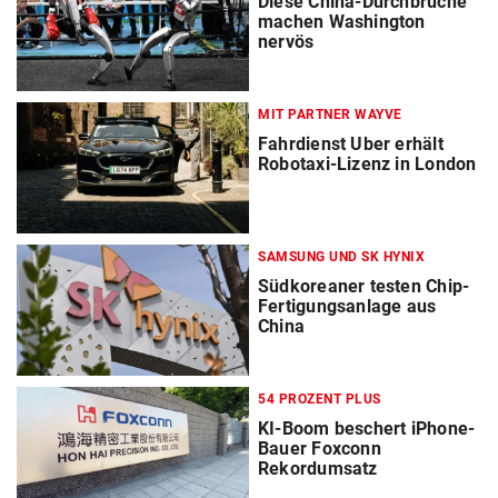
Diese China-Durchbrüche
machen Washington
nervös
MIT PARTNER WAYVE
Fahrdienst Uber erhält
Robotaxi-Lizenz in London
SAMSUNG UND SK HYNIX
Südkoreaner testen Chip-
Fertigungsanlage aus
China
54 PROZENT PLUS
KI-Boom beschert iPhone-
Bauer Foxconn
Rekordumsatz