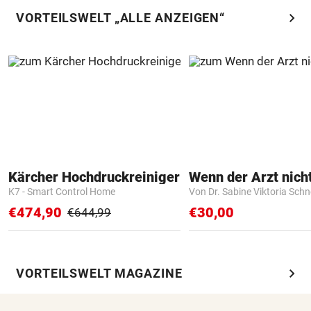
chevron_right
VORTEILSWELT „ALLE ANZEIGEN“
Kärcher Hochdruckreiniger
K7 - Smart Control Home
Von Dr. Sabine Viktoria Schn
€474,90
€30,00
€644,99
chevron_right
VORTEILSWELT MAGAZINE