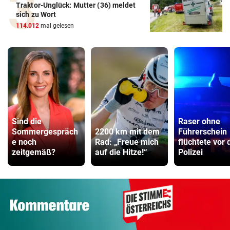
Traktor-Unglück: Mutter (36) meldet
sich zu Wort
114.012
mal gelesen
Sind die
Raser ohne
Sommergespräch
2200 km mit dem
Führerschein
e noch
Rad: „Freue mich
flüchtete vor 
zeitgemäß?
auf die Hitze!“
Polizei