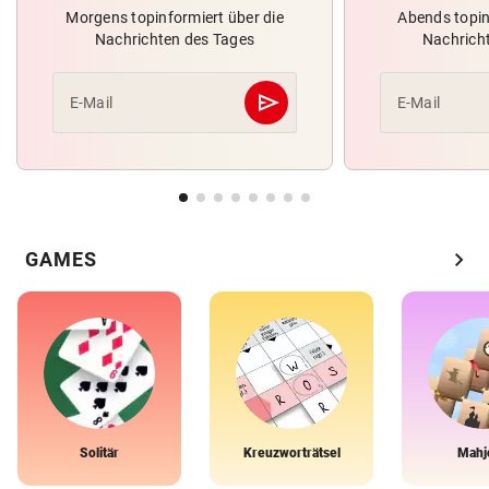
Morgens topinformiert über die
Abends topin
Nachrichten des Tages
Nachrich
send
E-Mail
E-Mail
Abschicken
chevron_right
GAMES
Solitär
Kreuzworträtsel
Mahj