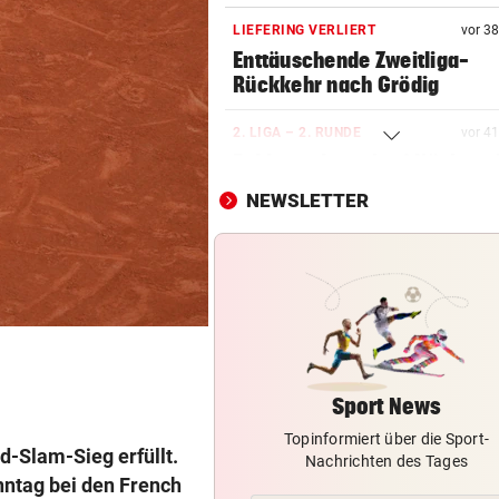
LIEFERING VERLIERT
vor 3
Enttäuschende Zweitliga-
Rückkehr nach Grödig
2. LIGA – 2. RUNDE
vor 4
Fehlstart komplett! Nächste 
für St. Pölten
NEWSLETTER
IN GREENSBORO
Straka verpasst bei PGA-Tur
den Cut vorzeitig
SCHRIEB WM-GESCHICHTE
Bayern kassiert Millionen – 
Transfer-Clou
Sport News
Topinformiert über die Sport-
BEI WOLFURTTROPHY
-Slam-Sieg erfüllt.
Nachrichten des Tages
Lokalmatadorin und Tirol-
nntag bei den French
Youngster mit Sensation