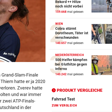
Rekord ++ Hitze
noch nicht vorbei
159.668
mal gelesen
Action-Cam Vergleich
ZUM VERGLEICH
WIEN
Cobra stürmt
Crosstrainer Vergleich
Dorotheum, Täter ist
verschwunden
ZUM VERGLEICH
140.657
mal gelesen
E-Bike Vergleich
NIEDERÖSTERREICH
ZUM VERGLEICH
500 Helfer kämpfen
bei Gluthitze gegen
Elektro-Scooter Vergleich
Inferno
ZUM VERGLEICH
n Grand-Slam-Finale
140.242
mal gelesen
 Thiem hatte er ja 2020
Ergometer Vergleich
erloren. Zverev hatte
PRODUKT VERGLEICHE
ZUM VERGLEICH
egolten und war immer
r zwei ATP-Finals-
Fahrrad Test
utschland in der
ZUM VERGLEICH