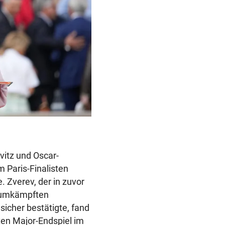
vitz und Oscar-
 Paris-Finalisten
. Zverev, der in zuvor
im umkämpften
icher bestätigte, fand
sten Major-Endspiel im