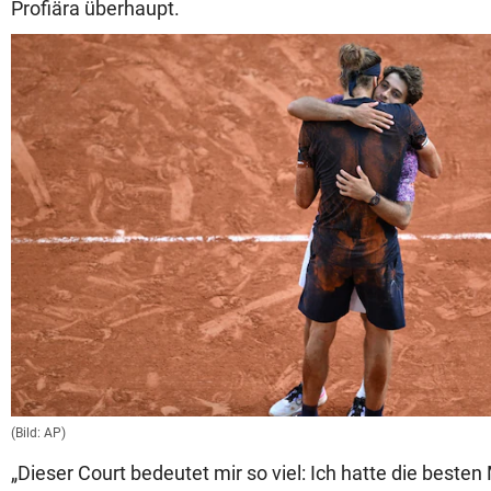
Profiära überhaupt.
(Bild: AP)
„Dieser Court bedeutet mir so viel: Ich hatte die best