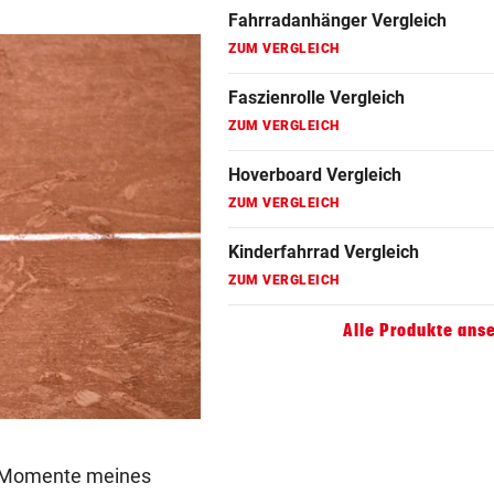
Fahrradanhänger Vergleich
ZUM VERGLEICH
Faszienrolle Vergleich
ZUM VERGLEICH
Hoverboard Vergleich
ZUM VERGLEICH
Kinderfahrrad Vergleich
ZUM VERGLEICH
Alle Produkte ans
en Momente meines