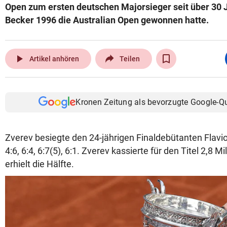
Open zum ersten deutschen Majorsieger seit über 30 J
Becker 1996 die Australian Open gewonnen hatte.
play_arrow
Artikel anhören
Teilen
Kronen Zeitung als bevorzugte Google-Q
Zverev besiegte den 24-jährigen Finaldebütanten Flavio C
4:6, 6:4, 6:7(5), 6:1. Zverev kassierte für den Titel 2,8 Mi
erhielt die Hälfte.