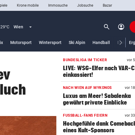
piele
Krone mobile
Immosuche
Jobsuche
Bazar
search
account_circle
Menü aufklappen
Suchen
29°C
Wien
lt)
ix
Motorsport
Wintersport
Ski Alpin
Handball
Eishocke
Er
BUNDESLIGA IM TICKER
vor 
len
LIVE: WSG-Elfer nach VAR-
ev
einkassiert!
luch
NACH WIEN AUF MYKONOS
vor 1
Luxus am Meer! Sabalenka
gewährt private Einblicke
FUSSBALL-FANS FEIERN
vor 3
Hochgefühle dank Comebac
eines Kult-Sponsors