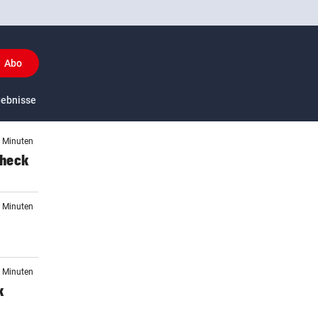
Abo
y
gebnisse
US-Sport
5 Minuten
Check
8 Minuten
3 Minuten
k