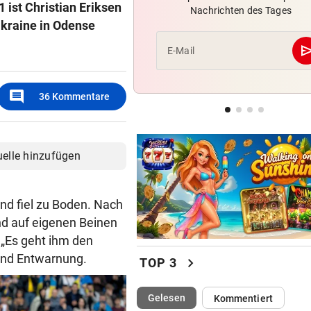
 ist Christian Eriksen
Nachrichten des Tages
Uganda trauert! Teamspieler
kraine in Odense
Überfall ermordet
se
E-Mail
PINKELNIG VOR COMEBACK
„Habe so viel Kraft wie scho
comment
lange nicht mehr“
36
Kommentare
„AM BODEN ZERSTÖRT“
Ex-Olympionike spricht offe
uelle hinzufügen
seine Pornosucht
 und fiel zu Boden. Nach
nd auf eigenen Beinen
„Es geht ihm den
and Entwarnung.
chevron_right
TOP 3
(ausgewählt)
Gelesen
Kommentiert