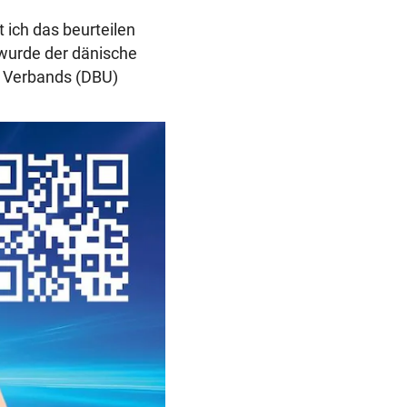
t ich das beurteilen
 wurde der dänische
s Verbands (DBU)