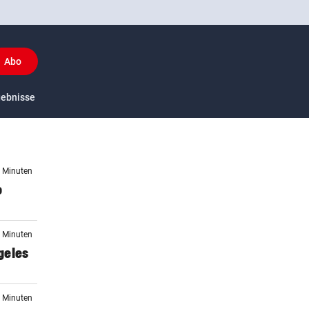
Abo
y
gebnisse
US-Sport
7 Minuten
o
5 Minuten
geles
6 Minuten