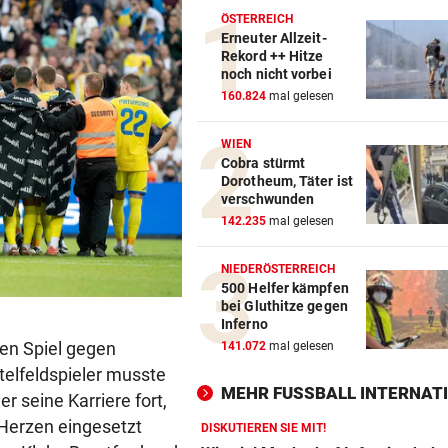
ÖSTERREICH
Erneuter Allzeit-
Rekord ++ Hitze
noch nicht vorbei
160.824
mal gelesen
WIEN
Cobra stürmt
Dorotheum, Täter ist
verschwunden
142.235
mal gelesen
NIEDERÖSTERREICH
500 Helfer kämpfen
bei Gluthitze gegen
Inferno
en Spiel gegen
141.072
mal gelesen
elfeldspieler musste
MEHR FUSSBALL INTERNATI
r seine Karriere fort,
 Herzen eingesetzt
DISKUTIEREN SIE MIT!