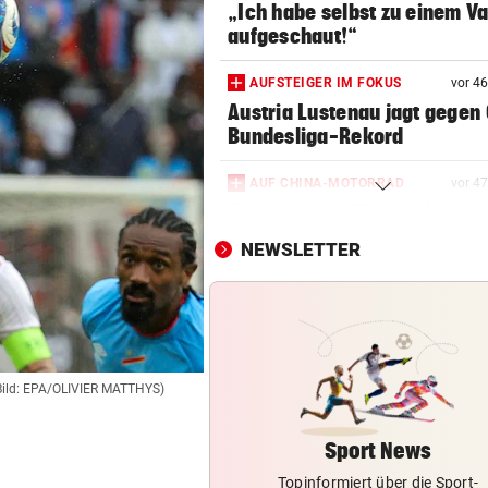
„Ich habe selbst zu einem V
aufgeschaut!“
AUFSTEIGER IM FOKUS
vor 4
Austria Lustenau jagt gegen
Bundesliga-Rekord
AUF CHINA-MOTORRAD
vor 4
Zurück in der Wüste als erst
Werksfahrer
NEWSLETTER
TRANSFER-ÜBERRASCHUNG
vor 4
Barcelona-Kapitän vor Wech
zum FC Liverpool
ZU SAISONSTART ZURÜCK?
Bild: EPA/OLIVIER MATTHYS)
Lamparter meldet sich läche
aus der Klinik
Sport News
Topinformiert über die Sport-
WURDE NUR 27 JAHRE ALT