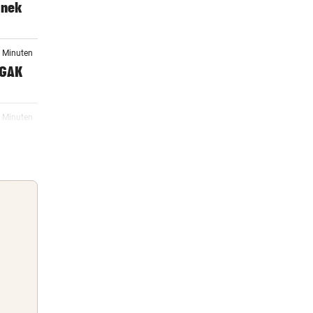
anek
6 Minuten
 GAK
7 Minuten
er
9 Minuten
sel
09:27
Guten Morgen
lnd
Morgens topinformiert über die
Nachrichten des Tages
09:05