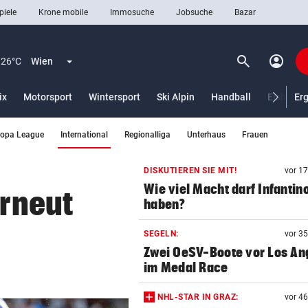
piele
Krone mobile
Immosuche
Jobsuche
Bazar
search
account_circle
Menü aufklappen
Suchen
26°C
Wien
ix
Motorsport
Wintersport
Ski Alpin
Handball
Eishocke
Er
(ausgewählt)
ropa League
International
Regionalliga
Unterhaus
Frauen
len
DISKUTIEREN SIE MIT!
vor 1
Wie viel Macht darf Infantin
erneut
haben?
SEGELN:
vor 3
Zwei OeSV-Boote vor Los An
im Medal Race
NHL-STAR IN GRAZ:
vor 4