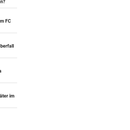
en?
um FC
berfall
a
äter im