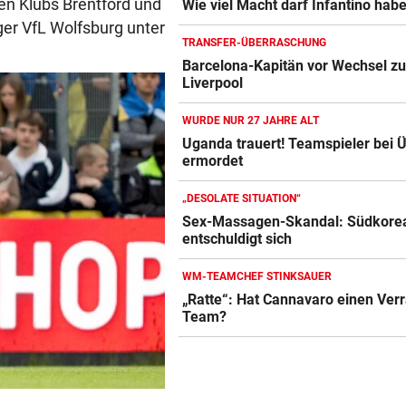
hen Klubs Brentford und
Wie viel Macht darf Infantino hab
er VfL Wolfsburg unter
TRANSFER-ÜBERRASCHUNG
Barcelona-Kapitän vor Wechsel z
Liverpool
WURDE NUR 27 JAHRE ALT
Uganda trauert! Teamspieler bei Ü
ermordet
„DESOLATE SITUATION“
Sex-Massagen-Skandal: Südkore
entschuldigt sich
WM-TEAMCHEF STINKSAUER
„Ratte“: Hat Cannavaro einen Verr
Team?