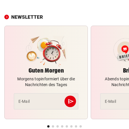
NEWSLETTER
Guten Morgen
Br
Morgens topinformiert über die
Abends topin
Nachrichten des Tages
Nachrich
send
E-Mail
E-Mail
Abschicken