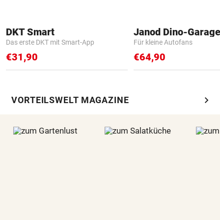
DKT Smart
Janod Dino-Garag
Das erste DKT mit Smart-App
Für kleine Autofans
€31,90
€64,90
chevron_right
VORTEILSWELT MAGAZINE