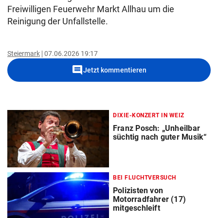
Freiwilligen Feuerwehr Markt Allhau um die
Reinigung der Unfallstelle.
Steiermark
07.06.2026 19:17
comment
Jetzt kommentieren
DIXIE-KONZERT IN WEIZ
Franz Posch: „Unheilbar
süchtig nach guter Musik“
BEI FLUCHTVERSUCH
Polizisten von
Motorradfahrer (17)
mitgeschleift