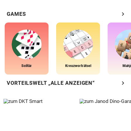
chevron_right
GAMES
Solitär
Kreuzworträtsel
Mahj
chevron_right
VORTEILSWELT „ALLE ANZEIGEN“