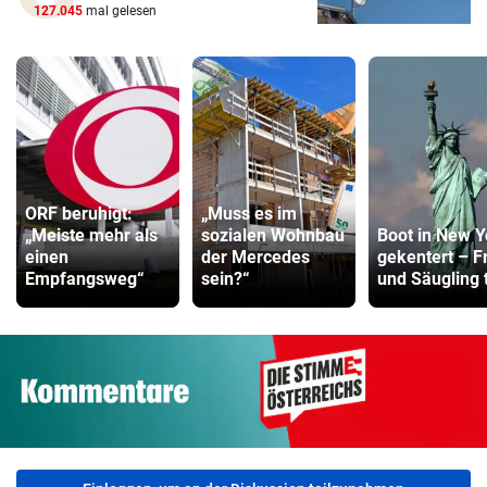
127.045
mal gelesen
ORF beruhigt:
„Muss es im
„Meiste mehr als
sozialen Wohnbau
Boot in New Y
einen
der Mercedes
gekentert – F
Empfangsweg“
sein?“
und Säugling 