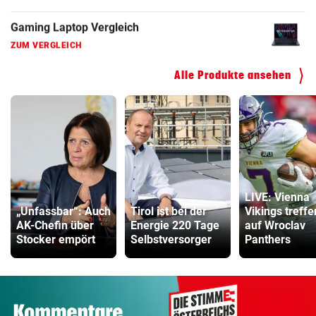
Grafikkarten Vergleich
ZUM VERGLEICH
Alle Produkte ansehen
LIVE: Vienna
„Unfassbar“: Auch
Tirol ist bei der
Vikings treffe
AK-Chefin über
Energie 220 Tage
auf Wroclav
Stocker empört
Selbstversorger
Panthers