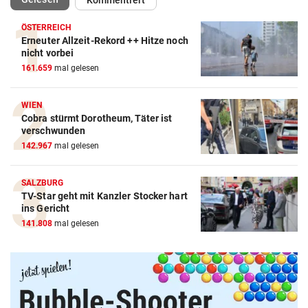
ÖSTERREICH
Erneuter Allzeit-Rekord ++ Hitze noch
nicht vorbei
161.659
mal gelesen
WIEN
Cobra stürmt Dorotheum, Täter ist
verschwunden
142.967
mal gelesen
SALZBURG
TV-Star geht mit Kanzler Stocker hart
Amazon-Kindle Vergleich
ins Gericht
141.808
mal gelesen
ZUM VERGLEICH
Apple-iPad Vergleich
ZUM VERGLEICH
Apple-iPhone Vergleich