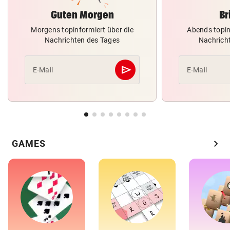
Guten Morgen
Br
Morgens topinformiert über die
Abends topin
Nachrichten des Tages
Nachrich
send
E-Mail
E-Mail
Abschicken
chevron_right
GAMES