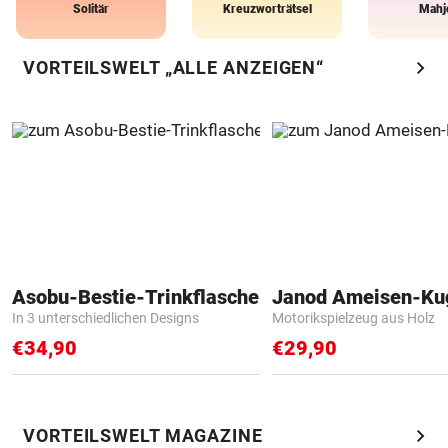
Solitär
Kreuzworträtsel
Mahj
chevron_right
VORTEILSWELT „ALLE ANZEIGEN“
Asobu-Bestie-Trinkflasche
Janod Ameisen-Ku
In 3 unterschiedlichen Designs
Motorikspielzeug aus Holz
€34,90
€29,90
chevron_right
VORTEILSWELT MAGAZINE