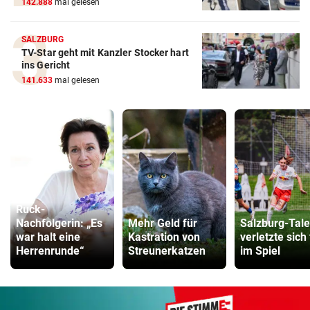
142.888
mal gelesen
SALZBURG
TV-Star geht mit Kanzler Stocker hart
ins Gericht
141.633
mal gelesen
Ruck-
Nachfolgerin: „Es
Mehr Geld für
Salzburg-Tale
war halt eine
Kastration von
verletzte sich
Herrenrunde“
Streunerkatzen
im Spiel