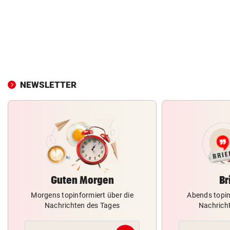
NEWSLETTER
Guten Morgen
Br
Morgens topinformiert über die
Abends topin
Nachrichten des Tages
Nachrich