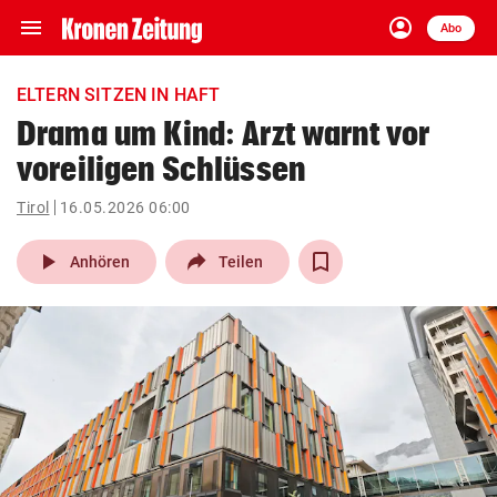
menu
account_circle
Navigation
Anmelden
Abo
close
Schließen
ein-/ausklappen
ELTERN SITZEN IN HAFT
Abonnieren
Drama um Kind: Arzt warnt vor
voreiligen Schlüssen
account_circle
arrow_right
Anmelden
Tirol
16.05.2026 06:00
pin_drop
arrow_right
Bundesland auswäh
Wien
play_arrow
Anhören
Teilen
bookmark
Merkliste
Suchbegriff
search
eingeben