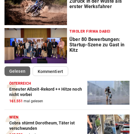
Zurück in der Wüste als
erster Werksfahrer
TIROLER FIRMA DABEI
Über 80 Bewerbungen:
Startup-Szene zu Gast in
Kitz
(ausgewählt)
Gelesen
Kommentiert
ÖSTERREICH
Erneuter Allzeit-Rekord ++ Hitze noch
nicht vorbei
161.551
mal gelesen
WIEN
Cobra stürmt Dorotheum, Täter ist
verschwunden