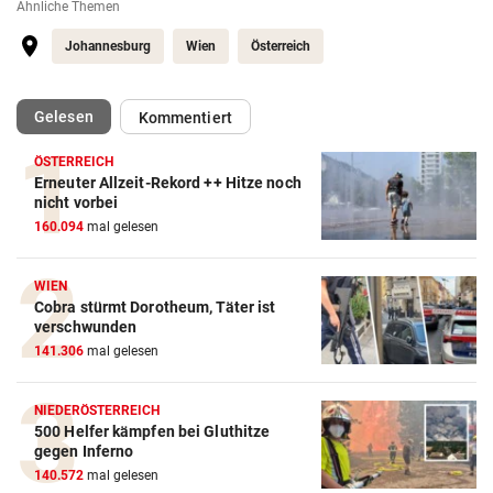
Ähnliche Themen
Johannesburg
Wien
Österreich
(ausgewählt)
Gelesen
Kommentiert
ÖSTERREICH
Erneuter Allzeit-Rekord ++ Hitze noch
nicht vorbei
160.094
mal gelesen
WIEN
Cobra stürmt Dorotheum, Täter ist
verschwunden
141.306
mal gelesen
NIEDERÖSTERREICH
500 Helfer kämpfen bei Gluthitze
gegen Inferno
140.572
mal gelesen