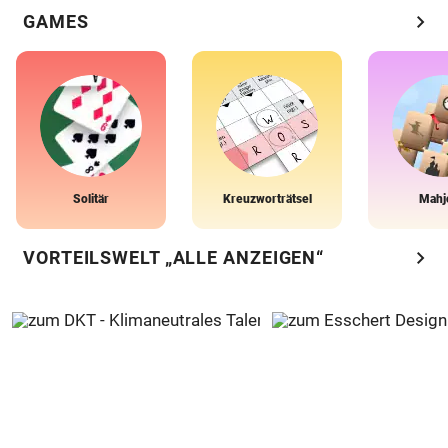
chevron_right
GAMES
Solitär
Kreuzworträtsel
Mahj
chevron_right
VORTEILSWELT „ALLE ANZEIGEN“