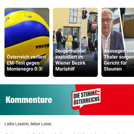
Drogenhandel
Aussagen vo
Österreich verliert
explodiert im
Thaler sorgen
EM-Test gegen
Wiener Bezirk
Gericht für
Montenegro 0:3!
Mariahilf
Staunen
Liebe Leserin, lieber Leser,