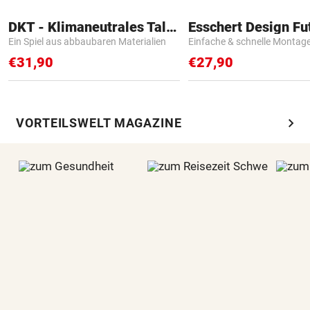
DKT - Klimaneutrales Talent
Ein Spiel aus abbaubaren Materialien
Einfache & schnelle Montag
€31,90
€27,90
chevron_right
VORTEILSWELT MAGAZINE