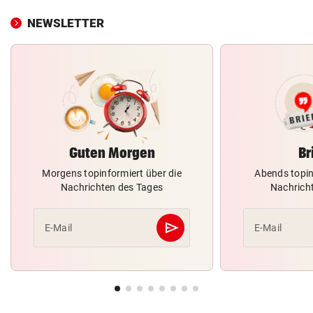
NEWSLETTER
Guten Morgen
Br
Morgens topinformiert über die
Abends topin
Nachrichten des Tages
Nachrich
send
E-Mail
E-Mail
Abschicken