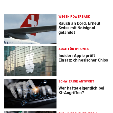
WEGEN POWERBANK
Rauch an Bord: Erneut
Swiss mit Notsignal
gelandet
AUCH FÜR IPHONES
Insider: Apple prüft
Einsatz chinesischer Chips
SCHWIERIGE ANTWORT
Wer haftet eigentlich bei
KI-Angriffen?