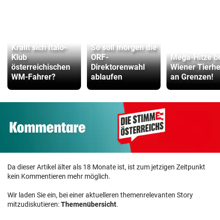
Krallt sich Italo-
So soll morgen die
Klub
ORF-
Mega-Hitze br
österreichischen
Direktorenwahl
Wiener Tierh
WM-Fahrer?
ablaufen
an Grenzen!
Da dieser Artikel älter als 18 Monate ist, ist zum jetzigen Zeitpunkt
kein Kommentieren mehr möglich.
Wir laden Sie ein, bei einer aktuelleren themenrelevanten Story
mitzudiskutieren:
Themenübersicht
.