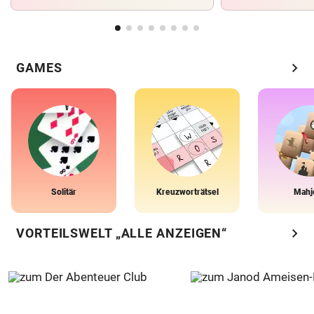
chevron_right
GAMES
Solitär
Kreuzworträtsel
Mahj
chevron_right
VORTEILSWELT „ALLE ANZEIGEN“