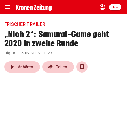
menu
account_circle
Navigation
Anmelden
Abo
close
Schließen
ein-/ausklappen
FRISCHER TRAILER
Abonnieren
„Nioh 2“: Samurai-Game geht
2020 in zweite Runde
account_circle
arrow_right
Anmelden
Digital
16.09.2019 10:23
pin_drop
arrow_right
Bundesland auswäh
Wien
play_arrow
Anhören
Teilen
bookmark
Merkliste
Suchbegriff
search
eingeben