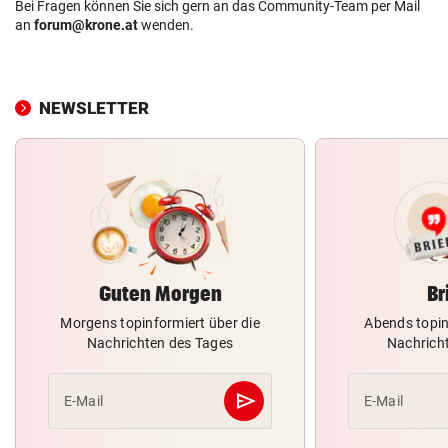
Bei Fragen können Sie sich gern an das Community-Team per Mail
an
forum@krone.at
wenden.
NEWSLETTER
Guten Morgen
Br
Morgens topinformiert über die
Abends topin
Nachrichten des Tages
Nachrich
send
E-Mail
E-Mail
Abschicken