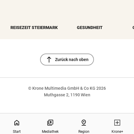
REISEZEIT STEIERMARK
GESUNDHEIT
north
Zurück nach oben
© Krone Multimedia GmbH & Co KG 2026
Muthgasse 2, 1190 Wien
NaN%
home
pin_drop
Start
Mediathek
Region
Krone+