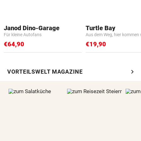
Janod Dino-Garage
Turtle Bay
Für kleine Autofans
Aus dem Weg, hier kommen w
€64,90
€19,90
chevron_right
VORTEILSWELT MAGAZINE