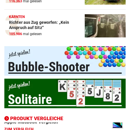
116.363
mal gelesen
KÄRNTEN
Richter aus Zug geworfen: „Kein
Amazon-Kindle Vergleich
Anspruch auf Sitz“
105.986
mal gelesen
ZUM VERGLEICH
Apple-iPad Vergleich
ZUM VERGLEICH
Apple-iPhone Vergleich
ZUM VERGLEICH
Apple Macbook Vergleich
ZUM VERGLEICH
Bluetooth Lautsprecher Vergleich
ZUM VERGLEICH
PRODUKT VERGLEICHE
DSL Speedtest