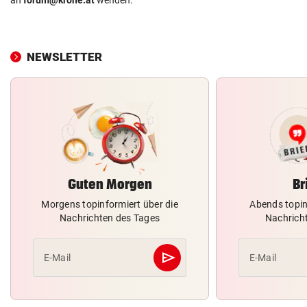
an
forum@krone.at
wenden.
NEWSLETTER
Guten Morgen
Br
Morgens topinformiert über die
Abends topin
Nachrichten des Tages
Nachrich
send
E-Mail
E-Mail
Abschicken