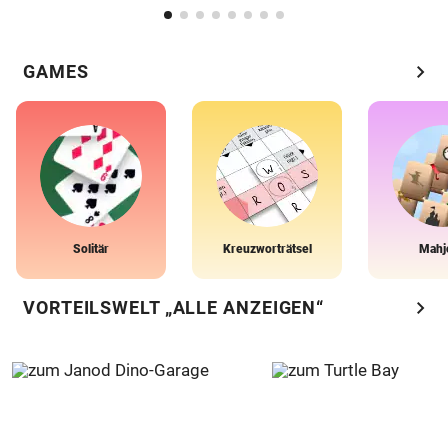
chevron_right
GAMES
Solitär
Kreuzworträtsel
Mahj
chevron_right
VORTEILSWELT „ALLE ANZEIGEN“