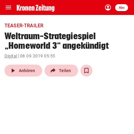
menu
account_circle
Navigation
Anmelden
Abo
close
Schließen
ein-/ausklappen
TEASER-TRAILER
Abonnieren
Weltraum-Strategiespiel
„Homeworld 3“ angekündigt
account_circle
arrow_right
Anmelden
Digital
08.09.2019 05:55
pin_drop
arrow_right
Bundesland auswäh
Wien
play_arrow
Anhören
Teilen
bookmark
Merkliste
Suchbegriff
search
eingeben