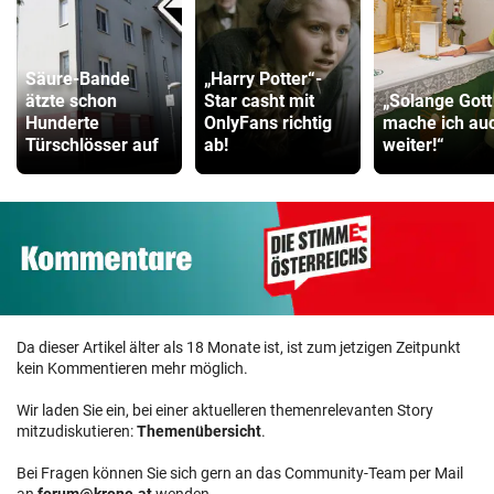
Säure-Bande
„Harry Potter“-
ätzte schon
Star casht mit
„Solange Gott 
Hunderte
OnlyFans richtig
mache ich au
Türschlösser auf
ab!
weiter!“
Da dieser Artikel älter als 18 Monate ist, ist zum jetzigen Zeitpunkt
kein Kommentieren mehr möglich.
Wir laden Sie ein, bei einer aktuelleren themenrelevanten Story
mitzudiskutieren:
Themenübersicht
.
Bei Fragen können Sie sich gern an das Community-Team per Mail