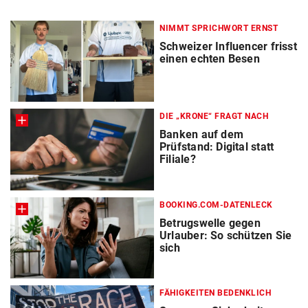
NIMMT SPRICHWORT ERNST
Schweizer Influencer frisst
einen echten Besen
DIE „KRONE“ FRAGT NACH
Banken auf dem
Prüfstand: Digital statt
Filiale?
BOOKING.COM-DATENLECK
Betrugswelle gegen
Urlauber: So schützen Sie
sich
FÄHIGKEITEN BEDENKLICH