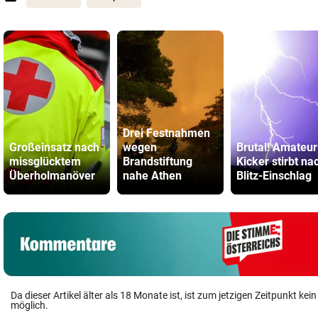
Drei Festnahmen
Großeinsatz nach
wegen
Brutal! Amateur
missglücktem
Brandstiftung
Kicker stirbt na
Überholmanöver
nahe Athen
Blitz-Einschlag
Da dieser Artikel älter als 18 Monate ist, ist zum jetzigen Zeitpunkt k
möglich.