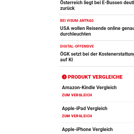
Österreich liegt bei E-Bussen deut
ZUM VERGLEICH
zurück
Apple-iPad Vergleich
BEI VISUM-ANTRAG
ZUM VERGLEICH
USA wollen Reisende online gena
durchleuchten
Apple-iPhone Vergleich
DIGITAL-OFFENSIVE
ZUM VERGLEICH
ÖGK setzt bei der Kostenerstattung
auf KI
Apple Macbook Vergleich
ZUM VERGLEICH
PRODUKT VERGLEICHE
Bluetooth Lautsprecher Vergleich
ZUM VERGLEICH
DSL Speedtest
ZUM VERGLEICH
Fernseher Vergleich
ZUM VERGLEICH