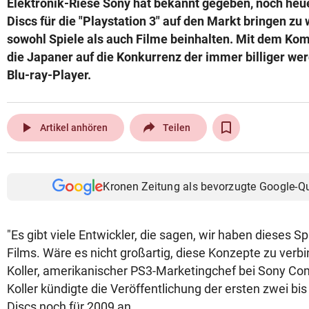
Elektronik-Riese Sony hat bekannt gegeben, noch heu
© Krone Multimedia GmbH & Co KG 2026
Discs für die "Playstation 3" auf den Markt bringen zu 
Muthgasse 2, 1190 Wien
sowohl Spiele als auch Filme beinhalten. Mit dem Ko
die Japaner auf die Konkurrenz der immer billiger w
Blu-ray-Player.
play_arrow
Artikel anhören
Teilen
Kronen Zeitung als bevorzugte Google-Q
"Es gibt viele Entwickler, die sagen, wir haben dieses Sp
Films. Wäre es nicht großartig, diese Konzepte zu verbi
Koller, amerikanischer PS3-Marketingchef bei Sony Co
Koller kündigte die Veröffentlichung der ersten zwei bis 
Discs noch für 2009 an.