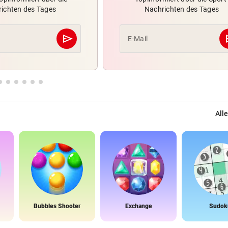
ichten des Tages
Nachrichten des Tages
send
s
E-Mail
Abschicken
Alle
Bubbles Shooter
Exchange
Sudok