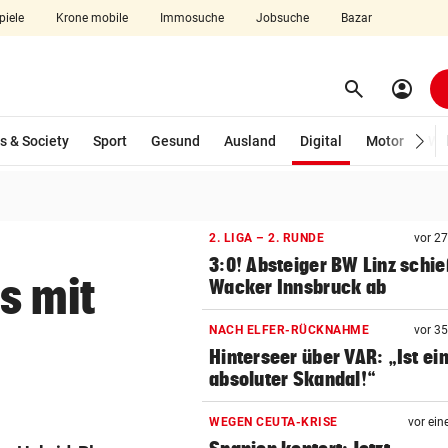
piele
Krone mobile
Immosuche
Jobsuche
Bazar
search
account_circle
Menü aufklappen
Suchen
(ausgewählt)
s & Society
Sport
Gesund
Ausland
Digital
Motor
Wir
len
2. LIGA – 2. RUNDE
vor 2
3:0! Absteiger BW Linz schie
s mit
Wacker Innsbruck ab
NACH ELFER-RÜCKNAHME
vor 3
Hinterseer über VAR: „Ist ei
absoluter Skandal!“
WEGEN CEUTA-KRISE
vor ein