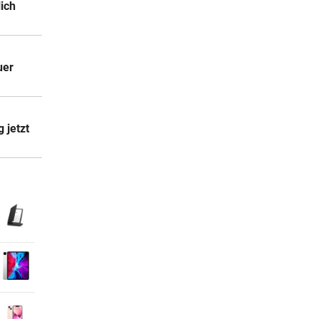
lich
uer
 jetzt