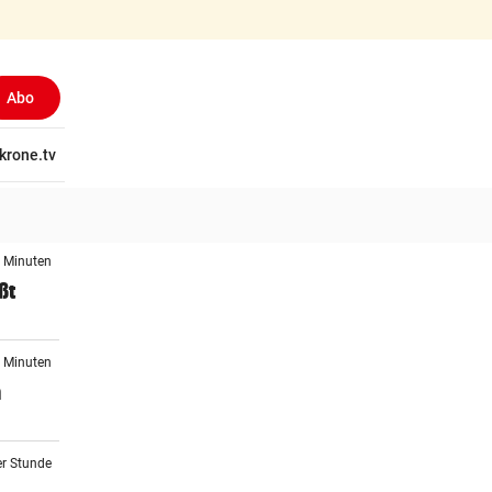
Abo
tschaft
krone.tv
Wissen
Gericht
Kolumnen
Freizeit
Reise
Ti
7 Minuten
ßt
5 Minuten
n
er Stunde