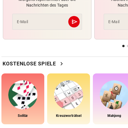
Nachrichten des Tages
Nachr
send
E-Mail
E-Mail
Abschicken
chevron_right
KOSTENLOSE SPIELE
Solitär
Kreuzworträtsel
Mahjong