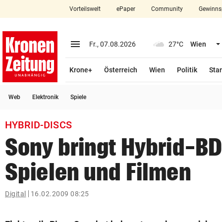
Vorteilswelt
ePaper
Community
Gewinns
close
Schließen
menu
Menü aufklappen
Fr., 07.08.2026
27°C
Wien
Abonnieren
Krone+
Österreich
Wien
Politik
Star
account_circle
arrow_right
Anmelden
Web
Elektronik
Spiele
pin_drop
arrow_right
Bundesland auswäh
Wien
HYBRID-DISCS
bookmark
Merkliste
Sony bringt Hybrid-BD
Spielen und Filmen
Suchbegriff
search
eingeben
Digital
16.02.2009 08:25