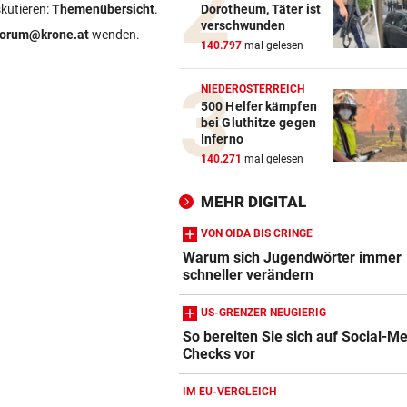
Dorotheum, Täter ist
skutieren:
Themenübersicht
.
AUFREGUNG IM NETZ
vor 
verschwunden
Spider-Man im BMW-Cockpit
forum@krone.at
wenden.
140.797
mal gelesen
Anwalt auf den Plan
NIEDERÖSTERREICH
TROTZ ENTSCHULDIGUNG
vor 
500 Helfer kämpfen
Sager wirkt nach: Mütter-
bei Gluthitze gegen
Aufstand gegen Kanzler
Inferno
140.271
mal gelesen
SCHLÜSSEL IM PKW
vor 
Dreijähriger Bub wurde aus
MEHR DIGITAL
heißem Auto gerettet
VON OIDA BIS CRINGE
Warum sich Jugendwörter immer
schneller verändern
US-GRENZER NEUGIERIG
So bereiten Sie sich auf Social-M
Checks vor
IM EU-VERGLEICH
Amazon-Kindle Vergleich