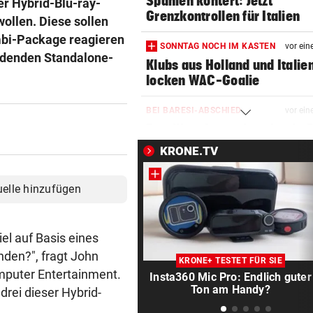
Spanien kontert: Jetzt
er Hybrid-Blu-ray-
Grenzkontrollen für Italien
wollen. Diese sollen
mbi-Package reagieren
SONNTAG NOCH IM KASTEN
vor ein
erdenden Standalone-
Klubs aus Holland und Italie
locken WAC-Goalie
BEI BARESI-ABSCHIED
vor ein
Brasilien-Legende schockt 
mit Mallet-Finger
KRONE.TV
KIND UND PARTNER TOT
vor ein
uelle hinzufügen
Traktor-Unglück: Mutter (36
meldet sich zu Wort
iel auf Basis eines
STRATEGIE FEHLT
vor ein
nden?", fragt John
Schutz vor Drohnen? Österr
KRONE+ TESTET FÜR SIE
hat keinen Plan
mputer Entertainment.
Insta360 Mic Pro: Endlich guter
Ton am Handy?
drei dieser Hybrid-
LÄNDLE-KICKER SIEGEN
vor ein