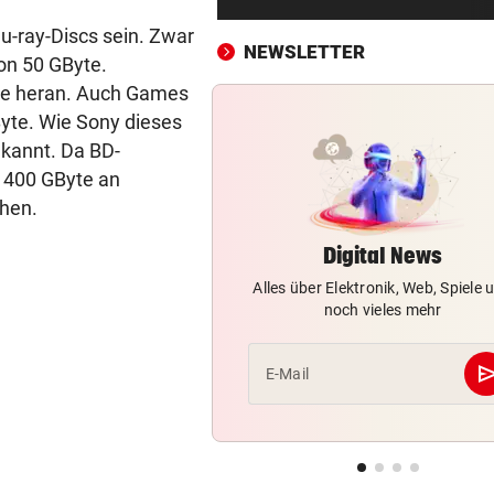
3:1 nach 0:1! Altach dreht De
lu-ray-Discs sein. Zwar
gegen WSG Tirol
NEWSLETTER
on 50 GByte.
KRITIK AUS POLITIK
vor 
nze heran. Auch Games
Theater stellt Planschbecke
Byte. Wie Sony dieses
300.000 Euro auf
ekannt. Da BD-
u 400 GByte an
NACH WIEN AUF MYKONOS
vor 
ehen.
Luxus am Meer! Sabalenka
gewährt private Einblicke
Digital News
Alles über Elektronik, Web, Spiele 
„IHR SEID DER HAMMER!“
vor 
noch vieles mehr
Feuerwehr befreite Kalb aus
misslicher Lage
se
E-Mail
FUSSBALL-FANS FEIERN
vor 
Hochgefühle dank Comebac
eines Kult-Sponsors
LIEFERING VERLIERT
vor 