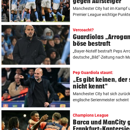
gegen Aufsteiger
Manchester City hat im Kampf u
Premier League wichtige Punkte
Vercoacht?
Guardiolas „Arrogan
böse bestraft
„Bayer-Notelf bestraft Peps Arrog
deutsche „Bild“-Zeitung nach Ma
Pep Guardiola staunt:
„Es gibt keinen, der
nicht kennt“
Manchester City hat sich zurüc
englische Serienmeister scheint 
Champions League
Barca und ManCity 
Frankfurt-Kantersi