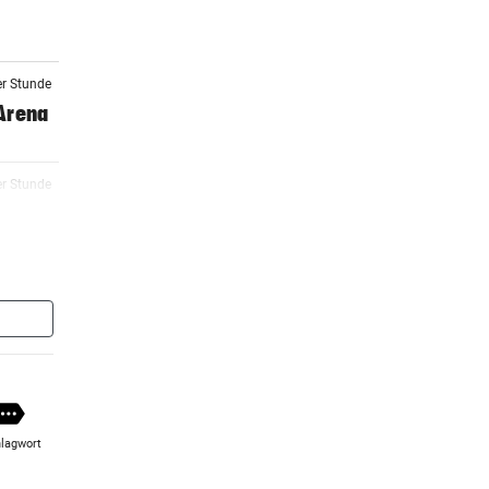
er Stunde
 Arena
er Stunde
m ++
er Stunde
er Stunde
viel
lagwort
er Stunde