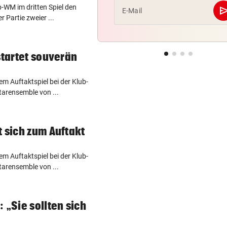
b-WM im dritten Spiel den
se
E-Mail
r Partie zweier ...
startet souverän
em Auftaktspiel bei der Klub-
arensemble von ...
t sich zum Auftakt
em Auftaktspiel bei der Klub-
arensemble von ...
 „Sie sollten sich