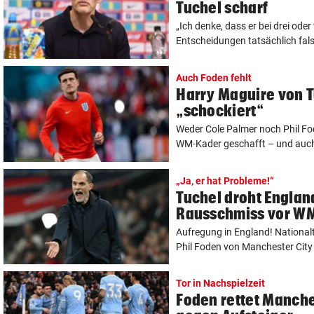
Tuchel scharf
„Ich denke, dass er bei drei oder
Entscheidungen tatsächlich falsch
Auch Foden fehlt
Harry Maguire von 
„schockiert“
Weder Cole Palmer noch Phil Fo
WM-Kader geschafft – und auch 
„Ja, er hat Probleme!“
Tuchel droht Englan
Rausschmiss vor W
Aufregung in England! National
Phil Foden von Manchester City 
Tor in Nachspielzeit
Foden rettet Manche