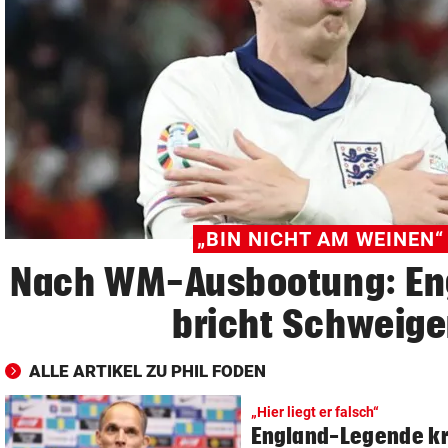
© Krone Multimedia GmbH & Co KG 2026
Muthgasse 2, 1190 Wien
„BIN NICHT AM WEINEN“
Nach WM-Ausbootung: En
bricht Schweig
ALLE ARTIKEL ZU PHIL FODEN
„Hier liegt er falsch“
England-Legende kri