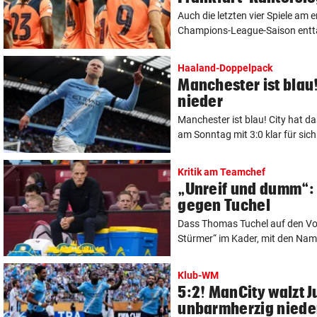
Auch die letzten vier Spiele am 
Champions-League-Saison enttäu
Haaland-Doppelpack
Manchester ist blau!
nieder
Manchester ist blau! City hat d
am Sonntag mit 3:0 klar für sich
Kritik am Teamchef
„Unreif und dumm“: 
gegen Tuchel
Dass Thomas Tuchel auf den Vo
Stürmer“ im Kader, mit den Nam
Klub-WM
5:2! ManCity walzt 
unbarmherzig niede