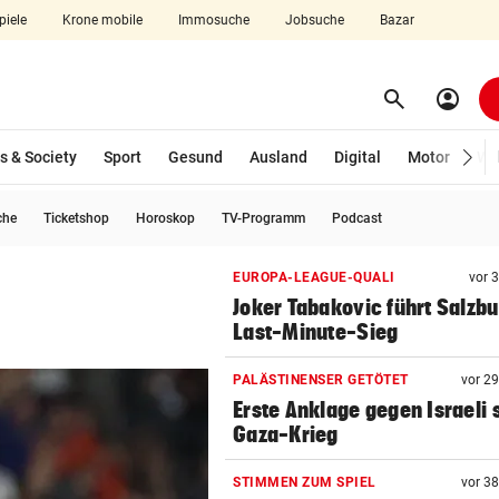
piele
Krone mobile
Immosuche
Jobsuche
Bazar
search
account_circle
Menü aufklappen
Suchen
s & Society
Sport
Gesund
Ausland
Digital
Motor
Wir
che
Ticketshop
Horoskop
TV-Programm
Podcast
len
EUROPA-LEAGUE-QUALI
vor 
Joker Tabakovic führt Salzbu
Last-Minute-Sieg
PALÄSTINENSER GETÖTET
vor 2
Erste Anklage gegen Israeli s
Gaza-Krieg
STIMMEN ZUM SPIEL
vor 3