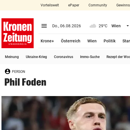
Vorteilswelt
ePaper
Community
Gewinns
close
Schließen
menu
Menü aufklappen
Do., 06.08.2026
29°C
Wien
Abonnieren
Krone+
Österreich
Wien
Politik
Star
account_circle
arrow_right
Anmelden
Meinung
Ukraine-Krieg
Coronavirus
Immo-Suche
Rezept der Wo
pin_drop
arrow_right
Bundesland auswäh
Wien
PERSON
bookmark
Merkliste
Phil Foden
Suchbegriff
search
eingeben