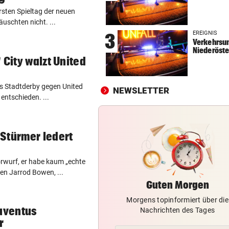
ersten Spieltag der neuen
CONFERENCE LEAGUE
vor 
schten nicht. ...
Später Doppelschlag fixiert
EREIGNIS
3
Rapid-Sieg in Estland
Verkehrsun
Niederöste
60 MILLIONEN € SCHADEN
vor 
 City walzt United
Warten auf Hitze-Hilfen der
Regierung geht weiter
as Stadtderby gegen United
NEWSLETTER
 entschieden. ...
42,2 GRAD!
vor 
Auch in der Slowakei neuer
Allzeit-Rekord
Stürmer ledert
rwurf, er habe kaum „echte
en Jarrod Bowen, ...
Guten Morgen
Morgens topinformiert über die
Juventus
Nachrichten des Tages
r