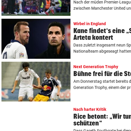
Nach der müden Premier-Leagu
zwischen Manchester United und
Wirbel in England
Kane findet‘s eine 
Arteta kontert
Dass zuletzt insgesamt neun Sp
Nationalteam abgeseagt hatten,
Next Generation Trophy
Bühne frei für die S
Am Donnerstag startet bereits d
Generation Trophy, einem der pre
Nach harter Kritik
Rice betont: „Wir tun
schützen“
Dass Gareth Southgate bei dies