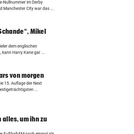
e-Nullnummer im Derby
 Manchester City war das ...
„Schande“, Mikel
ieler dem englischen
 kann Harry Kane gar ...
tars von morgen
ie 15. Auflage der Next
stigeträchtigsten ...
 alles, um ihn zu
er Fußball-EM noch einmal als