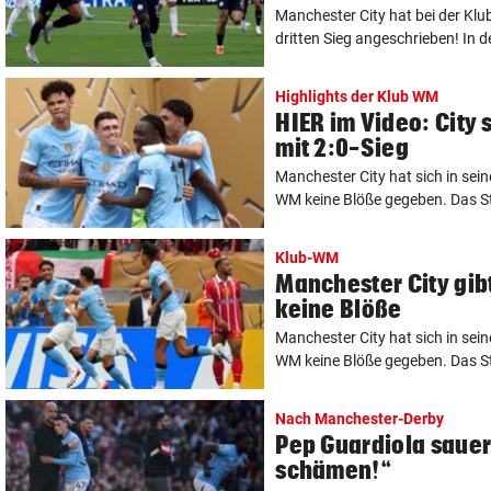
Manchester City hat bei der Klu
dritten Sieg angeschrieben! In de
Highlights der Klub WM
HIER im Video: City 
mit 2:0-Sieg
Manchester City hat sich in sein
WM keine Blöße gegeben. Das St
Klub-WM
Manchester City gib
keine Blöße
Manchester City hat sich in sein
WM keine Blöße gegeben. Das St
Nach Manchester-Derby
Pep Guardiola sauer:
schämen!“