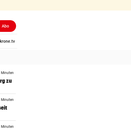
Abo
tschaft
krone.tv
Wissen
Gericht
Kolumnen
Freizeit
Reise
Ti
3 Minuten
rg zu
9 Minuten
eit
8 Minuten