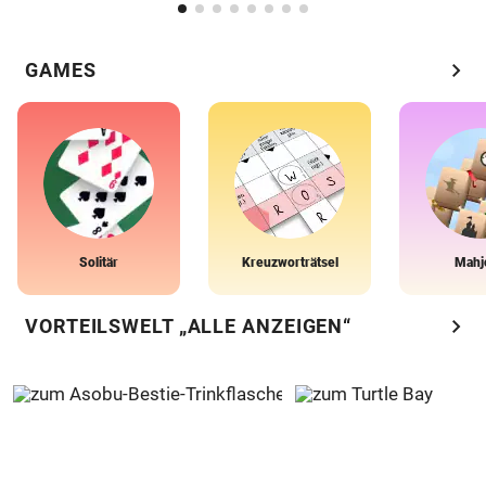
chevron_right
GAMES
Solitär
Kreuzworträtsel
Mahj
chevron_right
VORTEILSWELT „ALLE ANZEIGEN“