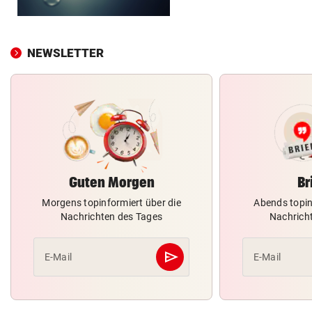
NEWSLETTER
Guten Morgen
Br
Morgens topinformiert über die
Abends topin
Nachrichten des Tages
Nachrich
send
E-Mail
E-Mail
Abschicken