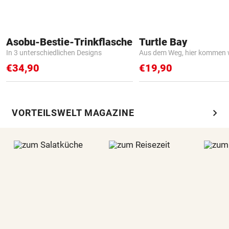
Asobu-Bestie-Trinkflasche
Turtle Bay
In 3 unterschiedlichen Designs
Aus dem Weg, hier kommen w
€34,90
€19,90
chevron_right
VORTEILSWELT MAGAZINE