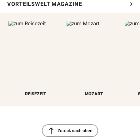
chevron_right
VORTEILSWELT MAGAZINE
REISEZEIT
MOZART
north
Zurück nach oben