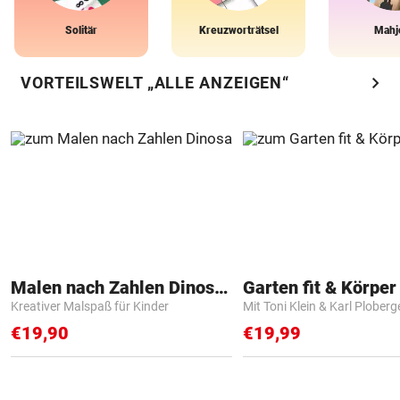
Solitär
Kreuzworträtsel
Mahj
chevron_right
VORTEILSWELT „ALLE ANZEIGEN“
Malen nach Zahlen Dinosaurier
Garten fit & Körper 
Kreativer Malspaß für Kinder
Mit Toni Klein & Karl Ploberg
€19,90
€19,99