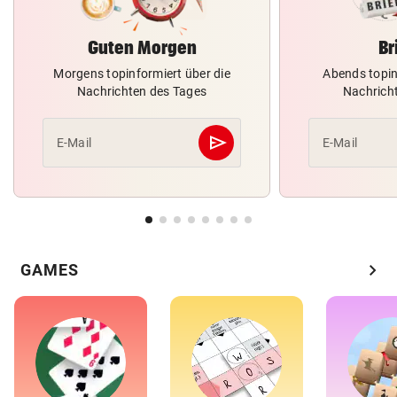
Guten Morgen
Br
Morgens topinformiert über die
Abends topin
Nachrichten des Tages
Nachrich
send
E-Mail
E-Mail
Abschicken
chevron_right
GAMES