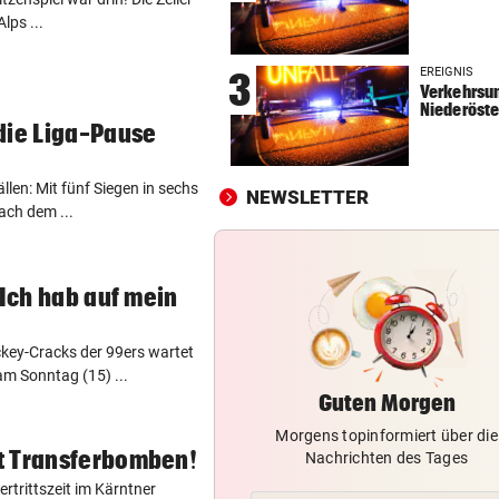
lps ...
FLUCH DER KARIBIK
vor 
Rückschlag kam für „Captai
EREIGNIS
3
Colin“ im Zeitfahren
Verkehrsun
Niederöste
UEFA BESTÄTIGT:
vor 
die Liga-Pause
Verdächtige Zahlungen an
Infantino-Mitarbeiterin
llen: Mit fünf Siegen in sechs
NEWSLETTER
ach dem ...
HANDSCHRIFT VON PIG
vor 
Tirolerinnen für diverse Top
im ORF bestellt
„Ich hab auf mein
ckey-Cracks der 99ers wartet
m Sonntag (15) ...
Guten Morgen
Morgens topinformiert über die
t Transferbomben!
Nachrichten des Tages
rtrittszeit im Kärntner