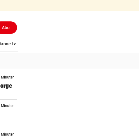
Abo
tschaft
krone.tv
Wissen
Gericht
Kolumnen
Freizeit
Reise
Ti
0 Minuten
Sorge
1 Minuten
2 Minuten