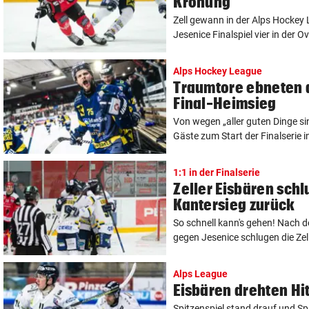
Krönung
Zell gewann in der Alps Hocke
Jesenice Finalspiel vier in der O
Alps Hockey League
Traumtore ebneten 
Final-Heimsieg
Von wegen „aller guten Dinge si
Gäste zum Start der Finalserie in
1:1 in der Finalserie
Zeller Eisbären schl
Kantersieg zurück
So schnell kann's gehen! Nach 
gegen Jesenice schlugen die Zell
Alps League
Eisbären drehten Hi
Spitzenspiel stand drauf und Spi