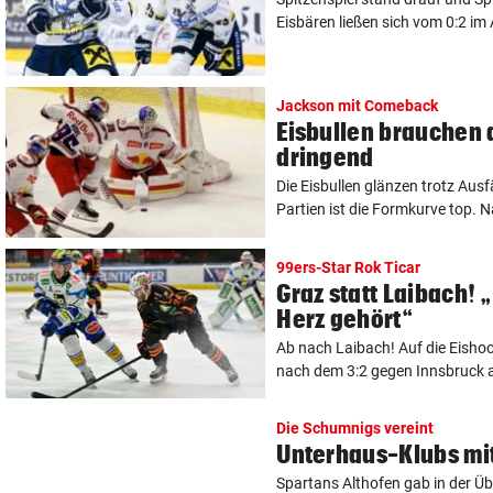
Eisbären ließen sich vom 0:2 im A
Jackson mit Comeback
Eisbullen brauchen 
dringend
Die Eisbullen glänzen trotz Ausfä
Partien ist die Formkurve top. N
99ers-Star Rok Ticar
Graz statt Laibach! 
Herz gehört“
Ab nach Laibach! Auf die Eisho
nach dem 3:2 gegen Innsbruck a
Die Schumnigs vereint
Unterhaus-Klubs mi
Spartans Althofen gab in der Übe