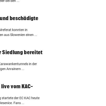
er bei den ...
 und beschädigte
lreferat konnten in
n aus Slowenien einen ...
 Siedlung bereitet
Karawankentunnels in der
gen Anrainern ...
e live vom KAC-
 startete der EC KAC heute
esenice. Fans ...