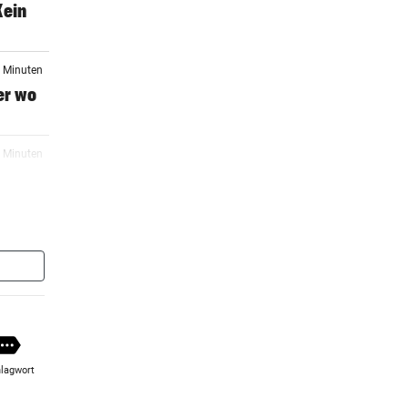
Kein
2 Minuten
er wo
7 Minuten
rste
4 Minuten
en
er Stunde
KH
lagwort
er Stunde