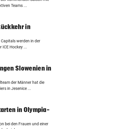
ktiven Teams ...
Rückkehr in
va Capitals werden in der
 ICE Hockey ...
ngen Slowenien in
alteam der Männer hat die
ers in Jesenice ...
arten in Olympia-
ion bei den Frauen und einer