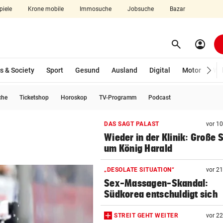
piele
Krone mobile
Immosuche
Jobsuche
Bazar
search
account_circle
Menü aufklappen
Suchen
s & Society
Sport
Gesund
Ausland
Digital
Motor
Wir
che
Ticketshop
Horoskop
TV-Programm
Podcast
len
DAS SAGT PALAST
vor 1
Wieder in der Klinik: Große 
um König Harald
„DESOLATE SITUATION“
vor 2
Sex-Massagen-Skandal:
Südkorea entschuldigt sich
STREIT GEHT WEITER
vor 2