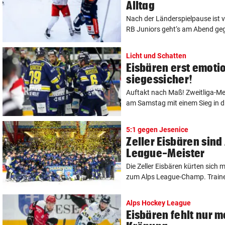
Alltag
Nach der Länderspielpause ist v
RB Juniors geht‘s am Abend gege
Licht und Schatten
Eisbären erst emoti
siegessicher!
Auftakt nach Maß! Zweitliga-Mei
am Samstag mit einem Sieg in die
5:1 gegen Jesenice
Zeller Eisbären sind
League-Meister
Die Zeller Eisbären kürten sich 
zum Alps League-Champ. Traine
Alps Hockey League
Eisbären fehlt nur m