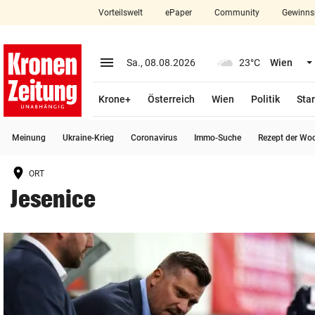
Vorteilswelt
ePaper
Community
Gewinns
close
Schließen
menu
Menü aufklappen
Sa., 08.08.2026
23°C
Wien
Abonnieren
Krone+
Österreich
Wien
Politik
Star
account_circle
arrow_right
Anmelden
Meinung
Ukraine-Krieg
Coronavirus
Immo-Suche
Rezept der Wo
pin_drop
arrow_right
Bundesland auswäh
Wien
ORT
bookmark
Merkliste
Jesenice
Suchbegriff
search
eingeben