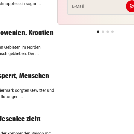
hnappte sich sogar ...
se
E-Mail
Slowenien, Kroatien
en Gebieten im Norden
sch geblieben. Der ...
sperrt, Menschen
eiermark sorgten Gewitter und
flutungen ...
Jesenice zieht
n der kommenden Saison mit