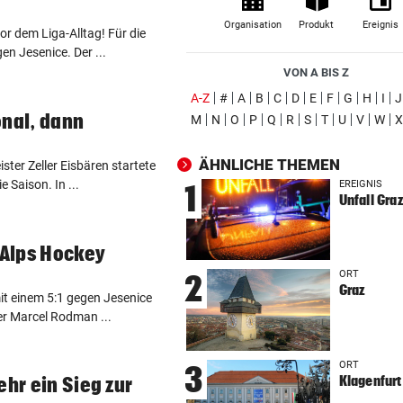
Tiroler Seniorin (76) „verse
Organisation
Produkt
Ereignis
or dem Liga-Alltag! Für die
Auto in Baugrube
n Jesenice. Der ...
VON A BIS Z
TRAINER ZARIC DEUTLICH
vor ein
(ausgewählt)
A-Z
#
A
B
C
D
E
F
G
H
I
J
Trotz 3:1 gegen WSG bleibt
onal, dann
M
N
O
P
Q
R
S
T
U
V
W
X
Altachern ein Problem
ÄHNLICHE THEMEN
FÄHIGKEITEN BEDENKLICH
vor ein
ster Zeller Eisbären startete
 Saison. In ...
Sorge um Sicherheit: OpenA
EREIGNIS
1
Unfall Graz
muss neue KI einhegen
WARTEN AUF DEN SIEG?
vor 
 Alps Hockey
GAK-Heimstart: „Qualität ist
ORT
2
ganz andere!“
Graz
mit einem 5:1 gegen Jesenice
r Marcel Rodman ...
500 STATT FÜNF EURO
vor 
Falscher Spendensammler z
ORT
3
Paar über den Tisch
Klagenfurt
ehr ein Sieg zur