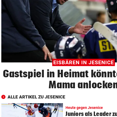
© Krone Multimedia GmbH & Co KG 2026
Muthgasse 2, 1190 Wien
EISBÄREN IN JESENICE
Gastspiel in Heimat könnt
Mama anlocke
ALLE ARTIKEL ZU JESENICE
Heute gegen Jesenice
Juniors als Leader z