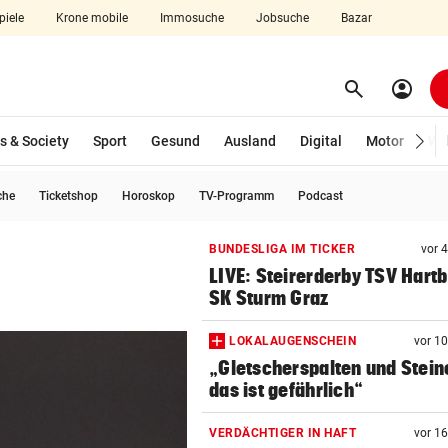
piele
Krone mobile
Immosuche
Jobsuche
Bazar
search
account_circle
Menü aufklappen
Suchen
s & Society
Sport
Gesund
Ausland
Digital
Motor
Wir
che
Ticketshop
Horoskop
TV-Programm
Podcast
len
BUNDESLIGA IM TICKER
vor 
LIVE: Steirerderby TSV Hartb
SK Sturm Graz
LOKALAUGENSCHEIN
vor 1
„Gletscherspalten und Stein
das ist gefährlich“
VERDÄCHTIGER IN HAFT
vor 1