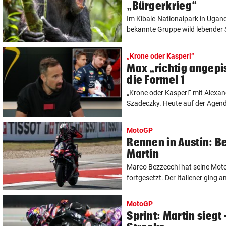
„Bürgerkrieg“
Im Kibale-Nationalpark in Ugand
bekannte Gruppe wild lebender 
„Krone oder Kasperl“
Max „richtig angepis
die Formel 1
„Krone oder Kasperl“ mit Alexan
Szadeczky. Heute auf der Agenda
MotoGP
Rennen in Austin: Be
Martin
Marco Bezzecchi hat seine Mot
fortgesetzt. Der Italiener ging a
MotoGP
Sprint: Martin siegt 