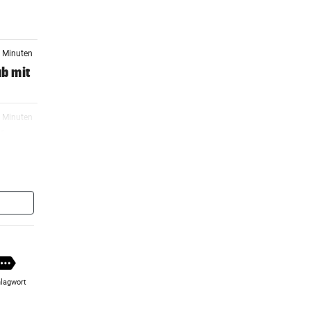
6 Minuten
ub mit
3 Minuten
K
4 Minuten
 ihr
5 Minuten
lagwort
7 Minuten