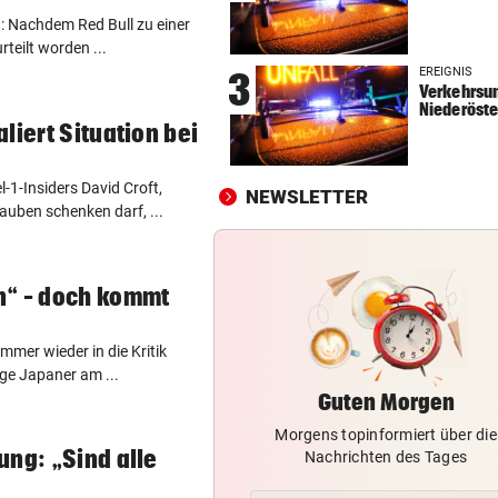
: Nachdem Red Bull zu einer
FEUERWEHR GEFORDERT
vor 
teilt worden ...
In nur acht Stunden fuhren z
EREIGNIS
3
Autos in Baugruben
Verkehrsun
Niederöste
AFLE TOP-SPIEL:
vor 
liert Situation bei
LIVE: Vienna Vikings treffen 
Wroclav Panthers
1-Insiders David Croft,
NEWSLETTER
auben schenken darf, ...
42 TIERE ABGENOMMEN
vor 
180.000 Euro Steuergeld für
falschen Tierschutz
n“ – doch kommt
mer wieder in die Kritik
ige Japaner am ...
Guten Morgen
Morgens topinformiert über die
ung: „Sind alle
Nachrichten des Tages