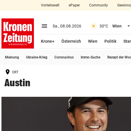
Vorteilswelt
ePaper
Community
Gewinns
close
Schließen
menu
Menü aufklappen
Sa., 08.08.2026
30°C
Wien
Abonnieren
Krone+
Österreich
Wien
Politik
Star
account_circle
arrow_right
Anmelden
Meinung
Ukraine-Krieg
Coronavirus
Immo-Suche
Rezept der Wo
pin_drop
arrow_right
Bundesland auswäh
Wien
ORT
bookmark
Merkliste
Austin
Suchbegriff
search
eingeben