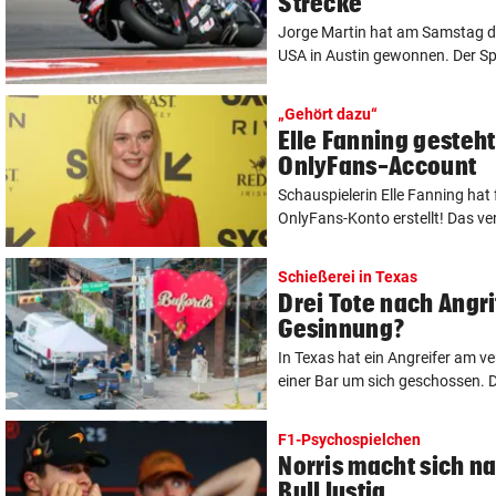
Strecke
Jorge Martin hat am Samstag de
USA in Austin gewonnen. Der Spa
„Gehört dazu“
Elle Fanning gesteh
OnlyFans-Account
Schauspielerin Elle Fanning hat f
OnlyFans-Konto erstellt! Das verr
Schießerei in Texas
Drei Tote nach Angri
Gesinnung?
In Texas hat ein Angreifer am 
einer Bar um sich geschossen. 
F1-Psychospielchen
Norris macht sich n
Bull lustig