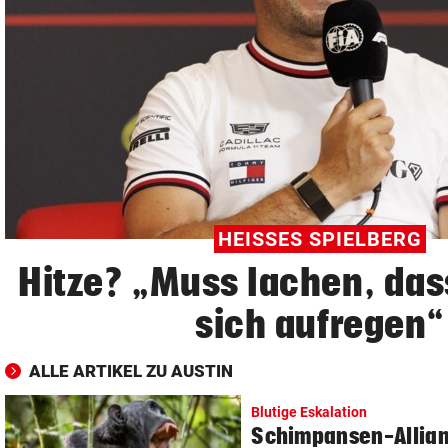
© Krone Multimedia GmbH & Co KG 2026
Muthgasse 2, 1190 Wien
HEISSES SPIELBERG
Hitze? „Muss lachen, das
sich aufregen“
ALLE ARTIKEL ZU AUSTIN
Blutige Eskalation
Schimpansen-Allian