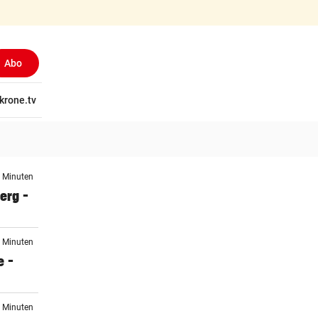
Abo
tschaft
krone.tv
Wissen
Gericht
Kolumnen
Freizeit
Reise
Ti
4 Minuten
erg –
0 Minuten
e –
6 Minuten