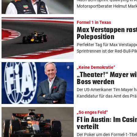
Motorsportberater Helmut Marko
Formel 1 in Texas
Max Verstappen rast 
Poleposition
Perfekter Tag für Max Verstapp
Sprintrennen ist der Red-Bull-Pi
„Keine Demokratie“
„Theater!“ Mayer wil
Boss werden
Der US-Amerikaner Tim Mayer ha
Kandidatur für das Amt des Präs
„So enges Feld“
F1 in Austin: Im Casi
verteilt
Der Poker um den Formel-1-Titel 