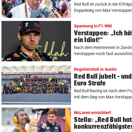
Red Bull ist zurück in der Erfo
Doppelsieg von Max Verstappen 
Spannung in F1-WM
Verstappen: „Ich hät
ein Idiot!“
Nach dem Heimrennen in Zandvo
Verstappen noch fast aussichtsl
Regelverstoß in Austin
Red Bull jubelt – un
Euro Strafe
Red Bull Racing ist nach dem F
mit dem Sieg von Max Verstappen
McLaren ernüchtert
Stella: „Red Bull hat
konkurrenzfähigstes