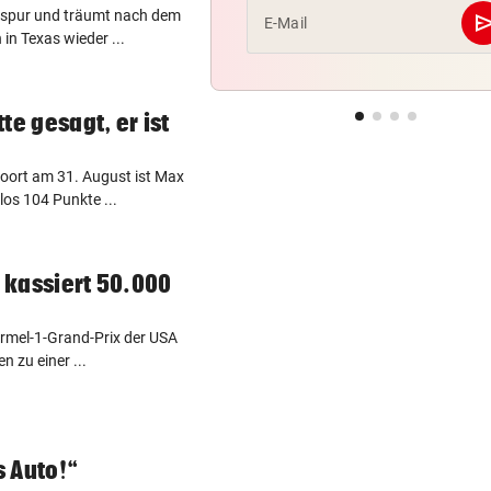
lgsspur und träumt nach dem
se
E-Mail
in Texas wieder ...
te gesagt, er ist
ort am 31. August ist Max
os 104 Punkte ...
d kassiert 50.000
ormel-1-Grand-Prix der USA
 zu einer ...
 Auto!“