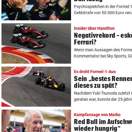
Psychospielchen in der Formel 1
Geldstrafe von 50.000 Euro verur
Insider über Hamilton
Negativrekord – eska
Ferrari?
Wenn man Aussagen des Formel-
Kommentator bei Sky Sports, Gl
Es droht Formel-1-Aus
Sein „bestes Renne
dieses zu spät?
Nachdem Yuki Tsunoda zuletzt im
geraten war, konnte der 25-jähr
Kampfansage von Marko
Red Bull im Aufschw
wieder hungrig“