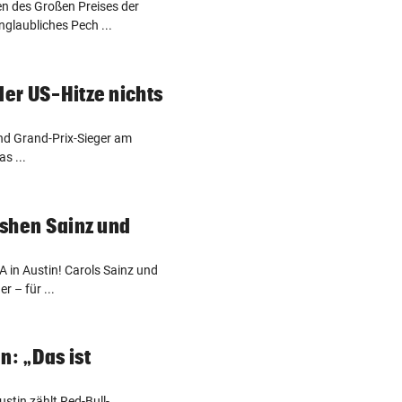
n des Großen Preises der
nglaubliches Pech ...
der US-Hitze nichts
und Grand-Prix-Sieger am
s ...
rashen Sainz und
 in Austin! Carols Sainz und
r – für ...
n: „Das ist
stin zählt Red-Bull-