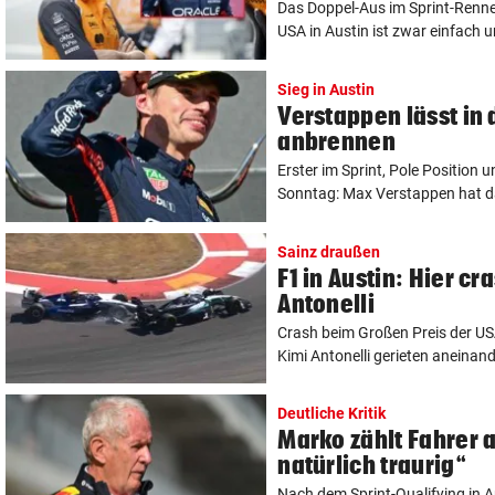
Das Doppel-Aus im Sprint-Renne
USA in Austin ist zwar einfach u
Sieg in Austin
Verstappen lässt in 
anbrennen
Erster im Sprint, Pole Position 
Sonntag: Max Verstappen hat da
Sainz draußen
F1 in Austin: Hier c
Antonelli
Crash beim Großen Preis der USA
Kimi Antonelli gerieten aneinande
Deutliche Kritik
Marko zählt Fahrer a
natürlich traurig“
Nach dem Sprint-Qualifying in Au