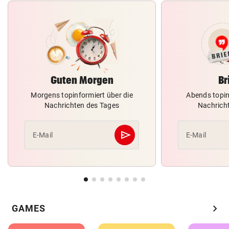
Guten Morgen
Br
Morgens topinformiert über die
Abends topin
Nachrichten des Tages
Nachrich
send
E-Mail
E-Mail
Abschicken
chevron_right
GAMES