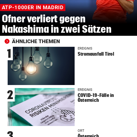
ATP-1000ER IN MADRID
Ofner verliert gegen
Nakashima in zwei Sätzen
ÄHNLICHE THEMEN
EREIGNIS
1
Stromausfall Tirol
EREIGNIS
2
COVID-19-Fälle in
Österreich
ORT
3
Österreich