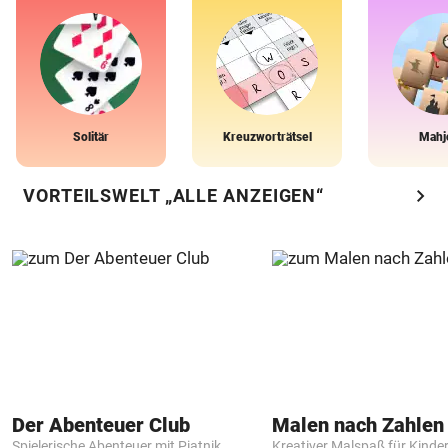
Solitär
Kreuzworträtsel
Mahj
chevron_right
VORTEILSWELT „ALLE ANZEIGEN“
Der Abenteuer Club
Spielerische Abenteuer mit Piatnik
Kreativer Malspaß für Kinde