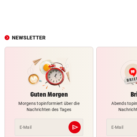
NEWSLETTER
Guten Morgen
Br
Morgens topinformiert über die
Abends topin
Nachrichten des Tages
Nachrich
send
E-Mail
E-Mail
Abschicken