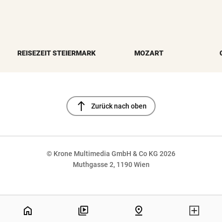
REISEZEIT STEIERMARK
MOZART
north
Zurück nach oben
© Krone Multimedia GmbH & Co KG 2026
Muthgasse 2, 1190 Wien
NaN%
home
pin_drop