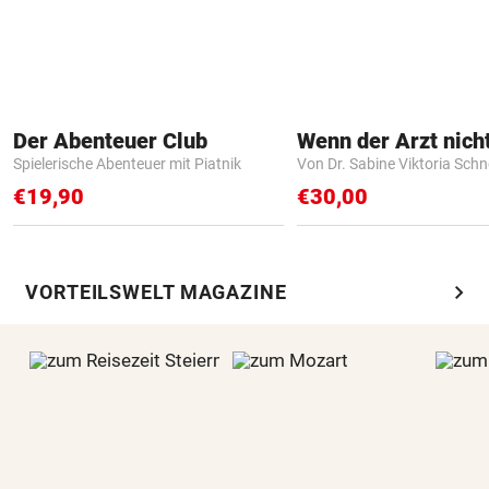
Der Abenteuer Club
Spielerische Abenteuer mit Piatnik
Von Dr. Sabine Viktoria Schn
€19,90
€30,00
chevron_right
VORTEILSWELT MAGAZINE