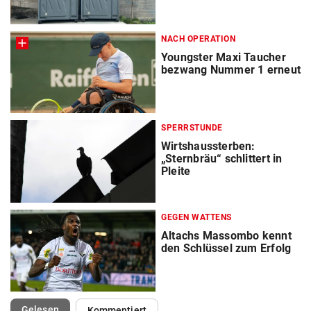
NACH OPERATION
Youngster Maxi Taucher
bezwang Nummer 1 erneut
SPERRSTUNDE
Wirtshaussterben:
„Sternbräu“ schlittert in
Pleite
GEGEN WATTENS
Altachs Massombo kennt
den Schlüssel zum Erfolg
(ausgewählt)
Gelesen
Kommentiert