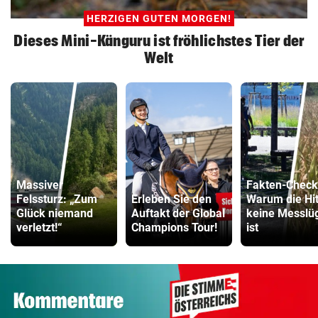
HERZIGEN GUTEN MORGEN!
Dieses Mini-Känguru ist fröhlichstes Tier der
Welt
Massiver
Fakten-Check
Felssturz: „Zum
Erleben Sie den
Warum die Hi
Glück niemand
Auftakt der Global
keine Messlü
verletzt!“
Champions Tour!
ist