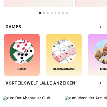
chevron_right
GAMES
Solitär
Kreuzworträtsel
Mahj
chevron_right
VORTEILSWELT „ALLE ANZEIGEN“