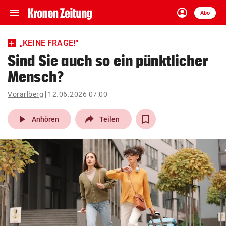
menu
account_circle
Navigation
Anmelden
Abo
close
Schließen
ein-/ausklappen
„KEINE FRAGE!“
Abonnieren
Sind Sie auch so ein pünktlicher
Mensch?
account_circle
arrow_right
Anmelden
Vorarlberg
12.06.2026 07:00
pin_drop
arrow_right
Bundesland auswäh
Wien
play_arrow
Anhören
Teilen
bookmark
Merkliste
Suchbegriff
search
eingeben