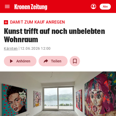
menu
account_circle
Navigation
Anmelden
Abo
close
Schließen
ein-/ausklappen
DAMIT ZUM KAUF ANREGEN
Abonnieren
Kunst trifft auf noch unbelebten
Wohnraum
account_circle
arrow_right
Anmelden
Kärnten
12.06.2026 12:00
pin_drop
arrow_right
Bundesland auswäh
Wien
play_arrow
Anhören
Teilen
bookmark
Merkliste
Suchbegriff
search
eingeben