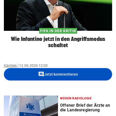
FIFA IN DER KRITIK
Wie Infantino jetzt in den Angriffsmodus
schaltet
Kärnten
12.06.2026 12:00
comment
Jetzt kommentieren
WEGEN RADIOLOGIE
Offener Brief der Ärzte an
die Landesregierung