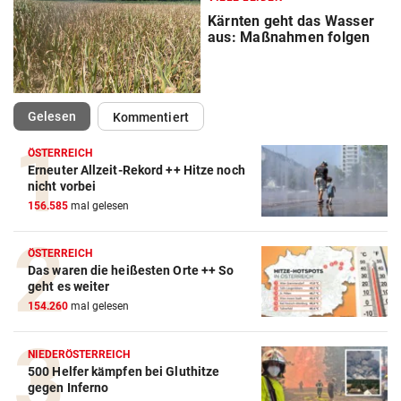
Kärnten geht das Wasser
aus: Maßnahmen folgen
(ausgewählt)
Gelesen
Kommentiert
ÖSTERREICH
Erneuter Allzeit-Rekord ++ Hitze noch
nicht vorbei
156.585
mal gelesen
ÖSTERREICH
Das waren die heißesten Orte ++ So
geht es weiter
154.260
mal gelesen
NIEDERÖSTERREICH
500 Helfer kämpfen bei Gluthitze
gegen Inferno