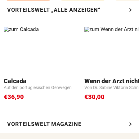
chevron_right
VORTEILSWELT „ALLE ANZEIGEN“
Calcada
Auf den portugiesischen Gehwegen
Von Dr. Sabine Viktoria Schn
€36,90
€30,00
chevron_right
VORTEILSWELT MAGAZINE