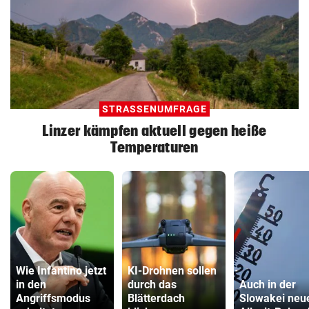
STRASSENUMFRAGE
Linzer kämpfen aktuell gegen heiße
Temperaturen
Wie Infantino jetzt
KI-Drohnen sollen
in den
durch das
Auch in der
Angriffsmodus
Blätterdach
Slowakei neu