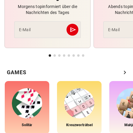
Morgens topinformiert über die
Abends topin
Nachrichten des Tages
Nachrich
send
E-Mail
E-Mail
Abschicken
chevron_right
GAMES
Solitär
Kreuzworträtsel
Mahj