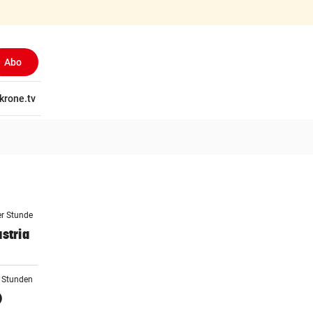
Abo
tschaft
krone.tv
Wissen
Gericht
Kolumnen
Freizeit
Reise
Ti
er Stunde
stria
8 Stunden
)