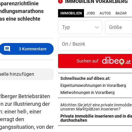
IMMOBILIEN VORARLBERG
sparenzrichtlinie
ins Halbfinale ein
handlungsmarathons
IMMOBILIEN
JOBS
AUTOS
BAZAR
ZERÜTTETE FAMILIE
vor 1
as eine schlechte
Stiefvater wegen Gewalt an
Typ
Ziehtochter vor Gericht
BREGENZER FESTSPIELE
vor 1
comment
3
Kommentare
Eine wunderbare Reise mit 
Sofie von Otter
Suchen auf
POLIZEI SUCHT ZEUGEN
vor 1
uelle hinzufügen
Unbekannte stahlen Schilde
Schnellsuche auf dibeo.at:
Feuerwehrhaus
in 
Eigentumswohnungen in Vorarlberg
in neuem 
Mietwohnungen in Vorarlberg
rlberger Betriebsräten
BINNEN WENIGER STUNDEN
vor 1
 zur Illustrierung der
Möchten Sie jetzt eine private Immobilie
Ländle-Polizei nahm neun
unseren Marktplätzen inserieren?
einer hell-, einer
Jugendliche fest
Private Immobilie inserieren und in di
berragt den
in neuem Tab öffnen
durchschalten
ANHALTENDE TROCKENHEIT
vor 1
sgangssituation, von der