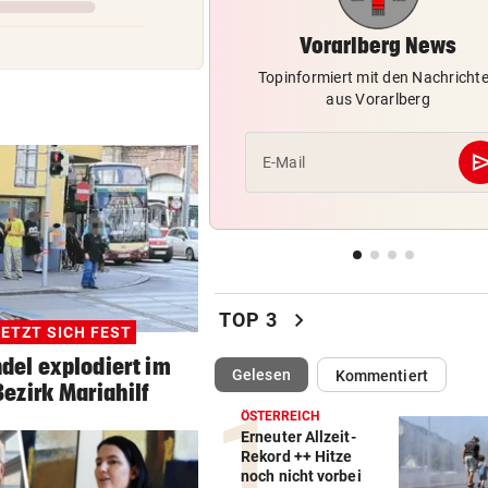
Verein als Tarnung für
Drogenplantage genutzt
Vorarlberg News
Topinformiert mit den Nachricht
BLÖD GELAUFEN
vor 2
aus Vorarlberg
Einbrecherduo schlief nach
auf Wiese ein
se
E-Mail
NACH HARTEM KAMPF
vor 
Erstmals seit April: Schwärzl
Viertelfinale
„KEINE FRAGE!“
vor 
Was tun gegen die schlechte
chevron_right
TOP 3
ETZT SICH FEST
Stimmung im Land?
del explodiert im
(ausgewählt)
Gelesen
Kommentiert
ezirk Mariahilf
ÖSTERREICH
Erneuter Allzeit-
Rekord ++ Hitze
noch nicht vorbei