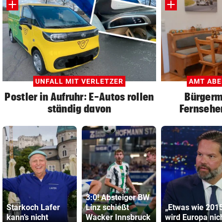
UNFALL MIT VERLETZER
AMT ABE
Postler in Aufruhr: E-Autos rollen
Bürgerm
ständig davon
Fernsehen
3:0! Absteiger BW
Starkoch Lafer
Linz schießt
„Etwas wie 201
kann’s nicht
Wacker Innsbruck
wird Europa nic