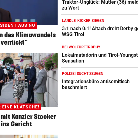
Traktor-Unglück: Mutter (36) meld
zu Wort
LÄNDLE-KICKER SIEGEN
ÄSIDENT AUS NÖ
3:1 nach 0:1! Altach dreht Derby 
n des Klimawandels
WSG Tirol
t verrückt“
BEI WOLFURTTROPHY
Lokalmatadorin und Tirol-Youngst
Sensation
POLIZEI SUCHT ZEUGEN
Integrationsbüro antisemitisch
beschmiert
 EINE KLATSCHE!
 mit Kanzler Stocker
 ins Gericht