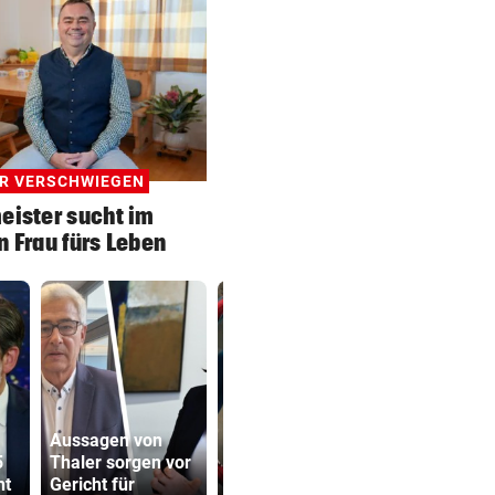
R VERSCHWIEGEN
eister sucht im
 Frau fürs Leben
Aussagen von
Spider-Man im
5
Thaler sorgen vor
BMW-Cockpit ruft
Sager wirkt
ht
Gericht für
Anwalt auf den
Mütter-Auf