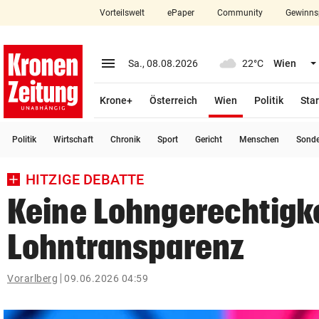
Vorteilswelt
ePaper
Community
Gewinns
close
Schließen
menu
Menü aufklappen
Sa., 08.08.2026
22°C
Wien
Abonnieren
(ausgewählt)
Krone+
Österreich
Wien
Politik
Star
account_circle
arrow_right
Anmelden
Politik
Wirtschaft
Chronik
Sport
Gericht
Menschen
Sond
pin_drop
arrow_right
Bundesland auswäh
Wien
HITZIGE DEBATTE
bookmark
Merkliste
Keine Lohngerechtigk
Lohntransparenz
Suchbegriff
search
eingeben
Vorarlberg
09.06.2026 04:59