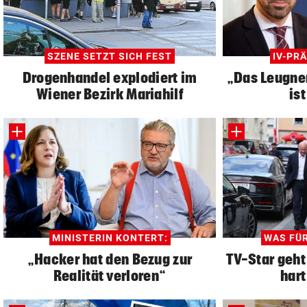
SZENE SETZT SICH FEST
IV-PR
Drogenhandel explodiert im
„Das Leugne
Wiener Bezirk Mariahilf
is
MINISTERIN KONTERT:
WAS FÜR
„Hacker hat den Bezug zur
TV-Star geht
Realität verloren“
hart