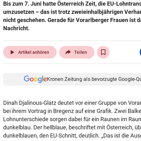
Bis zum 7. Juni hatte Österreich Zeit, die EU-Lohntran
umzusetzen – das ist trotz zweieinhalbjährigen Ver
nicht geschehen. Gerade für Vorarlberger Frauen ist d
Nachricht.
play_arrow
Artikel anhören
Teilen
Kronen Zeitung als bevorzugte Google-Q
Dinah Djalinous-Glatz deutet vor einer Gruppe von Vora
bei ihrem Vortrag in Bregenz auf eine Grafik. Zwei Balken
Lohnunterschiede sorgen dabei für ein Raunen im Raum: 
dunkelblau. Der hellblaue, beschriftet mit Österreich, ü
dunkelblauen, den EU-Schnitt, deutlich. „Das ist die Au