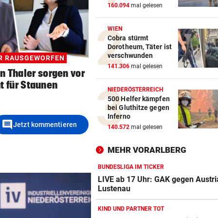
160.094
mal gelesen
WIEN
Cobra stürmt
Dorotheum, Täter ist
verschwunden
ER RAUSGEWORFEN
141.306
mal gelesen
n Thaler sorgen vor
t für Staunen
NIEDERÖSTERREICH
500 Helfer kämpfen
bei Gluthitze gegen
Inferno
comment
Jetzt kommentieren
140.572
mal gelesen
MEHR VORARLBERG
BUNDESLIGA IM TICKER
LIVE ab 17 Uhr: GAK gegen Austri
Lustenau
KIND UND PARTNER TOT