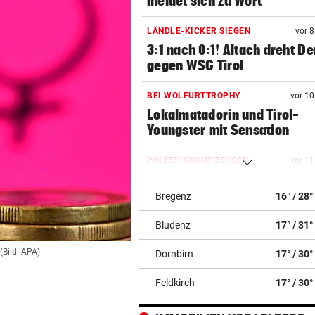
meldet sich zu Wort
LÄNDLE-KICKER SIEGEN
vor 
3:1 nach 0:1! Altach dreht De
gegen WSG Tirol
BEI WOLFURTTROPHY
vor 1
Lokalmatadorin und Tirol-
Youngster mit Sensation
POLIZEI SUCHT ZEUGEN
vor 1
Integrationsbüro antisemiti
beschmiert
Bregenz
16° / 28°
Bludenz
17° / 31°
PERSONALMANGEL
vor 1
Vorarlbergs Polizei braucht j
(Bild: APA)
Dornbirn
17° / 30°
Hilfe von außen
Feldkirch
17° / 30°
BEI POLEN-CHALLENGER
vor 1
Nervenstarker Schwärzler zi