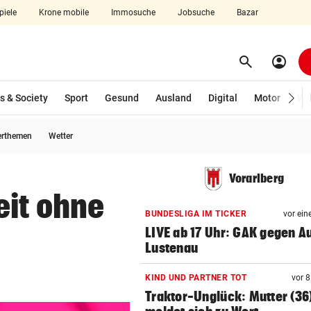
piele
Krone mobile
Immosuche
Jobsuche
Bazar
search
account_circle
Menü aufklappen
Suchen
s & Society
Sport
Gesund
Ausland
Digital
Motor
Wir
erthemen
Wetter
len
Vorarlberg
eit ohne
BUNDESLIGA IM TICKER
vor ein
LIVE ab 17 Uhr: GAK gegen Au
Lustenau
KIND UND PARTNER TOT
vor 
Traktor-Unglück: Mutter (36