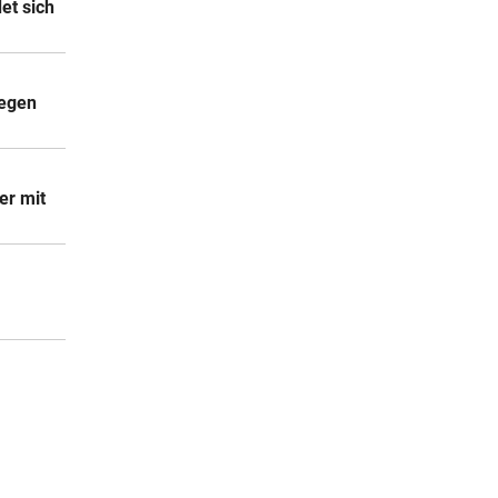
et sich
gegen
er mit