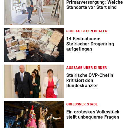
Primärversorgung: Welche
Standorte vor Start sind
SCHLAG GEGEN DEALER
14 Festnahmen:
Steirischer Drogenring
aufgeflogen
AUSSAGE ÜBER KINDER
Steirische ÖVP-Chefin
kritisiert den
Bundeskanzler
GRIESSNER STADL
Ein groteskes Volksstück
stellt unbequeme Fragen