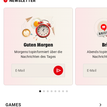
NEWSLETTER
Guten Morgen
Br
Morgens topinformiert über die
Abends topin
Nachrichten des Tages
Nachrich
send
E-Mail
E-Mail
Abschicken
chevron_right
GAMES