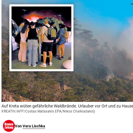
© Krone Multimedia GmbH & Co KG 2026
Muthgasse 2, 1190 Wien
Auf Kreta wüten gefährliche Waldbrände. Urlauber vor Ort und zu Hause
KREATIV/AFP/Costas Mataxakis EPA/Nikos Chalkiadakis)
Von
Vera Lischka