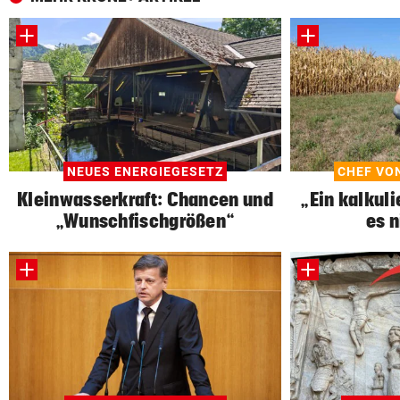
NEUES ENERGIEGESETZ
CHEF VO
Kleinwasserkraft: Chancen und
„Ein kalkuli
„Wunschfischgrößen“
es 