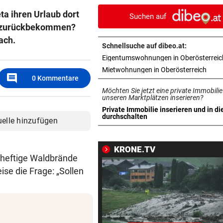
wieder vereint
ta ihren Urlaub dort
Suchen auf
ld zurückbekommen?
TROCKEN WIE NIE
vor 
nach.
Hitze-Hammer! Wo Grillfans 
Schnellsuche auf dibeo.at:
Feuerpause haben
Eigentumswohnungen in Oberösterreic
in ne
Mietwohnungen in Oberösterreich
GROSSE AUFREGUNG
vor 
comment
0
Kommentare
Brandgefahr? Hitze löst vor 
Möchten Sie jetzt eine private Immobilie
Störfeuer aus
unseren Marktplätzen inserieren?
Private Immobilie inserieren und in di
in neuem Tab öffnen
durchschalten
uelle hinzufügen
DREI WEHREN IM EINSATZ
vor 
Wegen Feuer in Sauna beina
Haus eingeäschert
KRONE.TV
r heftige Waldbrände
ELTERN SCHLUGEN ALARM
vor 
ise die Frage: „Sollen
Lottogewinner schickte obs
Bilder an Teenager
DRAMATISCHE RETTUNG
vor 1