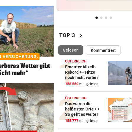
Den Freiluftsommer in seine
Reinkultur erleben
WOLLTE AUSWEICHEN
vor 
Alkolenker überschlug sich
chevron_right
TOP 3
wegen eines Hasen
(ausgewählt)
Gelesen
Kommentiert
TEENIE AUF ÜBERHOLSPUR
vor 
N VERSICHERUNG:
230 PS! 13-Jährige schrieb i
ÖSTERREICH
Autocross Geschichte
erbares Wetter gibt
Erneuter Allzeit-
nicht mehr“
Rekord ++ Hitze
noch nicht vorbei
PATIENTEN WOHLAUF
vor 
158.560
mal gelesen
Premiere an Linzer Uniklinik
Herz-OP mit Roboter
ÖSTERREICH
Das waren die
heißesten Orte ++
So geht es weiter
155.777
mal gelesen