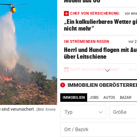
Modell aus OÖ
CHEF VON VERSICHERUNG:
vor ein
„Ein kalkulierbares Wetter gi
nicht mehr“
IM STRÖMENDEN REGEN
vor 
Herrl und Hund flogen mit Au
über Leitschiene
FAZIT NACH EINEM MONAT
vor 
Bäcker zu Steuersenkung: „
Kunden ist das egal“
IMMOBILIEN OBERÖSTERRE
IMMOBILIEN
JOBS
AUTOS
BAZAR
MYSTERIÖSE „GRAFFITIS“
vor 
Zugezogener Linksextremer 
 sind verunsichert.
(Bild: Krone
Typ
Schmierfink entlarvt
VON HOF VERSCHWUNDEN
vor 
Vermisstes Kätzchen-Quartet