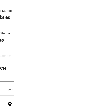
er Stunde
bt es
2 Stunden
to
3 Stunden
Den
ICH
4 Stunden
als
m²
5 Stunden
t ist