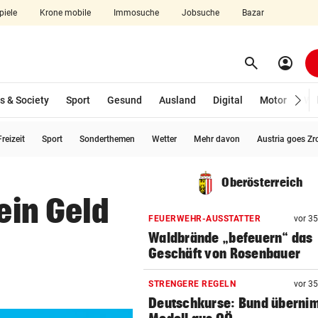
piele
Krone mobile
Immosuche
Jobsuche
Bazar
search
account_circle
Menü aufklappen
Suchen
s & Society
Sport
Gesund
Ausland
Digital
Motor
Wir
reizeit
Sport
Sonderthemen
Wetter
Mehr davon
Austria goes Zr
len
Oberösterreich
dein Geld
FEUERWEHR-AUSSTATTER
vor 3
Waldbrände „befeuern“ das
Geschäft von Rosenbauer
STRENGERE REGELN
vor 3
Deutschkurse: Bund überni