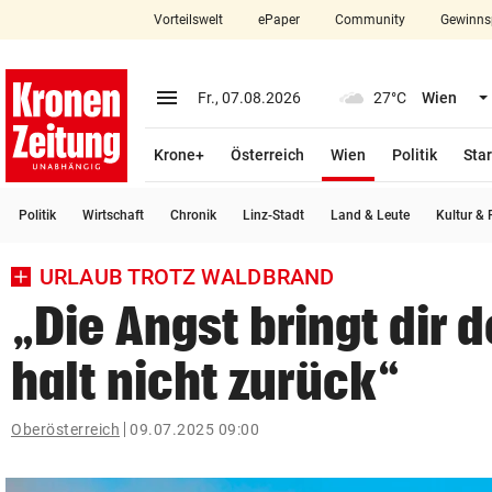
Vorteilswelt
ePaper
Community
Gewinns
close
Schließen
menu
Menü aufklappen
Fr., 07.08.2026
27°C
Wien
Abonnieren
(ausgewählt)
Krone+
Österreich
Wien
Politik
Star
account_circle
arrow_right
Anmelden
Politik
Wirtschaft
Chronik
Linz-Stadt
Land & Leute
Kultur & F
pin_drop
arrow_right
Bundesland auswäh
Wien
URLAUB TROTZ WALDBRAND
bookmark
Merkliste
„Die Angst bringt dir 
halt nicht zurück“
Suchbegriff
search
eingeben
Oberösterreich
09.07.2025 09:00