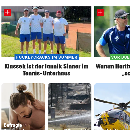
HOCKEYCRACKS IM SOMMER
VOR DUE
Klassek ist der Jannik Sinner im
Warum Hartb
Tennis-Unterhaus
„sc
Befragte