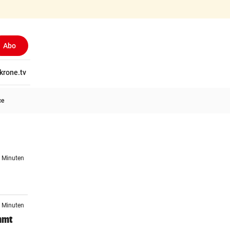
Abo
tschaft
krone.tv
Wissen
Gericht
Kolumnen
Freizeit
Reise
Ti
ce
5 Minuten
5 Minuten
mmt