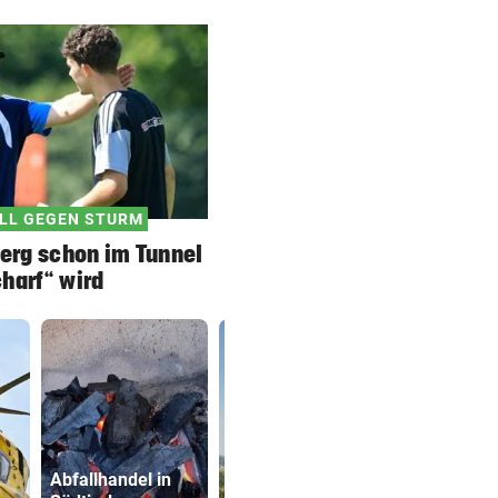
LL GEGEN STURM
erg schon im Tunnel
harf“ wird
Abfallhandel in
Kanzler