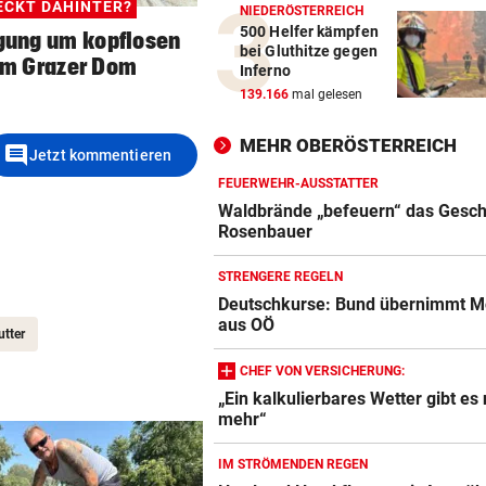
ECKT DAHINTER?
NIEDERÖSTERREICH
500 Helfer kämpfen
egung um kopflosen
bei Gluthitze gegen
am Grazer Dom
Inferno
139.166
mal gelesen
MEHR OBERÖSTERREICH
comment
Jetzt kommentieren
FEUERWEHR-AUSSTATTER
Waldbrände „befeuern“ das Gesch
Rosenbauer
STRENGERE REGELN
Deutschkurse: Bund übernimmt M
aus OÖ
tter
CHEF VON VERSICHERUNG:
„Ein kalkulierbares Wetter gibt es 
mehr“
IM STRÖMENDEN REGEN