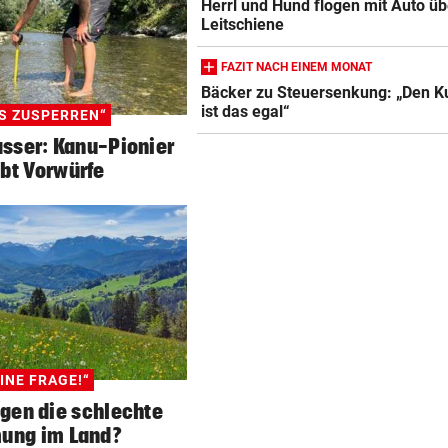
Herrl und Hund flogen mit Auto üb
Leitschiene
FAZIT NACH EINEM MONAT
Bäcker zu Steuersenkung: „Den 
ist das egal“
S ZUSPERREN“
sser: Kanu-Pionier
bt Vorwürfe
INE FRAGE!“
gen die schlechte
ung im Land?