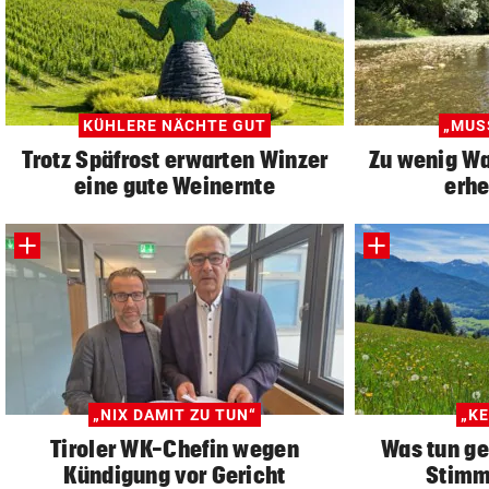
KÜHLERE NÄCHTE GUT
„MUS
Trotz Späfrost erwarten Winzer
Zu wenig Wa
eine gute Weinernte
erhe
„NIX DAMIT ZU TUN“
„KE
Tiroler WK-Chefin wegen
Was tun ge
Kündigung vor Gericht
Stimm