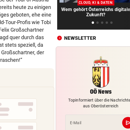
Rascher und massiver Einsa
CLOUD, KI & DATEN:
ereits heute zu einigen
verhinderte Großbrand
Wem gehört Österreichs digital
iges geboten, ehe eine
Zukunft?
„TIERISCHE“ KUNSTWERKE
vor 1
d-Tour-Profis wie Tobi
Rostige Rösser beleben den
Felix Großschartner
Landschaftsgarten
jagd quer durch das
NEWSLETTER
t stets speziell, da
KOMMT VON NÜRNBERG
vor 2
 Großschartner, der
Ried verpflichtet kroatische
rraschen!“
U19-Teamstürmer
VIERJÄHRIGEN GERETTET
vor 2
„Ich bin sehr froh, dass es s
ausgegangen ist“
OÖ News
ARBEITERKAMMER-TEST
vor 2
Topinformiert über die Nachricht
aus Oberösterreich
Luftkühler ließen Temperatu
sogar noch steigen
se
E-Mail
16-JÄHRIGER ATTACKIERT
vor 