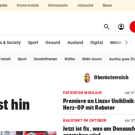
piele
Krone mobile
Immosuche
Jobsuche
Bazar
search
account_circle
Menü aufklappen
Suchen
s & Society
Sport
Gesund
Ausland
Digital
Motor
Wir
reizeit
Sport
Sonderthemen
Wetter
Mehr davon
Austria goes Zr
len
Oberösterreich
PATIENTEN WOHLAUF
vor 3
t hin
Premiere an Linzer Uniklinik
Herz-OP mit Roboter
BAUSTART IM OKTOBER
vor 3
Jetzt ist fix, was am Donauuf