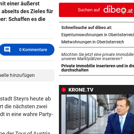
mit einer äußerst
Abstieg 50 Meter ab
Suchen auf
abseits des Zieles für
KEINE TICKETS NÖTIG
er: Schaffen es die
Feiern Sie den Sommer am L
Schnellsuche auf dibeo.at:
„Krone“-Fest 2026!
Eigentumswohnungen in Oberösterreic
in ne
Mietwohnungen in Oberösterreich
FOLGEN DER HITZE
vor 
comment
0
Kommentare
Rehe verendeten bei Versuc
Möchten Sie jetzt eine private Immobilie
Kanal zu trinken
unseren Marktplätzen inserieren?
Private Immobilie inserieren und in di
in neuem Tab öffnen
durchschalten
BOLZENSCHNEIDER DABEI
vor 
uelle hinzufügen
Fahrrad-Diebe wurden auf
frischer Tat ertappt
KRONE.TV
nstadt Steyrs heute ab
PROJEKT IN OHLSDORF
vor 
rt die nächsten zwei
19 Hektar Wald gerodet: Bes
jetzt ungültig?
dt in eine wahre Party-
FEUER BEI SOLARANLAGE:
vor 1
e der Tour of Austria