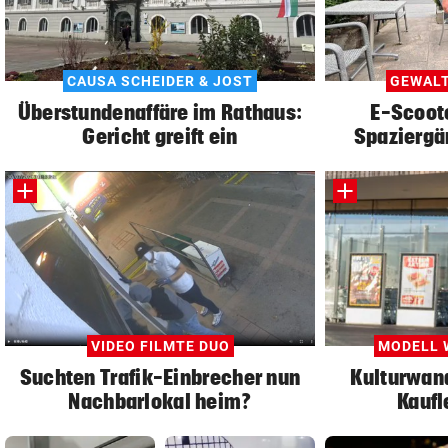
CAUSA SCHEIDER & JOST
GEWALT
Überstundenaffäre im Rathaus:
E-Scoot
Gericht greift ein
Spaziergä
VIDEO FILMTE DUO
MODELL 
Suchten Trafik-Einbrecher nun
Kulturwand
Nachbarlokal heim?
Kaufl