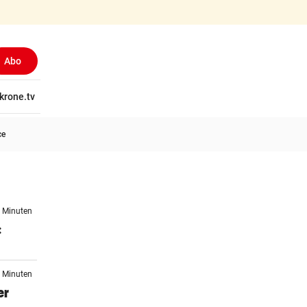
Abo
tschaft
krone.tv
Wissen
Gericht
Kolumnen
Freizeit
Reise
Ti
ce
1 Minuten
:
7 Minuten
er