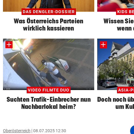
DAS DENGLER-DOSSIER
KIDS B
Was Österreichs Parteien
Wissen Sie
wirklich kassieren
wenn d
VIDEO FILMTE DUO
ASIA-
Suchten Trafik-Einbrecher nun
Doch noch ü
Nachbarlokal heim?
um Kul
Oberösterreich
08.07.2025 12:30