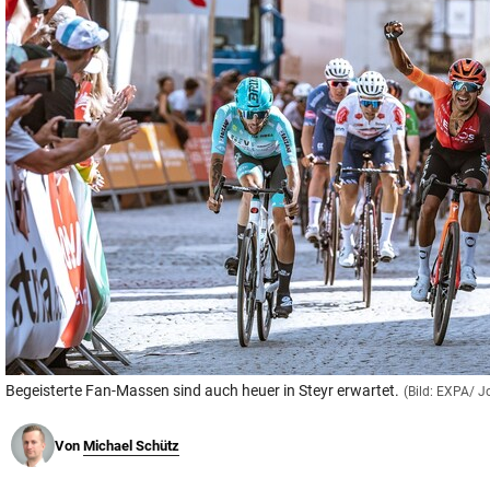
© Krone Multimedia GmbH & Co KG 2026
Muthgasse 2, 1190 Wien
Begeisterte Fan-Massen sind auch heuer in Steyr erwartet.
(Bild: EXPA/ 
Von
Michael Schütz