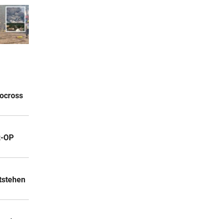
tocross
z-OP
ntstehen