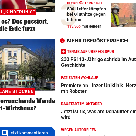
NIEDERÖSTERREICH
500 Helfer kämpfen
EI „KINDERUNIS“
bei Gluthitze gegen
Inferno
 es? Das passiert,
133.365
mal gelesen
ie Erde furzt
MEHR OBERÖSTERREICH
TENNIE AUF ÜBERHOLSPUR
230 PS! 13-Jährige schrieb im Au
Geschichte
PATIENTEN WOHLAUF
Premiere an Linzer Uniklinik: Her
mit Roboter
PLÄNE STOCKEN
berraschende Wende
BAUSTART IM OKTOBER
t-Wirtshaus?
Jetzt ist fix, was am Donauufer e
wird
WEGEN AUTOREIFEN
comment
Jetzt kommentieren