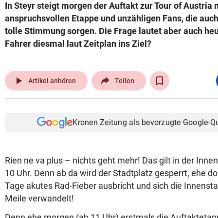
In Steyr steigt morgen der Auftakt zur Tour of Austria 
anspruchsvollen Etappe und unzähligen Fans, die auch 
tolle Stimmung sorgen. Die Frage lautet aber auch heu
Fahrer diesmal laut Zeitplan ins Ziel?
play_arrow
Artikel anhören
Teilen
Kronen Zeitung als bevorzugte Google-Q
Rien ne va plus – nichts geht mehr! Das gilt in der Inne
10 Uhr. Denn ab da wird der Stadtplatz gesperrt, ehe do
Tage akutes Rad-Fieber ausbricht und sich die Innensta
Meile verwandelt!
Denn ehe morgen (ab 11 Uhr) erstmals die Auftaktetapp