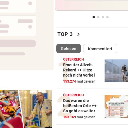
Mordversuch vor Heim: „Mog
hatte Riesenglück“
WEGEN NIEDRIGWASSER
vor 
Güterschiffe können nicht vo
chevron_right
TOP 3
beladen werden
(ausgewählt)
Gelesen
Kommentiert
WASSERSTAND ZU NIEDRIG
vor 
Voestalpine hat Güterverkeh
ÖSTERREICH
Donau eingestellt
Erneuter Allzeit-
Rekord ++ Hitze
noch nicht vorbei
OFT WENIGER GESCHÄFT
vor 
153.274
mal gelesen
Wirte mit Hitze-Einbußen: „
liegen am See“
ÖSTERREICH
Das waren die
heißesten Orte ++
So geht es weiter
153.169
mal gelesen