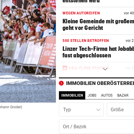
entstehen wird
WEGEN AUTOREIFEN
vor 4
Kleine Gemeinde mit großem
geht vor Gericht
500 STELLEN BETROFFEN
vor 
Linzer Tech-Firma hat Jobab
fast abgeschlossen
ASIA-PLÄNE STOCKEN
vor 
Doch noch überraschende 
um Kult-Wirtshaus?
IMMOBILIEN OBERÖSTERRE
IMMOBILIEN
JOBS
AUTOS
BAZAR
„SICHER KEIN BORDELL“
vor 
Stadtchefin will Schule in B
Johann Groder)
Typ
Ischl verkaufen
SCHWERE VERLETZUNGEN
vor 
Junger Wanderer rutschte be