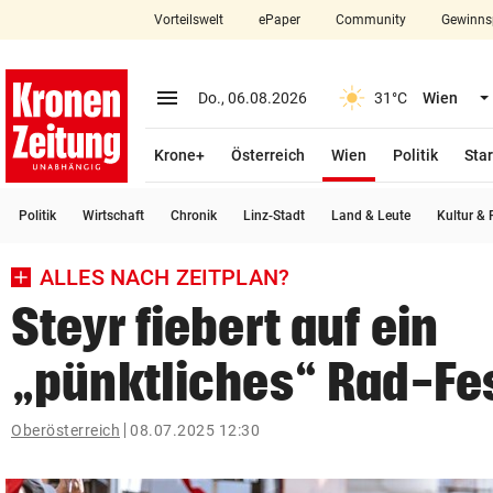
Vorteilswelt
ePaper
Community
Gewinns
close
Schließen
menu
Menü aufklappen
Do., 06.08.2026
31°C
Wien
Abonnieren
(ausgewählt)
Krone+
Österreich
Wien
Politik
Star
account_circle
arrow_right
Anmelden
Politik
Wirtschaft
Chronik
Linz-Stadt
Land & Leute
Kultur & F
pin_drop
arrow_right
Bundesland auswäh
Wien
ALLES NACH ZEITPLAN?
bookmark
Merkliste
Steyr fiebert auf ein
„pünktliches“ Rad-Fes
Suchbegriff
search
eingeben
Oberösterreich
08.07.2025 12:30