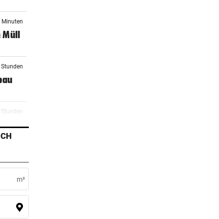
0 Minuten
 Müll
2 Stunden
bau
2 Stunden
Wende
ICH
3 Stunden
ad
m²
3 Stunden
i