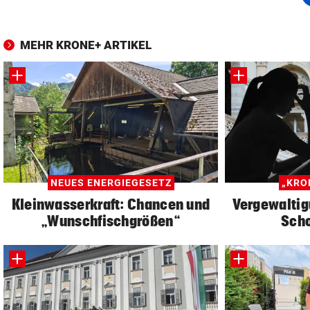
MEHR KRONE+ ARTIKEL
NEUES ENERGIEGESETZ
„KRO
Kleinwasserkraft: Chancen und
Vergewaltig
„Wunschfischgrößen“
Sch