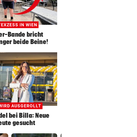
EXZESS IN WIEN
er-Bande bricht
nger beide Beine!
WIRD AUSGEROLLT
el bei Billa: Neue
eute gesucht