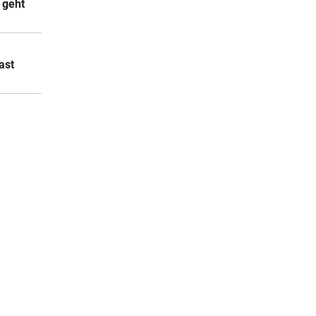
 geht
ast