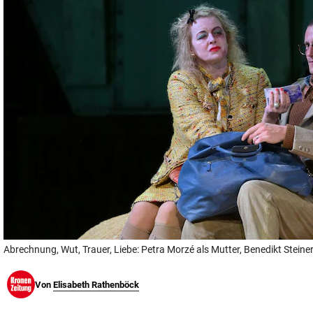
© Krone Multimedia GmbH & Co KG 2026
Muthgasse 2, 1190 Wien
Abrechnung, Wut, Trauer, Liebe: Petra Morzé als Mutter, Benedikt Steine
Von
Elisabeth Rathenböck