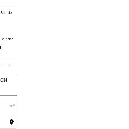
5 Stunden
5 Stunden
n
6 Stunden
o
ICH
7 Stunden
r
m²
8 Stunden
li