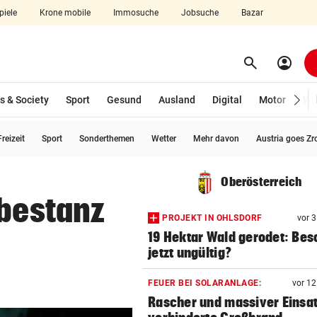
piele
Krone mobile
Immosuche
Jobsuche
Bazar
search
account_circle
Menü aufklappen
Suchen
s & Society
Sport
Gesund
Ausland
Digital
Motor
Wir
reizeit
Sport
Sonderthemen
Wetter
Mehr davon
Austria goes Zr
len
Oberösterreich
ebestanz
PROJEKT IN OHLSDORF
vor 
19 Hektar Wald gerodet: Bes
jetzt ungültig?
FEUER BEI SOLARANLAGE:
vor 1
Rascher und massiver Einsa