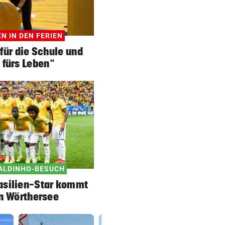
N IN DEN FERIEN
für die Schule und
 fürs Leben“
ALDINHO-BESUCH
asilien-Star kommt
n Wörthersee