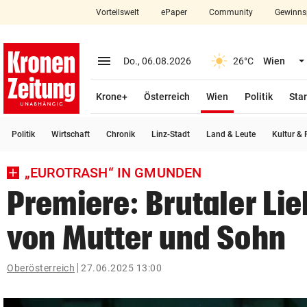
Vorteilswelt
ePaper
Community
Gewinns
close
Schließen
menu
Menü aufklappen
Do., 06.08.2026
26°C
Wien
Abonnieren
(ausgewählt)
Krone+
Österreich
Wien
Politik
Star
account_circle
arrow_right
Anmelden
Politik
Wirtschaft
Chronik
Linz-Stadt
Land & Leute
Kultur & F
pin_drop
arrow_right
Bundesland auswäh
Wien
„EUROTRASH“ IN GMUNDEN
bookmark
Merkliste
Premiere: Brutaler Li
von Mutter und Sohn
Suchbegriff
search
eingeben
Oberösterreich
27.06.2025 13:00