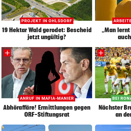
PROJEKT IN OHLSDORF
ARBEITE
19 Hektar Wald gerodet: Bescheid
„Man lernt 
jetzt ungültig?
auch
ANRUF IN MAFIA-MANIER
BEI RON
Abhöraffäre! Ermittlungen gegen
Nächster Br
ORF-Stiftungsrat
an de