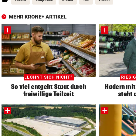
MEHR KRONE+ ARTIKEL
„LOHNT SICH NICHT“
RIESI
So viel entgeht Staat durch
Hadern mit
freiwillige Teilzeit
steht 