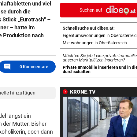
laftabletten und viel
hatte Riesenglück“
Suchen auf
ise durch die
WEGEN NIEDRIGWASSER
vor 1
 Stück „Eurotrash“ –
Güterschiffe können nicht vo
ner – hatte im
Schnellsuche auf dibeo.at:
beladen werden
e Produktion nach
Eigentumswohnungen in Oberösterreic
in ne
Mietwohnungen in Oberösterreich
WASSERSTAND ZU NIEDRIG
vor 2
Voestalpine hat Güterverkeh
Möchten Sie jetzt eine private Immobilie
Donau eingestellt
unseren Marktplätzen inserieren?
comment
0
Kommentare
Private Immobilie inserieren und in di
in neuem Tab öffnen
durchschalten
OFT WENIGER GESCHÄFT
vor 2
Wirte mit Hitze-Einbußen: „
liegen am See“
KRONE.TV
uelle hinzufügen
NEUER TAXIVERMITTLER
vor 2
Was den Uber-Rivalen jetzt 
el längst ein
nach Linz bringt
 der Mutter. Bisher
SPRANG DANN IN POOL
vor 
lkoholikerin, doch dann