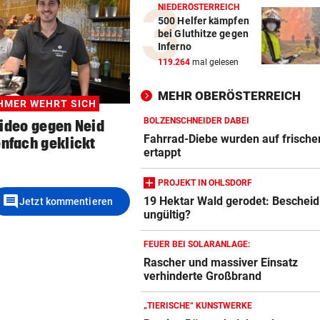
NIEDERÖSTERREICH
500 Helfer kämpfen
bei Gluthitze gegen
Inferno
119.264
mal gelesen
MEHR OBERÖSTERREICH
HMER WEHRT SICH
BOLZENSCHNEIDER DABEI
ideo gegen Neid
Fahrrad-Diebe wurden auf frische
enfach geklickt
ertappt
PROJEKT IN OHLSDORF
comment
19 Hektar Wald gerodet: Bescheid 
Jetzt kommentieren
ungültig?
FEUER BEI SOLARANLAGE:
Rascher und massiver Einsatz
verhinderte Großbrand
„TIERISCHE“ KUNSTWERKE