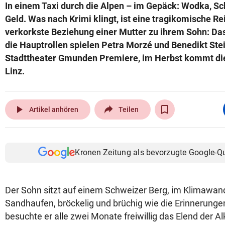
In einem Taxi durch die Alpen – im Gepäck: Wodka, Sch
Geld. Was nach Krimi klingt, ist eine tragikomische Re
verkorkste Beziehung einer Mutter zu ihrem Sohn: Das
die Hauptrollen spielen Petra Morzé und Benedikt Stei
Stadttheater Gmunden Premiere, im Herbst kommt di
Linz.
play_arrow
Artikel anhören
Teilen
Kronen Zeitung als bevorzugte Google-Q
Der Sohn sitzt auf einem Schweizer Berg, im Klimawand
Sandhaufen, bröckelig und brüchig wie die Erinnerungen
besuchte er alle zwei Monate freiwillig das Elend der A