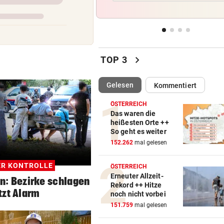
Badegäste am Verzweifeln – 
Chefin griff durch
LEBENSRETTUNG IM BAD
vo
Vierjähriger Bub trieb leblos
chevron_right
TOP 3
Schwimmbecken
(ausgewählt)
Gelesen
Kommentiert
ÜBERNEHMEN ASIATEN?
vo
Wie es mit dem Kult-Würste
ÖSTERREICH
jetzt weitergeht
Das waren die
heißesten Orte ++
So geht es weiter
PROBLEME BEI CELTIC
vo
152.262
mal gelesen
Eine große „Glaubenskrise“ 
Segen für den LASK
R KONTROLLE
ÖSTERREICH
Erneuter Allzeit-
: Bezirke schlagen
Rekord ++ Hitze
tzt Alarm
noch nicht vorbei
151.759
mal gelesen