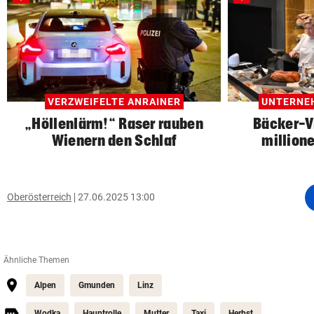
VERZWEIFELTE ANRAINER
UNTERNE
„Höllenlärm!“ Raser rauben
Bäcker-V
Wienern den Schlaf
million
Oberösterreich
27.06.2025 13:00
Ähnliche Themen
Alpen
Gmunden
Linz
Wodka
Hauptrolle
Mutter
Taxi
Herbst