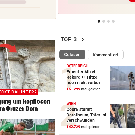
Frau bekam in Italien falsch
Embryo eingesetzt
DREIMAL SO VIELE KÜHE
vor 
Dürre bringt jetzt auch
chevron_right
Schlachthöfe ans Limit
TOP 3
STATT SCHACHGENIE
vor 
(ausgewählt)
Gelesen
Kommentiert
András Baka soll neuer Präs
Ungarns werden
ÖSTERREICH
Erneuter Allzeit-
Rekord ++ Hitze
AUFSTEIGER WILL DUO
vor 
noch nicht vorbei
Transfer-Hammer um gleich
161.299
mal gelesen
ECKT DAHINTER?
ÖFB-Teamspieler?
egung um kopflosen
WIEN
am Grazer Dom
Cobra stürmt
Dorotheum, Täter ist
verschwunden
142.729
mal gelesen