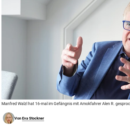
© Krone Multimedia GmbH & Co KG 2026
Muthgasse 2, 1190 Wien
Manfred Walzl hat 16-mal im Gefängnis mit Amokfahrer Alen R. gespro
Von
Eva Stockner