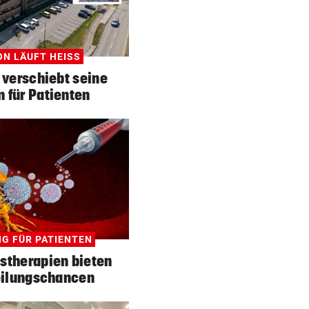
N LÄUFT HEISS
 verschiebt seine
 für Patienten
G FÜR PATIENTEN
stherapien bieten
eilungschancen