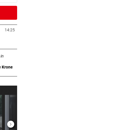
0 Minuten
gen
14:25
neuem Tab öffnen
0 Minuten
n neuem Tab öffnen
d
 in
e Krone
er Stunde
and
er Stunde
auf
er Stunde