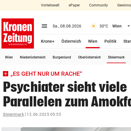
Vorteilswelt
ePaper
Community
Gewinns
close
Schließen
menu
Menü aufklappen
Sa., 08.08.2026
30°C
Wien
Abonnieren
(ausgewählt)
Krone+
Österreich
Wien
Politik
Star
account_circle
arrow_right
Anmelden
(a
Wien
Niederösterreich
Burgenland
Oberösterreich
Steiermark
pin_drop
arrow_right
Bundesland auswäh
Wien
„ES GEHT NUR UM RACHE“
bookmark
Merkliste
Psychiater sieht viele
Parallelen zum Amokf
Suchbegriff
search
eingeben
Steiermark
12.06.2025 05:55