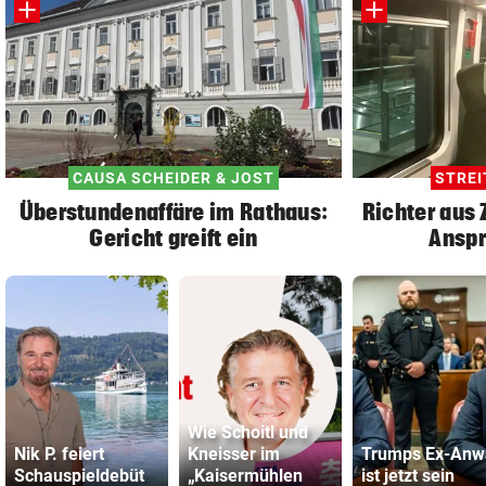
CAUSA SCHEIDER & JOST
STREI
Überstundenaffäre im Rathaus:
Richter aus 
Gericht greift ein
Anspr
Wie Schoitl und
Nik P. feiert
Kneisser im
Trumps Ex-Anw
Schauspieldebüt
„Kaisermühlen
ist jetzt sein