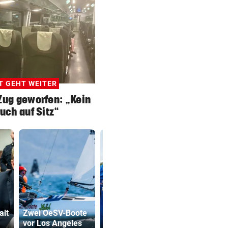
T GEHT WEITER
Zug geworfen: „Kein
uch auf Sitz“
Ein haushoher
Ruck-
alt
Zwei OeSV-Boote
Favorit und
Nachfolgeri
vor Los Angeles
zahlreiche
war halt ei