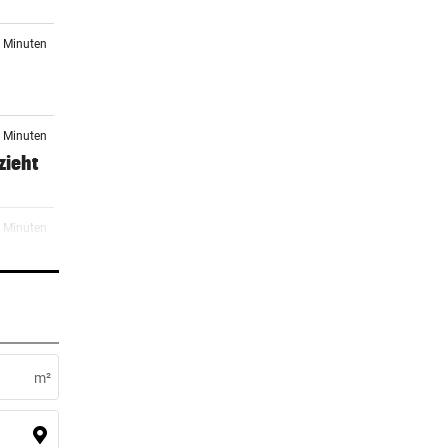
1 Minuten
5 Minuten
zieht
5 Minuten
 ein
7 Minuten
m²
8 Minuten