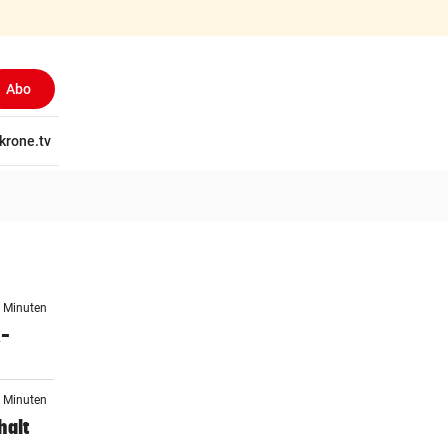
Abo
tschaft
krone.tv
Wissen
Gericht
Kolumnen
Freizeit
Reise
Ti
5 Minuten
x-
5 Minuten
halt