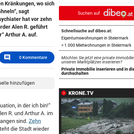
nen Kränkungen, wo sich
Evakuierte dürfen zurück
hneln“, sagt
Suchen auf
SOMMERCUP 2026 LIVE:
vor 3
ychiater hat vor zehn
Hard um Platz drei – Kiel ge
der Alen R. geführt
Luzern im Finale!
Schnellsuche auf dibeo.at:
“ Arthur A. auf.
in 
Eigentumswohnungen in Steiermark
HERZOG & CO. IN AKTION
vor 4
i
> 1.000 Mietwohnungen in Steiermark
LIVE: Legendentreffen! Rapi
comment
0
Kommentare
Möchten Sie jetzt eine private Immobilie
gegen Werder Bremen
unseren Marktplätzen inserieren?
Private Immobilie inserieren und in di
NACH WANDERUNG
vor ein
in neuem Tab öffnen
durchschalten
22-Jährige erlitt auf Hochst
uelle hinzufügen
Schwächeanfall
KRONE.TV
AFLE TOP-SPIEL:
vor ein
ation, in der ich bin!“
LIVE: Vienna Vikings treffen 
en R. und Arthur A. im
Wroclav Panthers
gangen sind.
Zehn
NACH ABSCHIED AUS RIED
vor ein
 steht die Stadt wieder