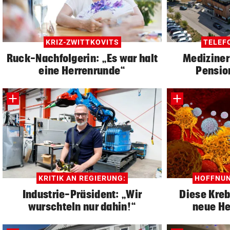
KRIZ-ZWITTKOVITS
TELEFO
Ruck-Nachfolgerin: „Es war halt
Mediziner
eine Herrenrunde“
Pension
KRITIK AN REGIERUNG:
HOFFNUN
Industrie-Präsident: „Wir
Diese Kreb
wurschteln nur dahin!“
neue H