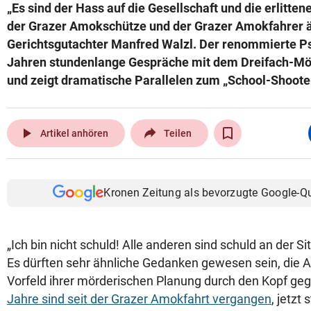
„Es sind der Hass auf die Gesellschaft und die erlitte
der Grazer Amokschütze und der Grazer Amokfahrer ä
Gerichtsgutachter Manfred Walzl. Der renommierte Ps
Jahren stundenlange Gespräche mit dem Dreifach-Mör
und zeigt dramatische Parallelen zum „School-Shooter
play_arrow
Artikel anhören
Teilen
Kronen Zeitung als bevorzugte Google-Q
„Ich bin nicht schuld! Alle anderen sind schuld an der Situ
Es dürften sehr ähnliche Gedanken gewesen sein, die Al
Vorfeld ihrer mörderischen Planung durch den Kopf ge
Jahre sind seit der Grazer Amokfahrt vergangen
, jetzt