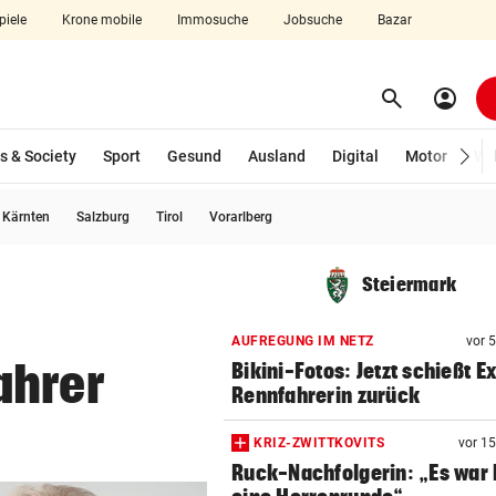
piele
Krone mobile
Immosuche
Jobsuche
Bazar
search
account_circle
Menü aufklappen
Suchen
s & Society
Sport
Gesund
Ausland
Digital
Motor
Wir
usgewählt)
Kärnten
Salzburg
Tirol
Vorarlberg
len
Steiermark
AUFREGUNG IM NETZ
vor 
ahrer
Bikini-Fotos: Jetzt schießt E
Rennfahrerin zurück
KRIZ-ZWITTKOVITS
vor 1
Ruck-Nachfolgerin: „Es war 