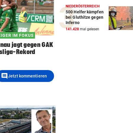
NIEDERÖSTERREICH
500 Helfer kämpfen
bei Gluthitze gegen
Inferno
141.428
mal gelesen
IGER IM FOKUS
enau jagt gegen GAK
sliga-Rekord
comment
Jetzt kommentieren