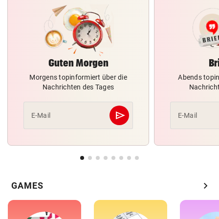
Guten Morgen
Br
Morgens topinformiert über die
Abends topin
Nachrichten des Tages
Nachrich
send
E-Mail
E-Mail
Abschicken
chevron_right
GAMES