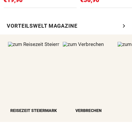
€19,90
€36,90
chevron_right
VORTEILSWELT MAGAZINE
REISEZEIT STEIERMARK
VERBRECHEN