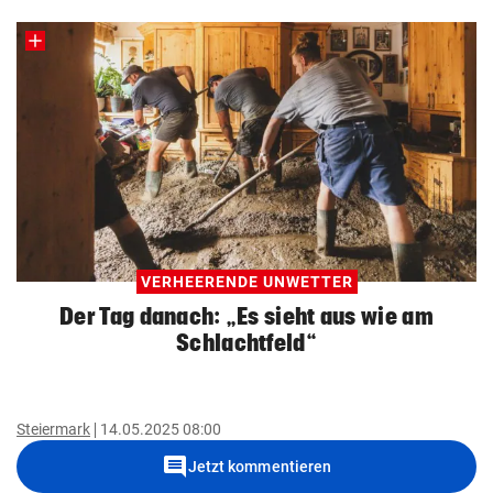
VERHEERENDE UNWETTER
Der Tag danach: „Es sieht aus wie am
Schlachtfeld“
Steiermark
14.05.2025 08:00
comment
Jetzt kommentieren