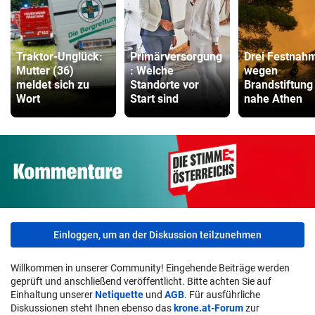
Traktor-Unglück:
Primärversorgung
Drei Festnah
Mutter (36)
: Welche
wegen
meldet sich zu
Standorte vor
Brandstiftung
Wort
Start sind
nahe Athen
Einloggen, um an der Diskussion teilzunehmen
Willkommen in unserer Community! Eingehende Beiträge werden
geprüft und anschließend veröffentlicht. Bitte achten Sie auf
Einhaltung unserer
Netiquette
und
AGB
. Für ausführliche
Diskussionen steht Ihnen ebenso das
krone.at-Forum
zur