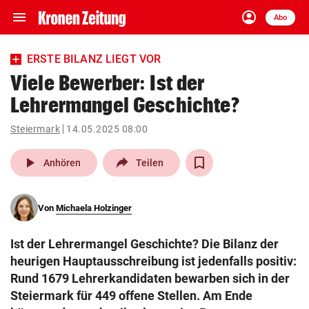
menu
account_circle
Navigation
Anmelden
Abo
close
Schließen
ein-/ausklappen
ERSTE BILANZ LIEGT VOR
Abonnieren
Viele Bewerber: Ist der
Lehrermangel Geschichte?
account_circle
arrow_right
Anmelden
Steiermark
14.05.2025 08:00
pin_drop
arrow_right
Bundesland auswäh
Wien
play_arrow
Anhören
Teilen
bookmark
Merkliste
Von
Michaela Holzinger
Suchbegriff
search
Ist der Lehrermangel Geschichte? Die Bilanz der
eingeben
heurigen Hauptausschreibung ist jedenfalls positiv:
Rund 1679 Lehrerkandidaten bewarben sich in der
Steiermark für 449 offene Stellen. Am Ende