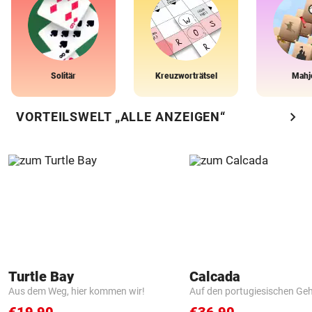
Solitär
Kreuzworträtsel
Mahj
chevron_right
VORTEILSWELT „ALLE ANZEIGEN“
Turtle Bay
Calcada
Aus dem Weg, hier kommen wir!
Auf den portugiesischen G