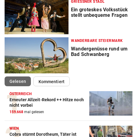
GRIESSNER STADL
Ein groteskes Volksstück
stellt unbequeme Fragen
WANDERBARE STEIERMARK
Wandergenüsse rund um
Bad Schwanberg
(ausgewählt)
Gelesen
Kommentiert
ÖSTERREICH
Erneuter Allzeit-Rekord ++ Hitze noch
nicht vorbei
159.668
mal gelesen
WIEN
Cobra stürmt Dorotheum, Täter ist