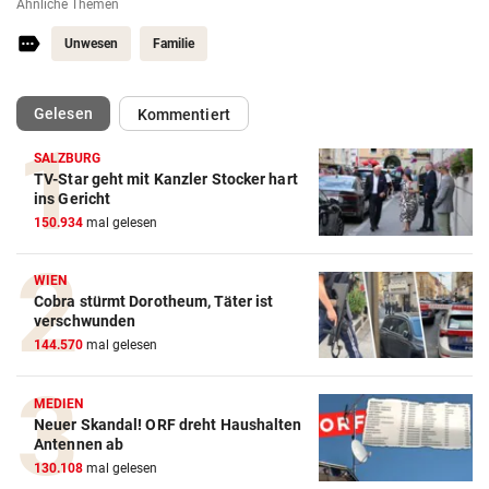
Ähnliche Themen
Unwesen
Familie
(ausgewählt)
Gelesen
Kommentiert
SALZBURG
TV-Star geht mit Kanzler Stocker hart
ins Gericht
150.934
mal gelesen
WIEN
Cobra stürmt Dorotheum, Täter ist
verschwunden
144.570
mal gelesen
MEDIEN
Neuer Skandal! ORF dreht Haushalten
Antennen ab
130.108
mal gelesen