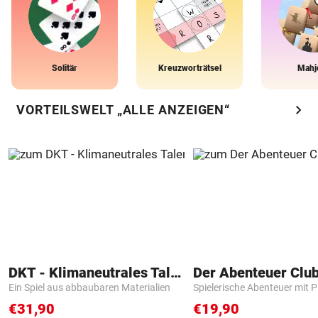
Solitär
Kreuzworträtsel
Mahj
chevron_right
VORTEILSWELT „ALLE ANZEIGEN“
DKT - Klimaneutrales Talent
Der Abenteuer Clu
Ein Spiel aus abbaubaren Materialien
Spielerische Abenteuer mit P
€31,90
€19,90