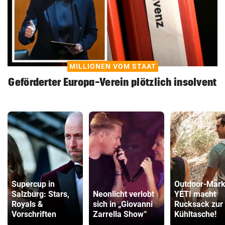
MILLIONEN VOM STAAT
Geförderter Europa-Verein plötzlich insolvent
Supercup in
Outdoor-Mar
Salzburg: Stars,
Neonlicht verlobt
YETI macht
Royals &
sich in „Giovanni
Rucksack zur
Vorschriften
Zarrella Show“
Kühltasche!