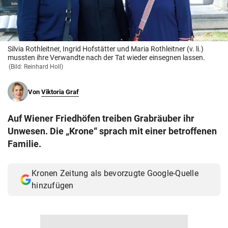
© Krone Multimedia GmbH & Co KG 2026
Muthgasse 2, 1190 Wien
Silvia Rothleitner, Ingrid Hofstätter und Maria Rothleitner (v. li.)
mussten ihre Verwandte nach der Tat wieder einsegnen lassen.
(Bild: Reinhard Holl)
Von
Viktoria Graf
Auf Wiener Friedhöfen treiben Grabräuber ihr
Unwesen. Die „Krone“ sprach mit einer betroffenen
Familie.
Kronen Zeitung als bevorzugte Google-Quelle
hinzufügen