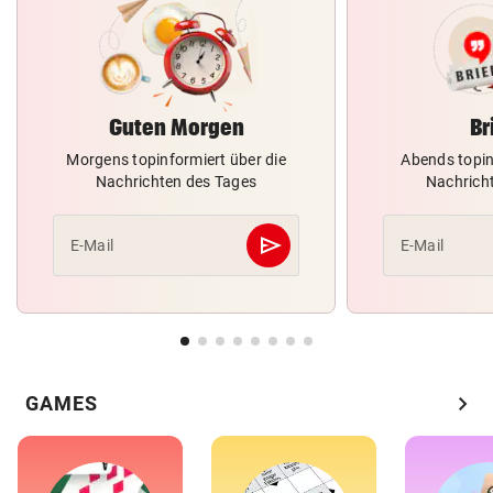
Guten Morgen
Br
Morgens topinformiert über die
Abends topin
Nachrichten des Tages
Nachrich
send
E-Mail
E-Mail
Abschicken
chevron_right
GAMES