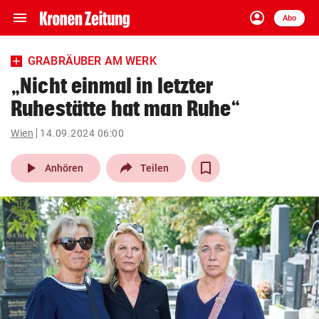
menu
account_circle
Navigation
Anmelden
Abo
close
Schließen
ein-/ausklappen
GRABRÄUBER AM WERK
Abonnieren
„Nicht einmal in letzter
Ruhestätte hat man Ruhe“
account_circle
arrow_right
Anmelden
Wien
14.09.2024 06:00
pin_drop
arrow_right
Bundesland auswäh
Wien
play_arrow
Anhören
Teilen
bookmark
Merkliste
Suchbegriff
search
eingeben