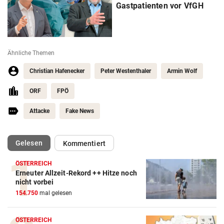
Gastpatienten vor VfGH
Ähnliche Themen
Christian Hafenecker
Peter Westenthaler
Armin Wolf
ORF
FPÖ
Attacke
Fake News
(ausgewählt)
Gelesen
Kommentiert
ÖSTERREICH
Erneuter Allzeit-Rekord ++ Hitze noch
nicht vorbei
154.750
mal gelesen
ÖSTERREICH