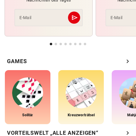
send
E-Mail
E-Mail
Abschicken
chevron_right
GAMES
Solitär
Kreuzworträtsel
Mahj
chevron_right
VORTEILSWELT „ALLE ANZEIGEN“