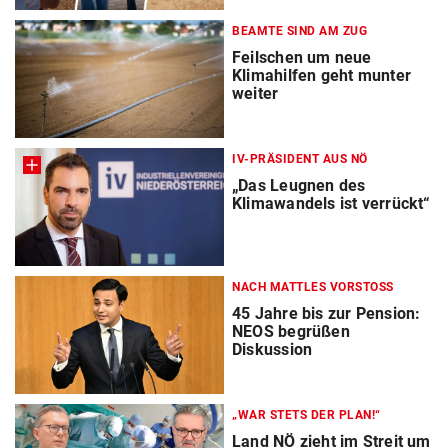
BEAMTE SIND AM ZUG
Feilschen um neue
Klimahilfen geht munter
weiter
IV-PRÄSIDENT AUS NÖ
„Das Leugnen des
Klimawandels ist verrückt“
NACH MATTLES VORSTOSS
45 Jahre bis zur Pension:
NEOS begrüßen
Diskussion
„WAR STETS DER PLAN!“
Land NÖ zieht im Streit um