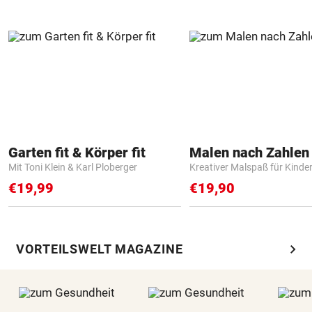
Garten fit & Körper fit
Mit Toni Klein & Karl Ploberger
Kreativer Malspaß für Kinde
€19,99
€19,90
chevron_right
VORTEILSWELT MAGAZINE