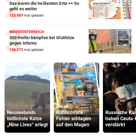
Das waren die heißesten Orte ++ So
geht es weiter
153.959
mal gelesen
NIEDERÖSTERREICH
500 Helfer kämpfen bei Gluthitze
gegen Inferno
136.272
mal gelesen
Diese
Neuseelands
Kühlschrank-
Russische Ka
tödlichste Katze
Fehler schlagen
haben Ceuta-
„Nine Lives“ erlegt
auf den Magen
verstärkt