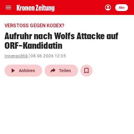
menu
account_circle
Navigation
Anmelden
Abo
close
Schließen
ein-/ausklappen
VERSTOSS GEGEN KODEX?
Abonnieren
Aufruhr nach Wolfs Attacke auf
ORF-Kandidatin
account_circle
arrow_right
Anmelden
Innenpolitik
08.06.2026 12:35
pin_drop
arrow_right
Bundesland auswäh
Wien
play_arrow
Anhören
Teilen
bookmark
Merkliste
Suchbegriff
search
eingeben