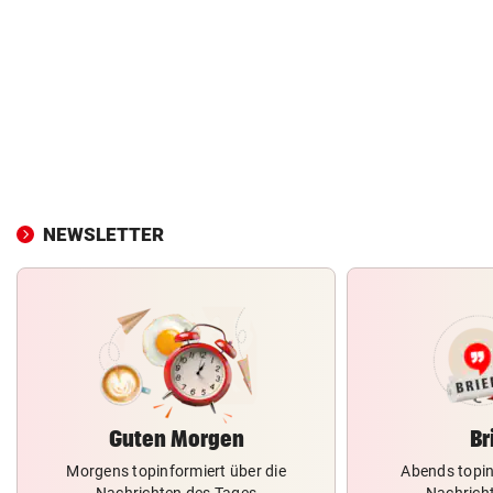
NEWSLETTER
Guten Morgen
Br
Morgens topinformiert über die
Abends topin
Nachrichten des Tages
Nachrich