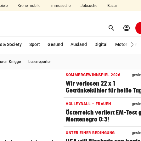
piele
Krone mobile
Immosuche
Jobsuche
Bazar
search
account_circle
Menü aufklappen
Suchen
s & Society
Sport
Gesund
Ausland
Digital
Motor
Wir
oren-Knigge
Leserreporter
len
SOMMERGEWINNSPIEL 2026
geste
Wir verlosen 22 x 1
Getränkekühler für heiße Ta
VOLLEYBALL – FRAUEN
geste
Österreich verliert EM-Test
Montenegro 0:3!
UNTER EINER BEDINGUNG
geste