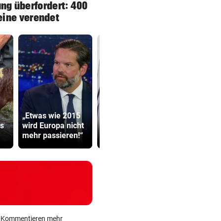
ng überfordert: 400
ine verendet
„Etwas wie 2015
Polit-Streit um
Sager wirkt
us
wird Europa nicht
Millionen Euro in
Mütter-Auf
mehr passieren!“
der Landeskassa
gegen Kanz
ein Kommentieren mehr