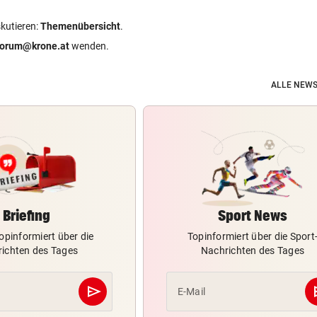
skutieren:
Themenübersicht
.
forum@krone.at
wenden.
ALLE NEWS
Briefing
Sport News
opinformiert über die
Topinformiert über die Sport
ichten des Tages
Nachrichten des Tages
send
s
E-Mail
Abschicken