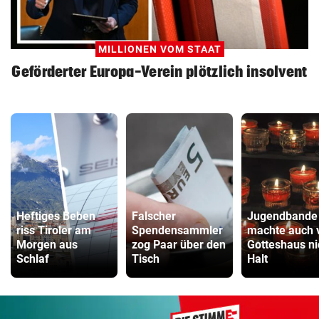
MILLIONEN VOM STAAT
Geförderter Europa-Verein plötzlich insolvent
Heftiges Beben
Falscher
Jugendbande
riss Tiroler am
Spendensammler
machte auch 
Morgen aus
zog Paar über den
Gotteshaus ni
Schlaf
Tisch
Halt