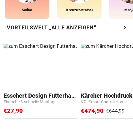
Solitär
Kreuzworträtsel
Mahj
chevron_right
VORTEILSWELT „ALLE ANZEIGEN“
Esschert Design Futterhaus
Kärcher Hochdruck
Einfache & schnelle Montage
K7 - Smart Control Home
€27,90
€474,90
€644,99