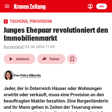
menu
account_circle
Navigation
Anmelden
Abo
close
Schließen
ein-/ausklappen
TSCHÜSS, PROVISION!
Abonnieren
Junges Ehepaar revolutioniert den
Immobilienmarkt
account_circle
arrow_right
Anmelden
Burgenland
20.06.2024 11:00
pin_drop
arrow_right
Bundesland auswäh
Wien
play_arrow
Anhören
Teilen
bookmark
Merkliste
Von
Petra Klikovits
Suchbegriff
search
Jeder, der in Österreich Häuser oder Wohnungen
eingeben
erwirbt oder verkauft, muss eine Provision an den
beauftragten Makler bezahlen. Eine Burgenländerin
und ihr Mann gehen in Zeiten der Teuerung einen