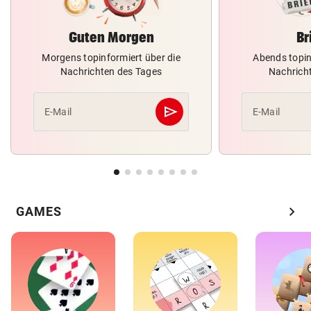
Guten Morgen
Br
Morgens topinformiert über die
Abends topin
Nachrichten des Tages
Nachrich
send
E-Mail
E-Mail
Abschicken
chevron_right
GAMES