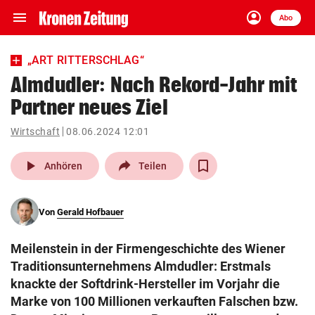
menu
account_circle
Navigation
Anmelden
Abo
close
Schließen
ein-/ausklappen
„ART RITTERSCHLAG“
Abonnieren
Almdudler: Nach Rekord-Jahr mit
Partner neues Ziel
account_circle
arrow_right
Anmelden
Wirtschaft
08.06.2024 12:01
pin_drop
arrow_right
Bundesland auswäh
Wien
play_arrow
Anhören
Teilen
bookmark
Merkliste
Von
Gerald Hofbauer
Suchbegriff
search
Meilenstein in der Firmengeschichte des Wiener
eingeben
Traditionsunternehmens Almdudler: Erstmals
knackte der Softdrink-Hersteller im Vorjahr die
Marke von 100 Millionen verkauften Falschen bzw.