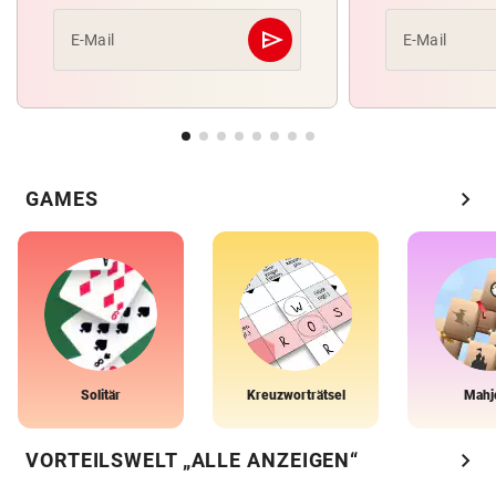
send
E-Mail
E-Mail
Abschicken
chevron_right
GAMES
Solitär
Kreuzworträtsel
Mahj
chevron_right
VORTEILSWELT „ALLE ANZEIGEN“