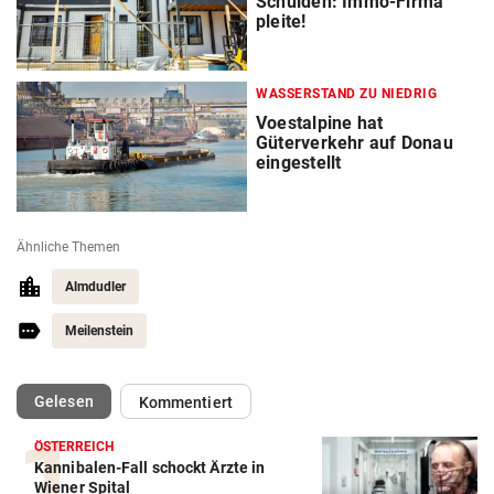
Schulden: Immo-Firma
pleite!
WASSERSTAND ZU NIEDRIG
Voestalpine hat
Güterverkehr auf Donau
eingestellt
Ähnliche Themen
Almdudler
Meilenstein
(ausgewählt)
Gelesen
Kommentiert
ÖSTERREICH
Kannibalen-Fall schockt Ärzte in
Wiener Spital