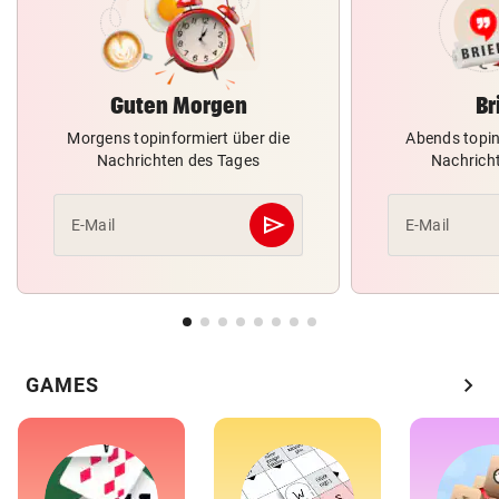
Guten Morgen
Br
Morgens topinformiert über die
Abends topin
Nachrichten des Tages
Nachrich
send
E-Mail
E-Mail
Abschicken
chevron_right
GAMES