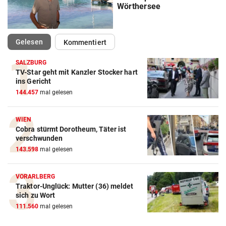
Wörthersee
(ausgewählt)
Gelesen
Kommentiert
SALZBURG
TV-Star geht mit Kanzler Stocker hart
ins Gericht
144.457
mal gelesen
WIEN
Cobra stürmt Dorotheum, Täter ist
verschwunden
143.598
mal gelesen
VORARLBERG
Traktor-Unglück: Mutter (36) meldet
sich zu Wort
111.560
mal gelesen