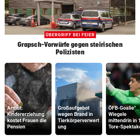
ÜBERGRIFF BEI FEIER
Grapsch-Vorwürfe gegen steirischen
Polizisten
Armut:
Großaufgebot
ÖFB-Goalie
Kindererziehung
wegen Brand in
Wiegele
kostet Frauen die
Tierkörperverwert
mittendrin in 
Pension
ung
Tore-Spektak