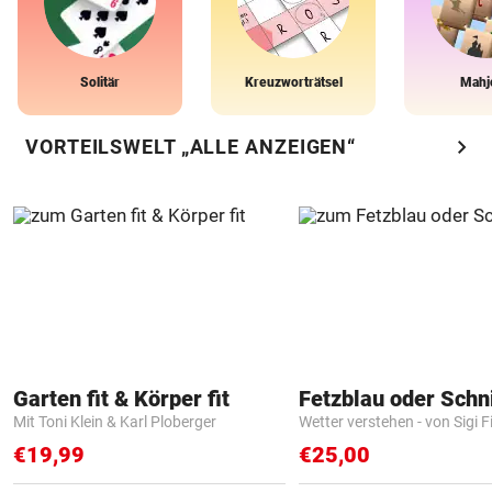
Solitär
Kreuzworträtsel
Mahj
chevron_right
VORTEILSWELT „ALLE ANZEIGEN“
Garten fit & Körper fit
Fetzblau oder Schn
Mit Toni Klein & Karl Ploberger
Wetter verstehen - von Sigi F
€19,99
€25,00