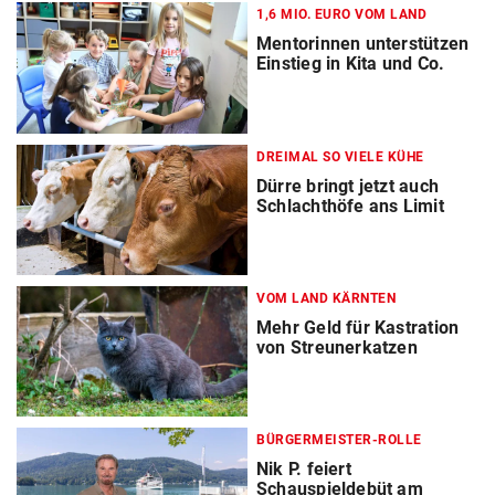
1,6 MIO. EURO VOM LAND
Mentorinnen unterstützen
Einstieg in Kita und Co.
DREIMAL SO VIELE KÜHE
Dürre bringt jetzt auch
Schlachthöfe ans Limit
VOM LAND KÄRNTEN
Mehr Geld für Kastration
von Streunerkatzen
BÜRGERMEISTER-ROLLE
Nik P. feiert
Schauspieldebüt am