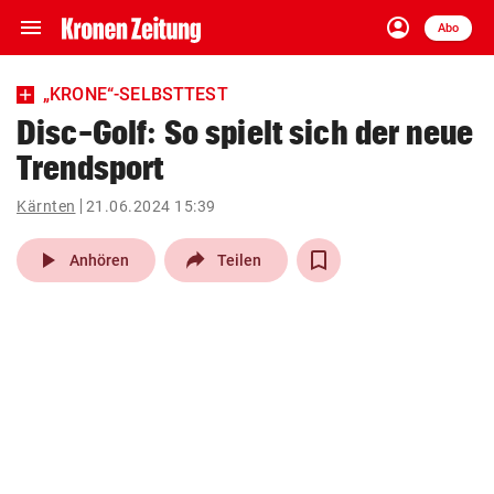
menu
account_circle
Navigation
Anmelden
Abo
close
Schließen
ein-/ausklappen
„KRONE“-SELBSTTEST
Abonnieren
Disc-Golf: So spielt sich der neue
Trendsport
account_circle
arrow_right
Anmelden
Kärnten
21.06.2024 15:39
pin_drop
arrow_right
Bundesland auswäh
Wien
play_arrow
Anhören
Teilen
bookmark
Merkliste
Suchbegriff
search
eingeben