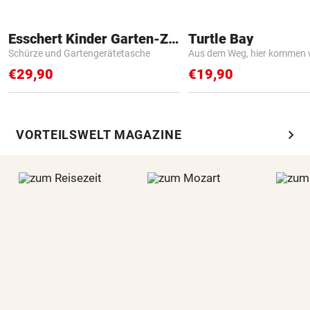
Esschert Kinder Garten-Zubehör
Turtle Bay
Schürze und Gartengerätetasche
Aus dem Weg, hier kommen w
€29,90
€19,90
chevron_right
VORTEILSWELT MAGAZINE