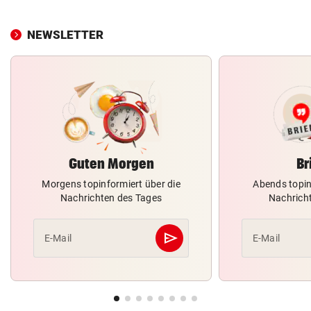
NEWSLETTER
Guten Morgen
Br
Morgens topinformiert über die
Abends topin
Nachrichten des Tages
Nachrich
send
E-Mail
E-Mail
Abschicken