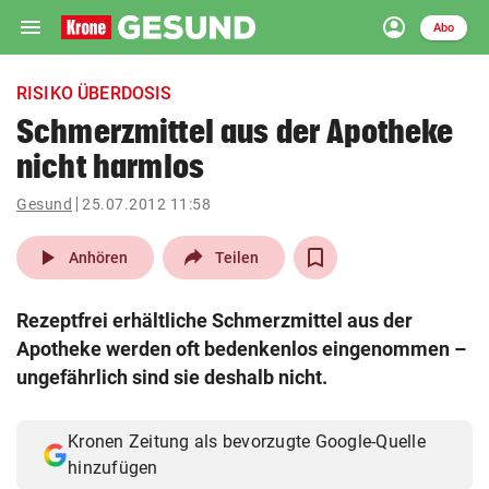
menu
account_circle
Navigation
Anmelden
Abo
close
Schließen
ein-/ausklappen
RISIKO ÜBERDOSIS
Abonnieren
Schmerzmittel aus der Apotheke
nicht harmlos
account_circle
arrow_right
Anmelden
Gesund
25.07.2012 11:58
pin_drop
arrow_right
Bundesland auswäh
Wien
play_arrow
Anhören
Teilen
bookmark
Merkliste
Rezeptfrei erhältliche Schmerzmittel aus der
Apotheke werden oft bedenkenlos eingenommen –
Suchbegriff
ungefährlich sind sie deshalb nicht.
search
eingeben
Kronen Zeitung als bevorzugte Google-Quelle
hinzufügen