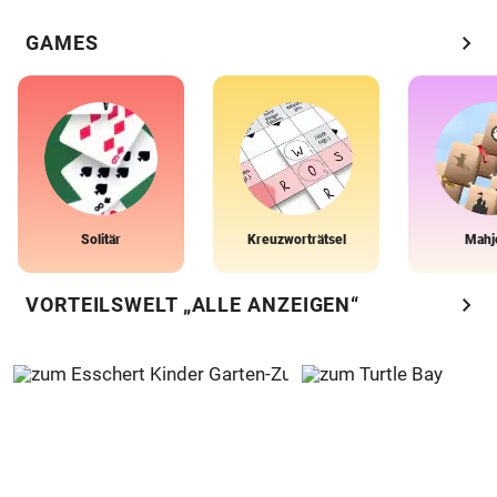
chevron_right
GAMES
Solitär
Kreuzworträtsel
Mahj
chevron_right
VORTEILSWELT „ALLE ANZEIGEN“