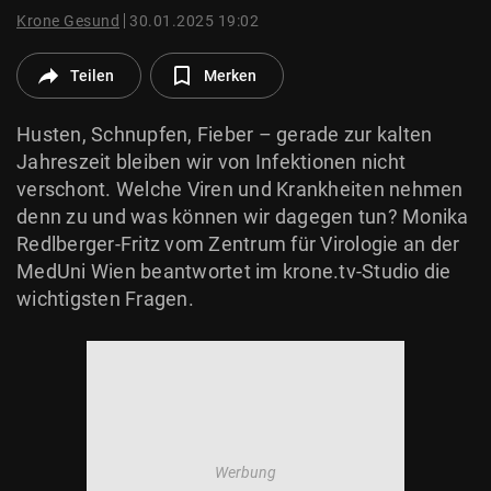
© Krone Multimedia GmbH & Co KG 2026
Krone Gesund
30.01.2025 19:02
Muthgasse 2, 1190 Wien
Teilen
Merken
Husten, Schnupfen, Fieber – gerade zur kalten
Jahreszeit bleiben wir von Infektionen nicht
verschont. Welche Viren und Krankheiten nehmen
denn zu und was können wir dagegen tun? Monika
Redlberger-Fritz vom Zentrum für Virologie an der
MedUni Wien beantwortet im krone.tv-Studio die
wichtigsten Fragen.