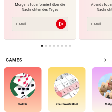
Morgens topinformiert über die
Abends topin
Nachrichten des Tages
Nachrich
send
E-Mail
E-Mail
Abschicken
chevron_right
GAMES
Solitär
Kreuzworträtsel
Mahj