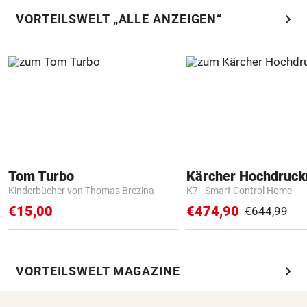
chevron_right
VORTEILSWELT „ALLE ANZEIGEN“
Tom Turbo
Kärcher Hochdruck
Kinderbücher von Thomas Brezina
K7 - Smart Control Home
€15,00
€474,90
€644,99
chevron_right
VORTEILSWELT MAGAZINE