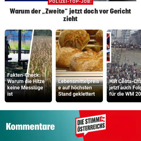
POLIZEI-TOP-JOB:
Warum der „Zweite“ jetzt doch vor Gericht
zieht
Fakten-Check:
Warum die Hitze
Lebensmittelpreis
Hat Ceuta-Ch
keine Messlüge
e auf höchsten
jetzt auch Fo
ist
Stand geklettert
für die WM 2