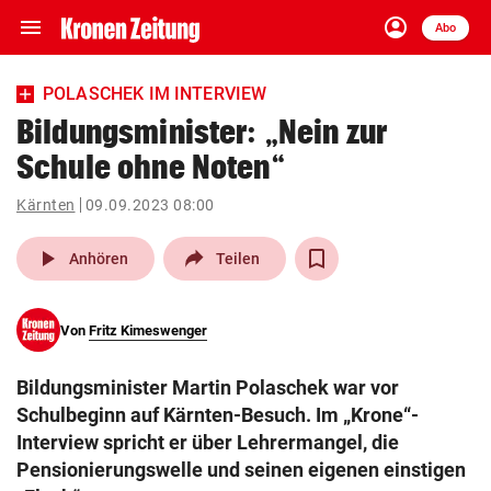
menu
account_circle
Navigation
Anmelden
Abo
close
Schließen
ein-/ausklappen
POLASCHEK IM INTERVIEW
Abonnieren
Bildungsminister: „Nein zur
Schule ohne Noten“
account_circle
arrow_right
Anmelden
Kärnten
09.09.2023 08:00
pin_drop
arrow_right
Bundesland auswäh
Wien
play_arrow
Anhören
Teilen
bookmark
Merkliste
Von
Fritz Kimeswenger
Suchbegriff
search
Bildungsminister Martin Polaschek war vor
eingeben
Schulbeginn auf Kärnten-Besuch. Im „Krone“-
Interview spricht er über Lehrermangel, die
Pensionierungswelle und seinen eigenen einstigen