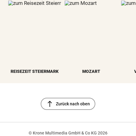
REISEZEIT STEIERMARK
MOZART
north
Zurück nach oben
© Krone Multimedia GmbH & Co KG 2026