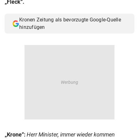
„Fleck“.
© Krone Multimedia GmbH & Co KG 2026
Muthgasse 2, 1190 Wien
Kronen Zeitung als bevorzugte Google-Quelle
hinzufügen
„Krone“:
Herr Minister, immer wieder kommen