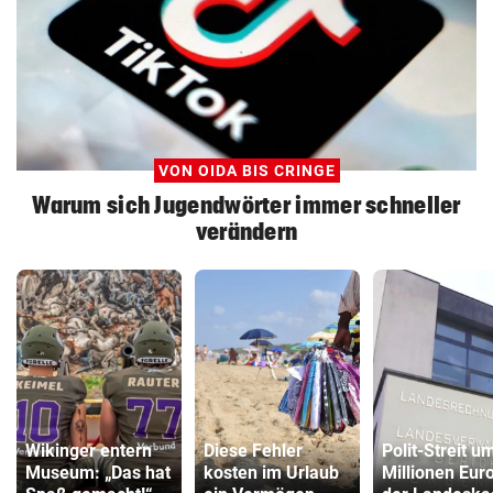
VON OIDA BIS CRINGE
Warum sich Jugendwörter immer schneller
verändern
Wikinger entern
Diese Fehler
Polit-Streit u
Museum: „Das hat
kosten im Urlaub
Millionen Euro