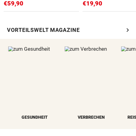
€59,90
€19,90
chevron_right
VORTEILSWELT MAGAZINE
GESUNDHEIT
VERBRECHEN
REI