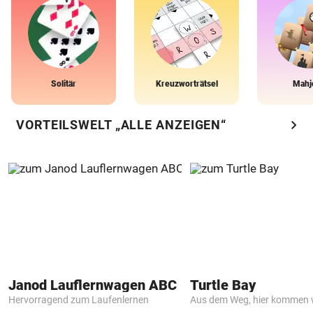
Solitär
Kreuzworträtsel
Mahj
chevron_right
VORTEILSWELT „ALLE ANZEIGEN“
Janod Lauflernwagen ABC
Turtle Bay
Hervorragend zum Laufenlernen
Aus dem Weg, hier kommen w