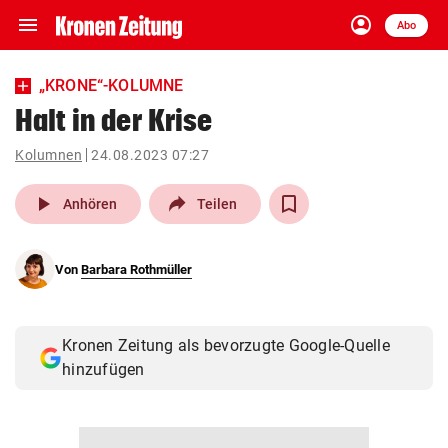
menu
account_circle
Navigation
Anmelden
Abo
close
Schließen
ein-/ausklappen
„KRONE“-KOLUMNE
Abonnieren
Halt in der Krise
account_circle
arrow_right
Kolumnen
24.08.2023 07:27
Anmelden
play_arrow
Anhören
Teilen
pin_drop
arrow_right
Bundesland auswäh
Wien
bookmark
Von
Barbara Rothmüller
Merkliste
Suchbegriff
Kronen Zeitung als bevorzugte Google-Quelle
search
eingeben
hinzufügen