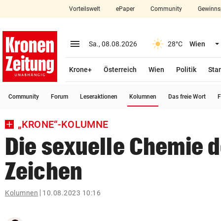
Vorteilswelt
ePaper
Community
Gewinns
close
Schließen
menu
Menü aufklappen
Sa., 08.08.2026
28°C
Wien
Abonnieren
Krone+
Österreich
Wien
Politik
Star
account_circle
arrow_right
Anmelden
(ausgewählt)
Community
Forum
Leseraktionen
Kolumnen
Das freie Wort
F
pin_drop
arrow_right
Bundesland auswäh
Wien
„KRONE“-KOLUMNE
bookmark
Merkliste
Die sexuelle Chemie d
Zeichen
Suchbegriff
search
eingeben
Kolumnen
10.08.2023 10:16