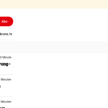
Abo
(ausgewählt)
tschaft
krone.tv
Wissen
Gericht
Kolumnen
Freizeit
Reise
Ti
 0 Minute
prung-
3 Minuten
n
2 Minuten