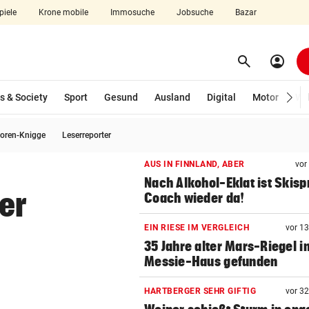
piele
Krone mobile
Immosuche
Jobsuche
Bazar
search
account_circle
Menü aufklappen
Suchen
s & Society
Sport
Gesund
Ausland
Digital
Motor
Wir
oren-Knigge
Leserreporter
len
AUS IN FINNLAND, ABER
vor
Nach Alkohol-Eklat ist Skis
er
Coach wieder da!
EIN RIESE IM VERGLEICH
vor 1
35 Jahre alter Mars-Riegel i
Messie-Haus gefunden
HARTBERGER SEHR GIFTIG
vor 3