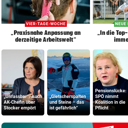
VIER-TAGE-WOCHE
NEUE
„Praxisnahe Anpassung an
„In die Top
derzeitige Arbeitswelt“
imme
Pensionslücke:
„Unfassbar“: Auch
„Gletscherspalten
SPÖ nimmt
AK-Chefin über
und Steine – das
Koalition in die
Stocker empört
ist gefährlich“
Pflicht