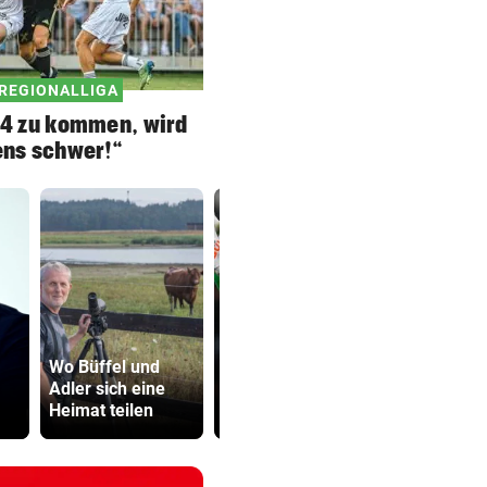
 REGIONALLIGA
-4 zu kommen, wird
ns schwer!“
ÖFB-Goalie
Neuer Skan
Wo Büffel und
Wiegele
ORF dreht 
Adler sich eine
mittendrin in 10-
Gebührenz
Heimat teilen
Tore-Spektakel
ab