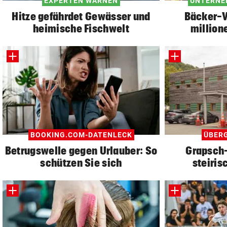
EXPERTEN WARNEN
UNTERNE
Hitze gefährdet Gewässer und
Bäcker-V
heimische Fischwelt
million
BOOKING.COM-DATENLECK
ÜBERG
Betrugswelle gegen Urlauber: So
Grapsch
schützen Sie sich
steiris