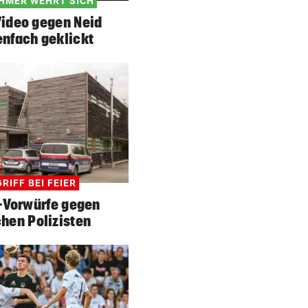
HMER WEHRT SICH
ideo gegen Neid
enfach geklickt
RIFF BEI FEIER
-Vorwürfe gegen
chen Polizisten