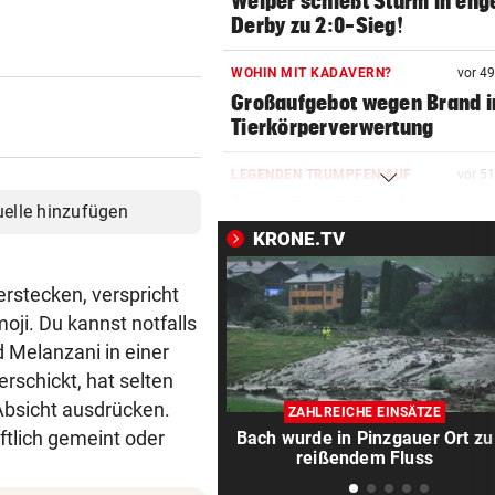
Weiper schießt Sturm in en
Derby zu 2:0-Sieg!
WOHIN MIT KADAVERN?
vor 4
Großaufgebot wegen Brand i
Tierkörperverwertung
LEGENDEN TRUMPFEN AUF
vor 5
3:2 – „Kugelblitz“ Ailton sch
uelle hinzufügen
Werder zum Sieg!
KRONE.TV
50-METER-BECKEN FEHLT
vor 5
rstecken, verspricht
Kärntner EM-Starter musste 
oji. Du kannst notfalls
Slowenien trainieren
d Melanzani in einer
erschickt, hat selten
SOMMER-GRAND-PRIX
ÖSV-Adler Tschofenig holt s
 Absicht ausdrücken.
ZAHLREICHE EINSÄTZE
Sieg in Courchevel
ftlich gemeint oder
Bach wurde in Pinzgauer Ort zu
reißendem Fluss
FRAUEN-FUSSBALL