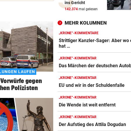
ins Gericht
Pensionslücke: SPÖ nimmt
142.374
mal gelesen
Koalition in die Pflicht
MEHR KOLUMNEN
ALARM IN BULGARIEN
Wohl ukrainische Drohne mi
„KRONE“-KOMMENTARE
Sprengstoff explodiert
Strittiger Kanzler-Sager: Aber wo 
hat …
VERRÜCKTE PARTIE
„KRONE“-KOMMENTAR
ÖFB-Goalie Wiegele mittendr
Das Märchen der deutschen Auto
10-Tore-Spektakel
LUNGEN LAUFEN
„KRONE“-KOMMENTAR
Vorwürfe gegen
AUCH STEIRER SIEGEN
EU und wir in der Schuldenfalle
chen Polizisten
4:1! Austria Salzburg lässt V
keine Chance
„KRONE“-KOMMENTAR
Die Wende ist weit entfernt
LOKALAUGENSCHEIN
„Gletscherspalten und Stein
„KRONE“-KOMMENTAR
das ist gefährlich“
Der Aufstieg des Attila Dogudan