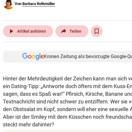
Von
Barbara Rothmüller
© Krone Multimedia GmbH & Co KG 2026
Muthgasse 2, 1190 Wien
play_arrow
Artikel anhören
Teilen
Kronen Zeitung als bevorzugte Google-Q
Hinter der Mehrdeutigkeit der Zeichen kann man sich ve
ein Dating-Tipp: „Antworte doch öfters mit dem Kuss-Em
sagen, dass es Spaß war!“ Pfirsich, Kirsche, Banane un
Textnachricht sind nicht schwer zu entziffern. Wer sie v
den Obstsalat im Kopf, sondern will eher eine sexuelle
Aber ist der Smiley mit dem Küsschen noch freundscha
steckt mehr dahinter?