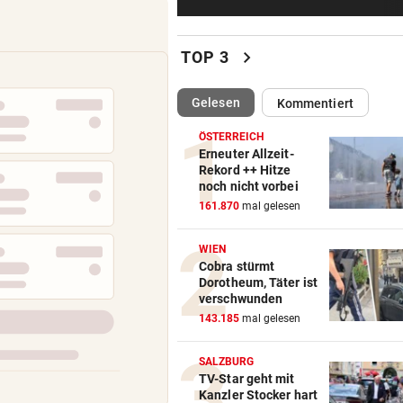
Wiener Austria in CL-Quali
souverän aufgestiegen!
chevron_right
TOP 3
AN NUR EINEM TAG:
Drei Sexualdelikte beschäft
(ausgewählt)
Gelesen
Kommentiert
Wiener Polizei
ÖSTERREICH
RADSPORT – DAMEN
Erneuter Allzeit-
Rekord ++ Hitze
Vollering übernimmt Führung
noch nicht vorbei
der Tour de France
161.870
mal gelesen
FRAUEN-FUSSBALL-LIGA
WIEN
Salzburgerinnen gewinnen 
Cobra stürmt
ihr zweites Match
Dorotheum, Täter ist
verschwunden
AUCH BEI IHNEN?
143.185
mal gelesen
Neuer Skandal! ORF dreht 6
Gebührenzahlern ab
SALZBURG
TV-Star geht mit
Kanzler Stocker hart
„WIR MÜSSEN HANDELN“