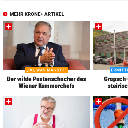
MEHR KRONE+ ARTIKEL
„DU, WAS MAGST?“
ERMITT
Der wilde Postenschacher des
Grapsch-
Wiener Kammerchefs
steiris