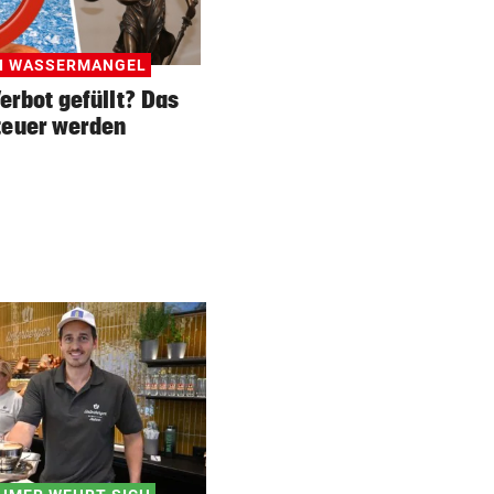
VERDÄCHTIGER IN HAFT
Mehrere Messerangriffe auf
Passanten in Rotterdam
EI WASSERMANGEL
Verbot gefüllt? Das
REGIONALLIGA NORD
teuer werden
Grünau fertigte Traditionskl
3:0 ab
DREIER FÜR ROTJACKEN
Kopfball-Tore bescheren GA
Sieg gegen Lustenau!